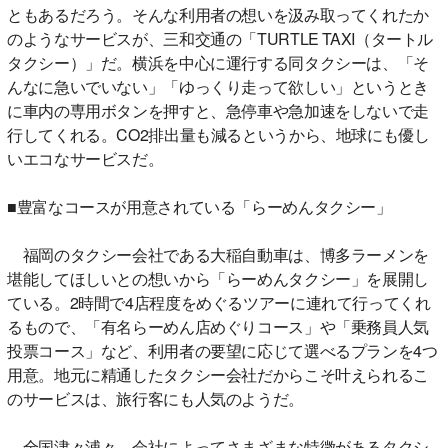
ともあるだろう。そんな利用者の想いを汲み取ってくれたか
のようなサービスが、三和交通の「TURTLE TAXI（タートル
タクシー）」だ。横浜を中心に運行する同タクシーは、「そ
んなに急いでいない」「ゆっくり走って欲しい」というとき
に車内の専用ボタンを押すと、急停車や急加速をしないで走
行してくれる。CO2排出量も減るというから、地球にも優し
いエコなサービスだ。
■豊富なコースが用意されている「らーめんタクシー」
福岡のタクシー会社である大稲自動車は、博多ラーメンを
堪能してほしいとの想いから「らーめんタクシー」を展開し
ている。2時間で4店程度をめぐるツアーに連れて行ってくれ
るもので、「有名らーめん店めぐりコース」や「乗務員人気
投票コース」など、利用者の要望に応じて選べるプランを4つ
用意。地元に精通したタクシー会社だからこそ叶えられるこ
のサービスは、旅行客にも人気のようだ。
全国津々浦々、会社によってさまざまな特徴があるタクシ