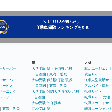
＼ 14,363人が選んだ ／
自動車保険ランキング
を見る
塾
人材
ーサーバー
大学受験 塾・予備校 現役
就活エージェン
└
首都圏
｜
東海
｜
近畿
就活サイト
ーサーバー
大学受験 個別指導塾 現役
逆求人型就活サ
サービス
└
首都圏
｜
東海
｜
近畿
アルバイト情報
リーニング
大学受験 難関大学特化型 現役
転職サイト
ンドリー
└
首都圏
転職サイト 女性
大学受験 映像授業
転職スカウトサ
｜
東海
｜
近畿
高校受験 塾
転職エージェン