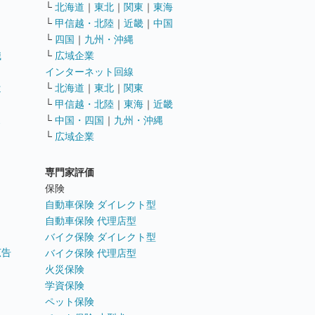
└
北海道
｜
東北
｜
関東
｜
東海
└
甲信越・北陸
｜
近畿
｜
中国
└
四国
｜
九州・沖縄
職
└
広域企業
インターネット回線
遣
└
北海道
｜
東北
｜
関東
└
甲信越・北陸
｜
東海
｜
近畿
ス
└
中国・四国
｜
九州・沖縄
└
広域企業
専門家評価
ト
保険
自動車保険 ダイレクト型
自動車保険 代理店型
バイク保険 ダイレクト型
広告
バイク保険 代理店型
火災保険
学資保険
ペット保険