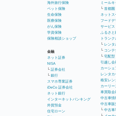
海外旅行保険
ミールキ
ペット保険
└
首都圏
生命保険
ネットス
医療保険
フードデ
がん保険
サービス
学資保険
ふるさと
保険相談ショップ
トランク
└
レンタ
└
コンテ
金融
└
宅配型
ネット証券
引越し会
NISA
カーシェ
└
証券会社
レンタカ
└
銀行
格安レン
スマホ専業証券
カーリー
iDeCo 証券会社
車買取会
ネット銀行
中古車情
インターネットバンキング
中古車販
外貨預金
└
中古車
住宅ローン
└
メーカ