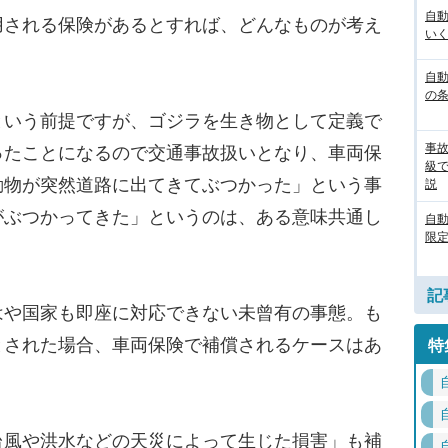
自
される保険があるとすれば、どんなものが考え
いく
自動
の
いう前提ですが、ゴジラを生き物として定義で
事
ったことになるので交通事故扱いとなり、車両保
級
動物が突然道路に出てきてぶつかった」という事
説
がぶつかってきた」というのは、ある意味共通し
自
限定
記
や国家も即座に対応できない未曾有の事態。も
とされた場合、車両保険で補償されるケースはあ
特
風や洪水などの天災によって生じた損害」も補