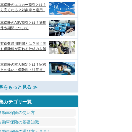
動車保険のエコカー割引とは？
ら安くなる？対象車と適用...
車保険のASV割引とは？適用
条件や期間について
故有係数適用期間とは？同じ等
でも保険料が変わる仕組みを解
動車保険の本人限定とは？家族
との違い・保険料・注意点...
事をもっと見る ≫
集カテゴリ一覧
自動車保険の使い方
自動車保険の基礎知識
自動車保険の選び方・見直し