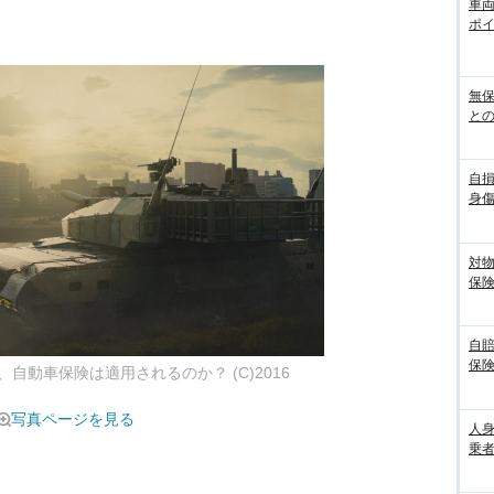
車
ポ
無
との
自
身
対
保
自
保
自動車保険は適用されるのか？ (C)2016
写真ページを見る
人
乗者