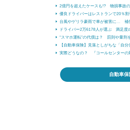
2億円を超えたケースも!? 物損事故
優良ドライバーはレストランで20％割
台風やゲリラ豪雨で車が被害に… 補
ドライバー2万6178人が選ぶ 満足
“スマホ運転”の代償は？ 罰則や量刑
【自動車保険】見落としがちな「自分
実際どうなの？ 『コールセンターの対
自動車保