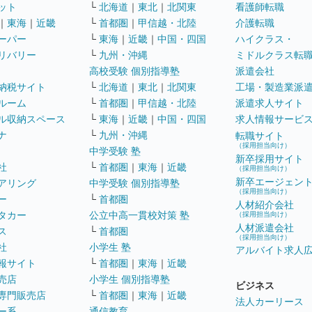
ット
└
北海道
｜
東北
｜
北関東
看護師転職
｜
東海
｜
近畿
└
首都圏
｜
甲信越・北陸
介護転職
ーパー
└
東海
｜
近畿
｜
中国・四国
ハイクラス・
リバリー
└
九州・沖縄
ミドルクラス転
高校受験 個別指導塾
派遣会社
納税サイト
└
北海道
｜
東北
｜
北関東
工場・製造業派
ルーム
└
首都圏
｜
甲信越・北陸
派遣求人サイト
ル収納スペース
└
東海
｜
近畿
｜
中国・四国
求人情報サービ
ナ
└
九州・沖縄
転職サイト
（採用担当向け）
中学受験 塾
新卒採用サイト
社
└
首都圏
｜
東海
｜
近畿
（採用担当向け）
新卒エージェン
アリング
中学受験 個別指導塾
（採用担当向け）
ー
└
首都圏
人材紹介会社
タカー
公立中高一貫校対策 塾
（採用担当向け）
人材派遣会社
ス
└
首都圏
（採用担当向け）
社
小学生 塾
アルバイト求人
報サイト
└
首都圏
｜
東海
｜
近畿
売店
小学生 個別指導塾
ビジネス
専門販売店
└
首都圏
｜
東海
｜
近畿
法人カーリース
ー系
通信教育