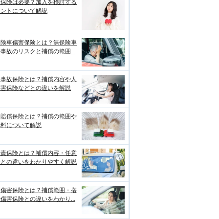
両保険は必要？加入を検討する
イントについて解説
保険車傷害保険とは？無保険車
事故のリスクと補償の範囲...
損事故保険とは？補償内容や人
傷害保険などとの違いを解説
物賠償保険とは？補償の範囲や
険料について解説
賠責保険とは？補償内容・任意
険との違いをわかりやすく解説
身傷害保険とは？補償範囲・搭
傷害保険との違いをわかり...