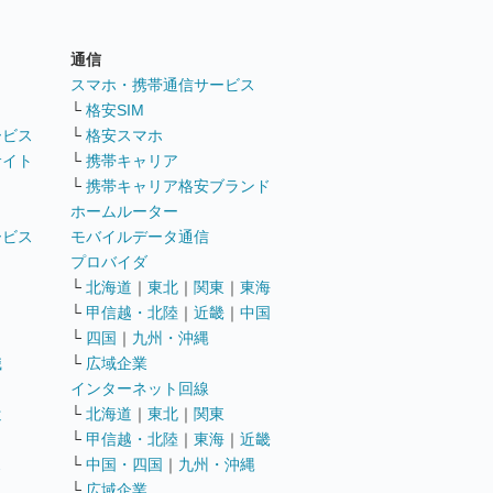
通信
ト
スマホ・携帯通信サービス
└
格安SIM
ービス
└
格安スマホ
サイト
└
携帯キャリア
└
携帯キャリア格安ブランド
ホームルーター
ービス
モバイルデータ通信
ト
プロバイダ
└
北海道
｜
東北
｜
関東
｜
東海
└
甲信越・北陸
｜
近畿
｜
中国
└
四国
｜
九州・沖縄
職
└
広域企業
インターネット回線
遣
└
北海道
｜
東北
｜
関東
└
甲信越・北陸
｜
東海
｜
近畿
ス
└
中国・四国
｜
九州・沖縄
└
広域企業