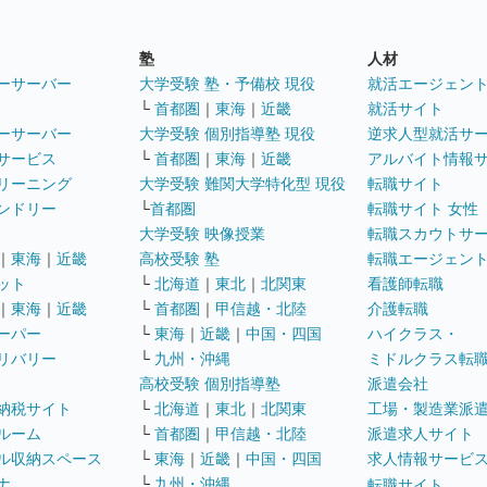
塾
人材
ーサーバー
大学受験 塾・予備校 現役
就活エージェン
└
首都圏
｜
東海
｜
近畿
就活サイト
ーサーバー
大学受験 個別指導塾 現役
逆求人型就活サ
サービス
└
首都圏
｜
東海
｜
近畿
アルバイト情報
リーニング
大学受験 難関大学特化型 現役
転職サイト
ンドリー
└
首都圏
転職サイト 女性
大学受験 映像授業
転職スカウトサ
｜
東海
｜
近畿
高校受験 塾
転職エージェン
ット
└
北海道
｜
東北
｜
北関東
看護師転職
｜
東海
｜
近畿
└
首都圏
｜
甲信越・北陸
介護転職
ーパー
└
東海
｜
近畿
｜
中国・四国
ハイクラス・
リバリー
└
九州・沖縄
ミドルクラス転
高校受験 個別指導塾
派遣会社
納税サイト
└
北海道
｜
東北
｜
北関東
工場・製造業派
ルーム
└
首都圏
｜
甲信越・北陸
派遣求人サイト
ル収納スペース
└
東海
｜
近畿
｜
中国・四国
求人情報サービ
ナ
└
九州・沖縄
転職サイト