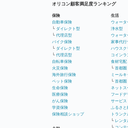
オリコン顧客満足度ランキング
保険
生活
自動車保険
ウォータ
└
ダイレクト型
浄水型
└
代理店型
ウォータ
バイク保険
家事代行
└
ダイレクト型
ハウスク
└
代理店型
コインラ
自転車保険
食材宅配
火災保険
└
首都圏
海外旅行保険
ミールキ
ペット保険
└
首都圏
生命保険
ネットス
医療保険
フードデ
がん保険
サービス
学資保険
ふるさと
保険相談ショップ
トランク
└
レンタ
└
コンテ