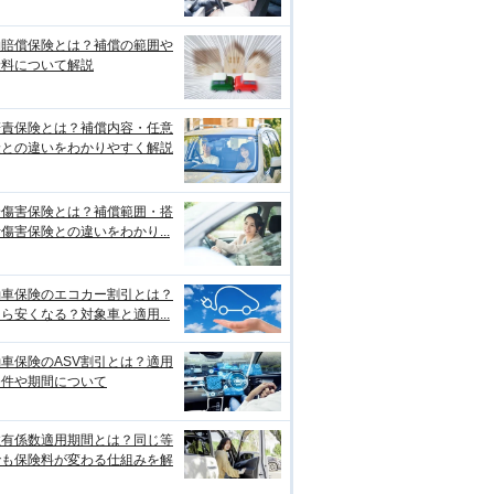
物賠償保険とは？補償の範囲や
険料について解説
賠責保険とは？補償内容・任意
険との違いをわかりやすく解説
身傷害保険とは？補償範囲・搭
傷害保険との違いをわかり...
動車保険のエコカー割引とは？
ら安くなる？対象車と適用...
車保険のASV割引とは？適用
条件や期間について
故有係数適用期間とは？同じ等
でも保険料が変わる仕組みを解