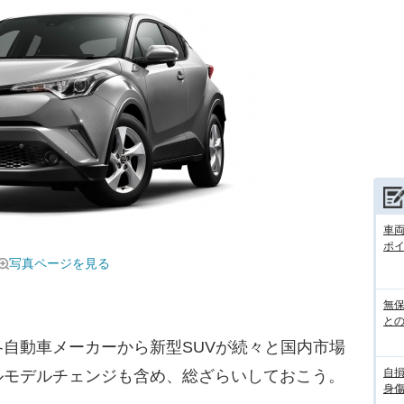
車
ポ
写真ページを見る
無
との
自動車メーカーから新型SUVが続々と国内市場
自
ルモデルチェンジも含め、総ざらいしておこう。
身