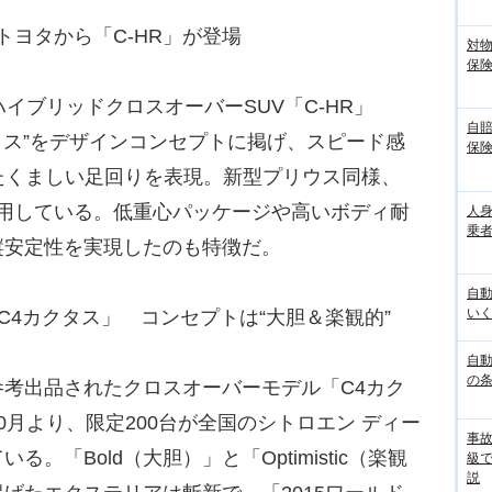
 トヨタから「C-HR」が登場
対
保
イブリッドクロスオーバーSUV「C-HR」
自
クロス”をデザインコンセプトに掲げ、スピード感
保
たくましい足回りを表現。新型プリウス同様、
採用している。低重心パッケージや高いボディ耐
人
乗者
縦安定性を実現したのも特徴だ。
自
いく
C4カクタス」 コンセプトは“大胆＆楽観的”
自動
の
考出品されたクロスオーバーモデル「C4カク
0月より、限定200台が全国のシトロエン ディー
事
。「Bold（大胆）」と「Optimistic（楽観
級
説