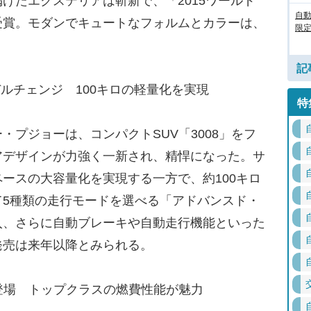
げたエクステリアは斬新で、「2015ワールド
自
受賞。モダンでキュートなフォルムとカラーは、
限定
記
デルチェンジ 100キロの軽量化を実現
特
プジョーは、コンパクトSUV「3008」をフ
アデザインが力強く一新され、精悍になった。サ
ースの大容量化を実現する一方で、約100キロ
て5種類の走行モードを選べる「アドバンスド・
入、さらに自動ブレーキや自動走行機能といった
発売は来年以降とみられる。
が登場 トップクラスの燃費性能が魅力