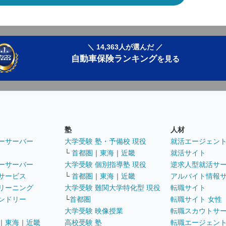
＼ 14,363人が選んだ ／
自動車保険ランキング
を見る
塾
人材
ーサーバー
大学受験 塾・予備校 現役
就活エージェン
└
首都圏
｜
東海
｜
近畿
就活サイト
ーサーバー
大学受験 個別指導塾 現役
逆求人型就活サ
サービス
└
首都圏
｜
東海
｜
近畿
アルバイト情報
リーニング
大学受験 難関大学特化型 現役
転職サイト
ンドリー
└
首都圏
転職サイト 女性
大学受験 映像授業
転職スカウトサ
｜
東海
｜
近畿
高校受験 塾
転職エージェン