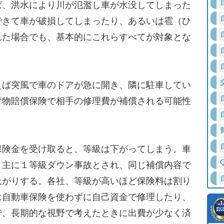
ば、洪水により川が氾濫し車が水没してしまった
できて車が破損してしまったり、あるいは雹（ひ
れた場合でも、基本的にこれらすべてが対象とな
ば突風で車のドアが急に開き、隣に駐車してい
対物賠償保険で相手の修理費が補償される可能性
険金を受け取ると、等級は下がってしまう。車
、主に１等級ダウン事故とされ、同じ補償内容で
上がりする。各社、等級が高いほど保険料は割り
は自動車保険を使わずに自己資金で修理したり、
で、長期的な視野で考えたときに出費が少なく済