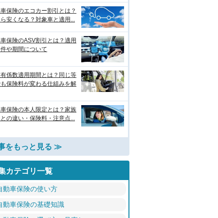
動車保険のエコカー割引とは？
ら安くなる？対象車と適用...
車保険のASV割引とは？適用
条件や期間について
故有係数適用期間とは？同じ等
でも保険料が変わる仕組みを解
動車保険の本人限定とは？家族
との違い・保険料・注意点...
事をもっと見る ≫
集カテゴリ一覧
自動車保険の使い方
自動車保険の基礎知識