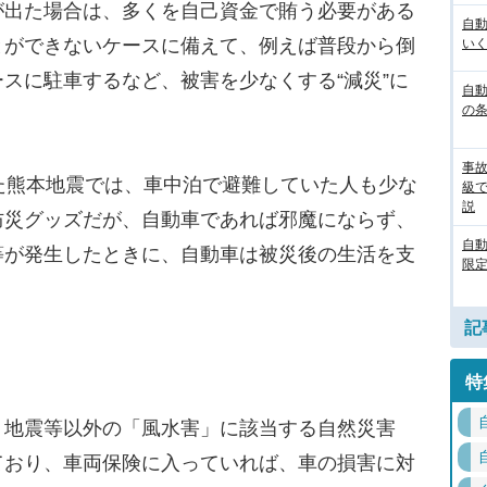
が出た場合は、多くを自己資金で賄う必要がある
自
とができないケースに備えて、例えば普段から倒
いく
スに駐車するなど、被害を少なくする“減災”に
自動
の
事
た熊本地震では、車中泊で避難していた人も少な
級
説
防災グッズだが、自動車であれば邪魔にならず、
自
等が発生したときに、自動車は被災後の生活を支
限定
記
特
地震等以外の「風水害」に該当する自然災害
ており、車両保険に入っていれば、車の損害に対