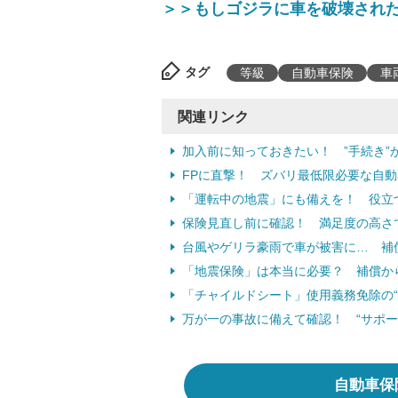
＞＞もしゴジラに車を破壊され
タグ
等級
自動車保険
車
関連リンク
加入前に知っておきたい！ ”手続き”
FPに直撃！ ズバリ最低限必要な自
「運転中の地震」にも備えを！ 役立つ
保険見直し前に確認！ 満足度の高さ
台風やゲリラ豪雨で車が被害に… 補
「地震保険」は本当に必要？ 補償から
「チャイルドシート」使用義務免除の“
万が一の事故に備えて確認！ “サポー
自動車保