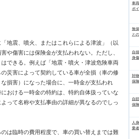
車
ポ
無
との
「地震、噴火、またはこれらによる津波」（以
損害や傷害には保険金が支払われない。ただし、
自
身
とはできる。例えば「地震・噴火・津波危険車両
らの災害によって契約している車が全損（車の修
対
保
うな損害）になった場合に、一時金が支払われ
時における一時金の特約は、特約自体扱っていな
自
によって名称や支払事由の詳細が異なるのでしっ
保
人
乗者
のは臨時の費用程度で、車の買い替えまでは難