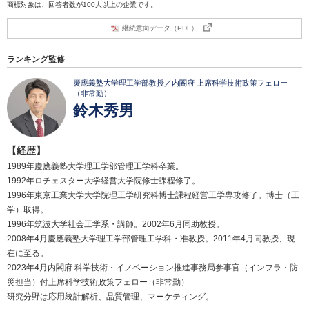
商標対象は、回答者数が100人以上の企業です。
継続意向データ（PDF）
ランキング監修
慶應義塾大学理工学部教授／内閣府 上席科学技術政策フェロー
（非常勤）
鈴木秀男
【経歴】
1989年慶應義塾大学理工学部管理工学科卒業。
1992年ロチェスター大学経営大学院修士課程修了。
1996年東京工業大学大学院理工学研究科博士課程経営工学専攻修了。博士（工
学）取得。
1996年筑波大学社会工学系・講師。2002年6月同助教授。
2008年4月慶應義塾大学理工学部管理工学科・准教授。2011年4月同教授、現
在に至る。
2023年4月内閣府 科学技術・イノベーション推進事務局参事官（インフラ・防
災担当）付上席科学技術政策フェロー（非常勤）
研究分野は応用統計解析、品質管理、マーケティング。