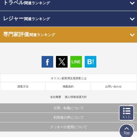
トラベル
関連ランキング
レジャー
関連ランキング
専門家評価
関連ランキング
オリコン顧客満足度調査とは
調査方法
掲載規約
お問い合わせ
会社概要
個人情報保護方針
引用・転載について
もくじ
利用者の声について
当サイトで公開されている情報（文字、写真、イラスト、画像データ等）及びこれらの配置・
編集および構造などについての著作権は株式会社oricon MEに帰属しております。
クッキーの使用について
当サイトに掲載している内容はすべてサービスの利用者が提出された見解・感想です。
これらの情報を権利者の許可なく無断転載・複製などの二次利用を行うことは固く禁じており
Top
弊社が内容について正確性を含め一切保証するものではありません。
ます。