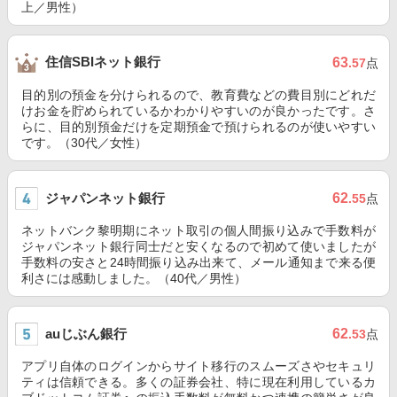
上／男性）
住信SBIネット銀行
63
.57
点
目的別の預金を分けられるので、教育費などの費目別にどれだ
けお金を貯められているかわかりやすいのが良かったです。さ
らに、目的別預金だけを定期預金で預けられるのが使いやすい
です。（30代／女性）
ジャパンネット銀行
62
.55
点
ネットバンク黎明期にネット取引の個人間振り込みで手数料が
ジャパンネット銀行同士だと安くなるので初めて使いましたが
手数料の安さと24時間振り込み出来て、メール通知まで来る便
利さには感動しました。（40代／男性）
auじぶん銀行
62
.53
点
アプリ自体のログインからサイト移行のスムーズさやセキュリ
ティは信頼できる。多くの証券会社、特に現在利用しているカ