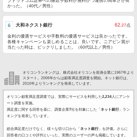
ブドットコム証券への振込手数料が無料かつ連携の簡単さが良
かった。（40代／男性）
大和ネクスト銀行
62
.27
点
金利の優遇サービスや手数料の優遇サービスは良かったです。
各種キャンペーンも楽しめることは、良いです。ニアピン賞が
当たった時は、ビックリしました。（60代以上／男性）
オリコンランキングは、株式会社オリコンを前身企業に1967年より
スタート。2006年からは顧客満足度調査を開始。ネット銀行は、
2010年よりランキングを発表しています。
オリコン顧客満足度調査では、実際にサービスを利用した
2,234
人にアンケ
ート調査を実施。
満足度に関する回答を基に、調査企業
7
社を対象にした「
ネット銀行
」ラン
キングを発表しています。
総合満足度だけでなく、様々な切り口から「
ネット銀行
」を評価。さらに
回答者の口コミや評判といった、実際のユーザーの声も掲載しています。