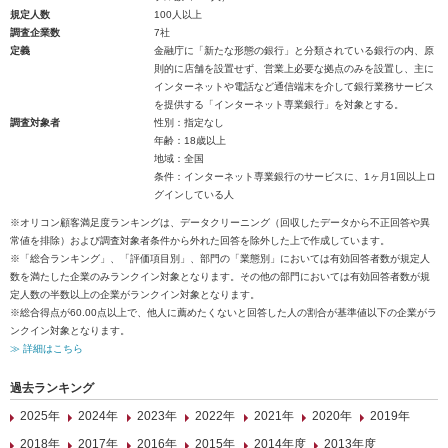
規定人数
100人以上
調査企業数
7社
定義
金融庁に「新たな形態の銀行」と分類されている銀行の内、原
則的に店舗を設置せず、営業上必要な拠点のみを設置し、主に
インターネットや電話など通信端末を介して銀行業務サービス
を提供する「インターネット専業銀行」を対象とする。
調査対象者
性別：指定なし
年齢：18歳以上
地域：全国
条件：インターネット専業銀行のサービスに、1ヶ月1回以上ロ
グインしている人
※オリコン顧客満足度ランキングは、データクリーニング（回収したデータから不正回答や異
常値を排除）および調査対象者条件から外れた回答を除外した上で作成しています。
※「総合ランキング」、「評価項目別」、部門の「業態別」においては有効回答者数が規定人
数を満たした企業のみランクイン対象となります。その他の部門においては有効回答者数が規
定人数の半数以上の企業がランクイン対象となります。
※総合得点が60.00点以上で、他人に薦めたくないと回答した人の割合が基準値以下の企業がラ
ンクイン対象となります。
≫ 詳細はこちら
過去ランキング
2025年
2024年
2023年
2022年
2021年
2020年
2019年
2018年
2017年
2016年
2015年
2014年度
2013年度