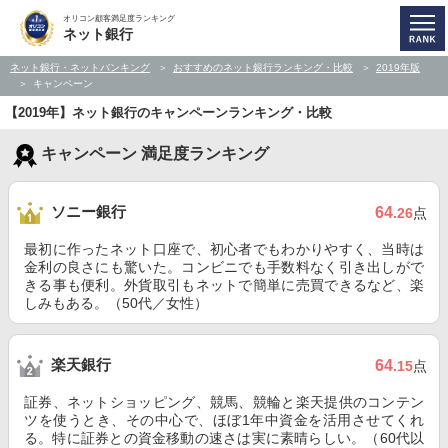
オリコン顧客満足度ランキング
ネット銀行
ネット銀行・ネットバンキング
おすすめのネット銀行ランキング・比較
2019年版
キャンペーン
【2019年】ネット銀行のキャンペーンランキング・比較
キャンペーン 満足度ランキング
ソニー銀行
64
.26
点
最初に作ったネット口座で、初心者でもわかりやすく、当時は
金利の良さにも驚いた。コンビニでも手数料なく引き出しがで
きる事も便利。外貨取引もネットで簡単に売買できるなど、楽
しみもある。（50代／女性）
楽天銀行
64
.15
点
証券、ネットショッピング、競馬、競輪と楽天提供のコンテン
ツを使うとき、その中心で、ほぼ1年中資金を活用させてくれ
る。特に証券との資金移動の速さは実に素晴らしい。（60代以