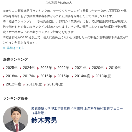
スの利用を始めた人
※オリコン顧客満足度ランキングは、データクリーニング（回収したデータから不正回答や異
常値を排除）および調査対象者条件から外れた回答を除外した上で作成しています。
※「総合ランキング」、「評価項目別」、部門の「業態別」においては有効回答者数が規定人
数を満たした企業のみランクイン対象となります。その他の部門においては有効回答者数が規
定人数の半数以上の企業がランクイン対象となります。
※総合得点が60.00点以上で、他人に薦めたくないと回答した人の割合が基準値以下の企業がラ
ンクイン対象となります。
≫ 詳細はこちら
過去ランキング
2025年
2024年
2023年
2022年
2021年
2020年
2019年
2018年
2017年
2016年
2015年
2014年度
2013年度
2012年度
2011年度
2010年度
ランキング監修
慶應義塾大学理工学部教授／内閣府 上席科学技術政策フェロー
（非常勤）
鈴木秀男