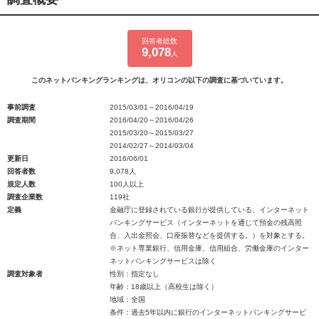
回答者総数
9,078
人
このネットバンキングランキングは、オリコンの以下の調査に基づいています。
事前調査
2015/03/01～2016/04/19
調査期間
2016/04/20～2016/04/26
2015/03/20～2015/03/27
2014/02/27～2014/03/04
更新日
2016/06/01
回答者数
9,078人
規定人数
100人以上
調査企業数
119社
定義
金融庁に登録されている銀行が提供している、インターネット
バンキングサービス（インターネットを通じて預金の残高照
合、入出金照会、口座振替などを提供する。）を対象とする。
※ネット専業銀行、信用金庫、信用組合、労働金庫のインター
ネットバンキングサービスは除く
調査対象者
性別：指定なし
年齢：18歳以上（高校生は除く）
地域：全国
条件：過去5年以内に銀行のインターネットバンキングサービ