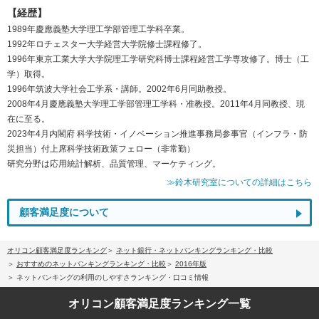
【経歴】
1989年慶應義塾大学理工学部管理工学科卒業。
1992年ロチェスター大学経営大学院修士課程修了。
1996年東京工業大学大学院理工学研究科博士課程経営工学専攻修了。博士（工
学）取得。
1996年筑波大学社会工学系・講師。2002年6月同助教授。
2008年4月慶應義塾大学理工学部管理工学科・准教授。2011年4月同教授、現
在に至る。
2023年4月内閣府 科学技術・イノベーション推進事務局参事官（インフラ・防
災担当）付上席科学技術政策フェロー（非常勤）
研究分野は応用統計解析、品質管理、マーケティング。
≫鈴木研究室についての詳細はこちら
顧客満足度について
オリコン顧客満足度ランキング
ネット銀行・ネットバンキングランキング・比較
おすすめのネットバンキングランキング・比較
2016年版
ネットバンキングの利用のしやすさランキング・口コミ情報
オリコン顧客満足度
ランキング一覧