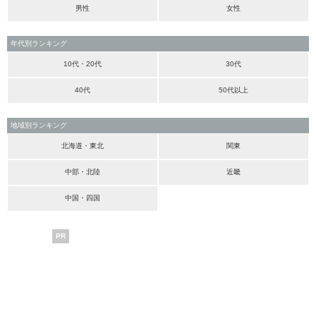
男性
女性
年代別ランキング
10代・20代
30代
40代
50代以上
地域別ランキング
北海道・東北
関東
中部・北陸
近畿
中国・四国
PR