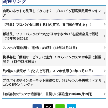
関連リンク
自宅のネットも見直してみては？ プロバイダ顧客満足度ランキン
グ
【特集】プロバイダに関する31の質問、専門家が答えます！
孫社長、ソフトバンクの“つながりやすさNo.1”を記者会見で説明
（13年03月25日）
スマホの電池切れ「恐怖」約8割 （13年08月28日）
携帯各社「動画サービス」に注力 SNSメインのスマホ事業に新展
開？ （13年03月30日）
約2割の2歳児が「ほとんど毎日」スマホ使用 (13年07月13日)
プロバイダやインターネット回線など、32ジャンルを掲載！＜オリ
コンCSランキング＞
前傾姿勢の“スマホ症候群”、首凝りに要注意 (13年06月19日)