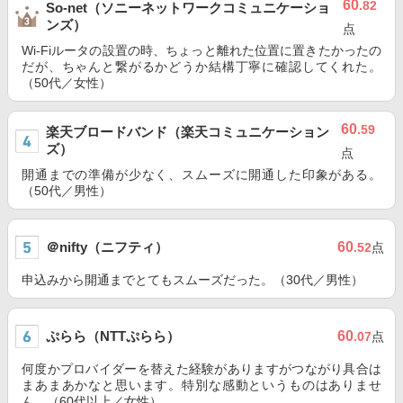
60
.82
So-net（ソニーネットワークコミュニケーショ
ンズ）
点
Wi-Fiルータの設置の時、ちょっと離れた位置に置きたかったの
だが、ちゃんと繋がるかどうか結構丁寧に確認してくれた。
（50代／女性）
60
.59
楽天ブロードバンド（楽天コミュニケーション
ズ）
点
開通までの準備が少なく、スムーズに開通した印象がある。
（50代／男性）
＠nifty（ニフティ）
60
.52
点
申込みから開通までとてもスムーズだった。（30代／男性）
ぷらら（NTTぷらら）
60
.07
点
何度かプロバイダーを替えた経験がありますがつながり具合は
まあまあかなと思います。特別な感動というものはありませ
ん。（60代以上／女性）