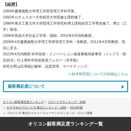
【経歴】
1989年慶應義塾大学理工学部管理工学科卒業。
1992年ロチェスター大学経営大学院修士課程修了。
1996年東京工業大学大学院理工学研究科博士課程経営工学専攻修了。博士（工
学）取得。
1996年筑波大学社会工学系・講師。2002年6月同助教授。
2008年4月慶應義塾大学理工学部管理工学科・准教授。2011年4月同教授、現
在に至る。
2023年4月内閣府 科学技術・イノベーション推進事務局参事官（インフラ・防
災担当）付上席科学技術政策フェロー（非常勤）
研究分野は応用統計解析、品質管理、マーケティング。
≫鈴木研究室についての詳細はこちら
顧客満足度について
オリコン顧客満足度ランキング
プロバイダランキング・比較
おすすめのプロバイダ 東北ランキング・比較
2019年版
プロバイダ 東北のコストパフォーマンスランキング・口コミ情報
オリコン顧客満足度
ランキング一覧