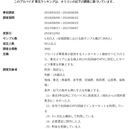
このプロバイダ 東北ランキングは、オリコンの以下の調査に基づいています。
事前調査
2019/03/20～2019/08/08
調査期間
2019/08/09～2019/08/22
2018/08/08～2018/08/23
2017/08/17～2017/09/07
更新日
2019/12/02
サンプル数
1,821人（全国調査における総サンプル数27,368人）
規定人数
50人以上
調査企業数
39社
定義
プロバイダ事業者が提供するインターネット接続サービスのう
ち、東北エリアにある個人向けの光回線/CATVに対応したサー
ビス事業を対象とする。
調査対象者
性別：指定なし
年齢：18歳以上
地域：東北（青森県、岩手県、宮城県、秋田県、山形県、福島
県）
条件：以下の条件を満たす人を対象とする。
（1）過去3年以内にプロバイダに新規加入（他社からの契約変
更含む）を行った人
（2）自宅で光回線/CATV回線でインターネットを利用してい
る
（3）3ヶ月以上継続して利用している
（4）企業選定に関与した人
（5）料金を把握している人