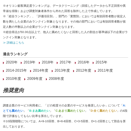
※オリコン顧客満足度ランキングは、データクリーニング（回収したデータから不正回答や異
常値を排除）および調査対象者条件から外れた回答を除外した上で作成しています。
※「総合ランキング」、「評価項目別」、部門の「業態別」においては有効回答者数が規定人
数を満たした企業のみランクイン対象となります。その他の部門においては有効回答者数が規
定人数の半数以上の企業がランクイン対象となります。
※総合得点が50.00点以上で、他人に薦めたくないと回答した人の割合が基準値以下の企業がラ
ンクイン対象となります。
≫ 詳細はこちら
過去ランキング
2020年
2019年
2018年
2017年
2016年
2015年
2014-2015年
2014年度
2013年度
2012年度
2011年度
2010年度
2009年度
2008年度
推奨意向
調査企業のサービス利用者に、「どの程度その企業のサービスを推奨したいか」について「
A:
とても薦めたい
」「
B:まあ薦めたい
」「
C:あまり薦めたくない
」「
D:全く薦めたくない
」の4段
階で評価をしてもらい比率を算出しています。
※10段階聴取については、A=9-10回答、B=6-8回答、C=3-5回答、D=1-2回答として割合を算
出しております。