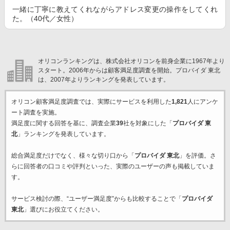
一緒に丁寧に教えてくれながらアドレス変更の操作をしてくれ
た。（40代／女性）
オリコンランキングは、株式会社オリコンを前身企業に1967年より
スタート。2006年からは顧客満足度調査を開始。プロバイダ 東北
は、2007年よりランキングを発表しています。
オリコン顧客満足度調査では、実際にサービスを利用した
1,821
人にアンケ
ート調査を実施。
満足度に関する回答を基に、調査企業
39
社を対象にした「
プロバイダ 東
北
」ランキングを発表しています。
総合満足度だけでなく、様々な切り口から「
プロバイダ 東北
」を評価。さ
らに回答者の口コミや評判といった、実際のユーザーの声も掲載していま
す。
サービス検討の際、“ユーザー満足度”からも比較することで「
プロバイダ
東北
」選びにお役立てください。