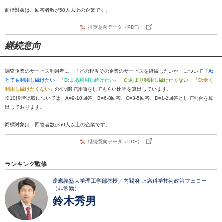
商標対象は、回答者数が50人以上の企業です。
推奨意向データ（PDF）
継続意向
調査企業のサービス利用者に、「どの程度その企業のサービスを継続したいか」について「
A:
とても利用し続けたい
」「
B:まあ利用し続けたい
」「
C:あまり利用し続けたくない
」「
D:全く
利用し続けたくない
」の4段階で評価をしてもらい比率を算出しています。
※10段階聴取については、A=9-10回答、B=6-8回答、C=3-5回答、D=1-2回答として割合を算
出しております。
商標対象は、回答者数が50人以上の企業です。
継続意向データ（PDF）
ランキング監修
慶應義塾大学理工学部教授／内閣府 上席科学技術政策フェロー
（非常勤）
鈴木秀男