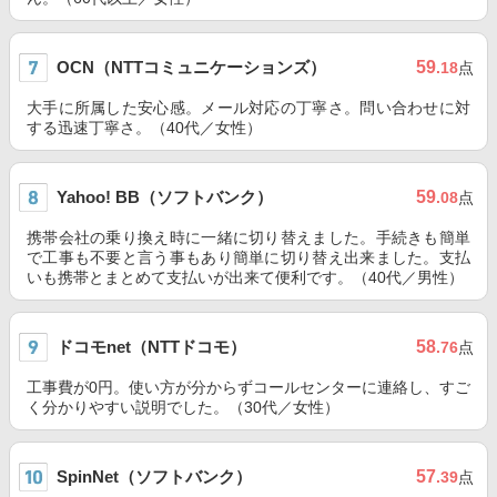
OCN（NTTコミュニケーションズ）
59
.18
点
大手に所属した安心感。メール対応の丁寧さ。問い合わせに対
する迅速丁寧さ。（40代／女性）
Yahoo! BB（ソフトバンク）
59
.08
点
携帯会社の乗り換え時に一緒に切り替えました。手続きも簡単
で工事も不要と言う事もあり簡単に切り替え出来ました。支払
いも携帯とまとめて支払いが出来て便利です。（40代／男性）
ドコモnet（NTTドコモ）
58
.76
点
工事費が0円。使い方が分からずコールセンターに連絡し、すご
く分かりやすい説明でした。（30代／女性）
SpinNet（ソフトバンク）
57
.39
点