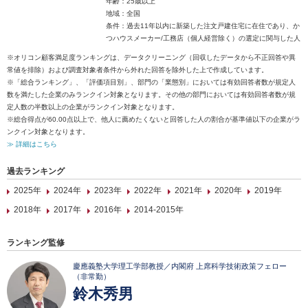
年齢：25歳以上
地域：全国
条件：過去11年以内に新築した注文戸建住宅に在住であり、か
つハウスメーカー/工務店（個人経営除く）の選定に関与した人
※オリコン顧客満足度ランキングは、データクリーニング（回収したデータから不正回答や異
常値を排除）および調査対象者条件から外れた回答を除外した上で作成しています。
※「総合ランキング」、「評価項目別」、部門の「業態別」においては有効回答者数が規定人
数を満たした企業のみランクイン対象となります。その他の部門においては有効回答者数が規
定人数の半数以上の企業がランクイン対象となります。
※総合得点が60.00点以上で、他人に薦めたくないと回答した人の割合が基準値以下の企業がラ
ンクイン対象となります。
≫ 詳細はこちら
過去ランキング
2025年
2024年
2023年
2022年
2021年
2020年
2019年
2018年
2017年
2016年
2014-2015年
ランキング監修
慶應義塾大学理工学部教授／内閣府 上席科学技術政策フェロー
（非常勤）
鈴木秀男