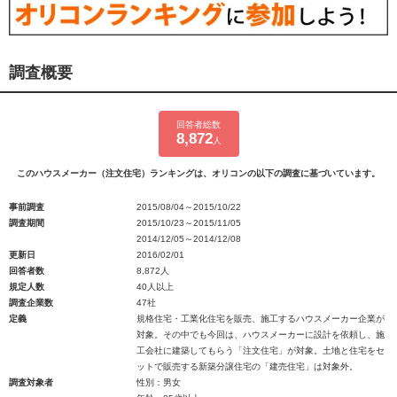
調査概要
回答者総数
8,872
人
このハウスメーカー（注文住宅）ランキングは、オリコンの以下の調査に基づいています。
事前調査
2015/08/04～2015/10/22
調査期間
2015/10/23～2015/11/05
2014/12/05～2014/12/08
更新日
2016/02/01
回答者数
8,872人
規定人数
40人以上
調査企業数
47社
定義
規格住宅・工業化住宅を販売、施工するハウスメーカー企業が
対象。その中でも今回は、ハウスメーカーに設計を依頼し、施
工会社に建築してもらう「注文住宅」が対象。土地と住宅をセ
ットで販売する新築分譲住宅の「建売住宅」は対象外。
調査対象者
性別：男女