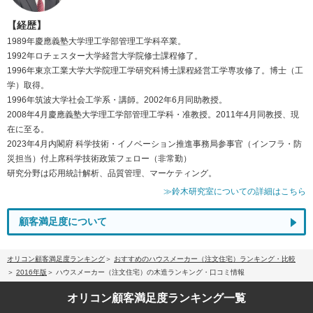
【経歴】
1989年慶應義塾大学理工学部管理工学科卒業。
1992年ロチェスター大学経営大学院修士課程修了。
1996年東京工業大学大学院理工学研究科博士課程経営工学専攻修了。博士（工
学）取得。
1996年筑波大学社会工学系・講師。2002年6月同助教授。
2008年4月慶應義塾大学理工学部管理工学科・准教授。2011年4月同教授、現
在に至る。
2023年4月内閣府 科学技術・イノベーション推進事務局参事官（インフラ・防
災担当）付上席科学技術政策フェロー（非常勤）
研究分野は応用統計解析、品質管理、マーケティング。
≫鈴木研究室についての詳細はこちら
顧客満足度について
オリコン顧客満足度ランキング
おすすめのハウスメーカー（注文住宅）ランキング・比較
2016年版
ハウスメーカー（注文住宅）の木造ランキング・口コミ情報
オリコン顧客満足度
ランキング一覧