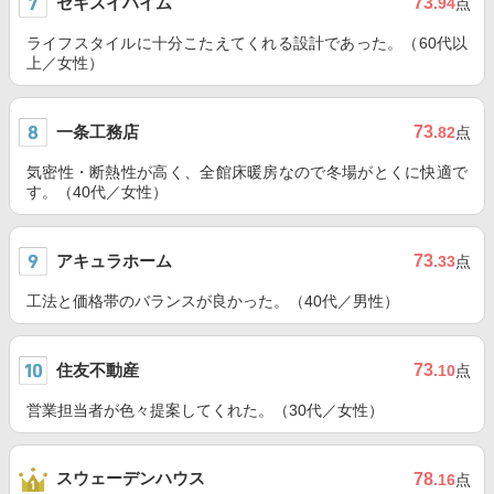
セキスイハイム
73
.94
点
ライフスタイルに十分こたえてくれる設計であった。（60代以
上／女性）
一条工務店
73
.82
点
気密性・断熱性が高く、全館床暖房なので冬場がとくに快適で
す。（40代／女性）
アキュラホーム
73
.33
点
工法と価格帯のバランスが良かった。（40代／男性）
住友不動産
73
.10
点
営業担当者が色々提案してくれた。（30代／女性）
スウェーデンハウス
78
.16
点