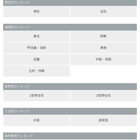
男女別ランキング
男性
女性
地域別ランキング
東北
関東
甲信越・北陸
東海
近畿
中国・四国
九州・沖縄
世帯別ランキング
1世帯住宅
2世帯住宅
工法別ランキング
木造
鉄骨造
築年数別ランキング