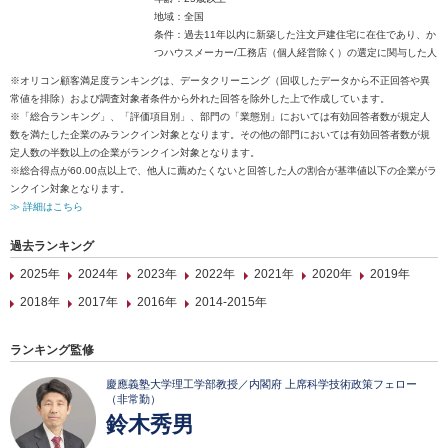
地域：全国
条件：過去11年以内に新築した注文戸建住宅に在住であり、か
つハウスメーカー/工務店（個人経営除く）の選定に関与した人
※オリコン顧客満足度ランキングは、データクリーニング（回収したデータから不正回答や異
常値を排除）および調査対象者条件から外れた回答を除外した上で作成しています。
※「総合ランキング」、「評価項目別」、部門の「業態別」においては有効回答者数が規定人
数を満たした企業のみランクイン対象となります。その他の部門においては有効回答者数が規
定人数の半数以上の企業がランクイン対象となります。
※総合得点が60.00点以上で、他人に薦めたくないと回答した人の割合が基準値以下の企業がラ
ンクイン対象となります。
≫ 詳細はこちら
過去ランキング
2025年
2024年
2023年
2022年
2021年
2020年
2019年
2018年
2017年
2016年
2014-2015年
ランキング監修
慶應義塾大学理工学部教授／内閣府 上席科学技術政策フェロー
（非常勤）
鈴木秀男