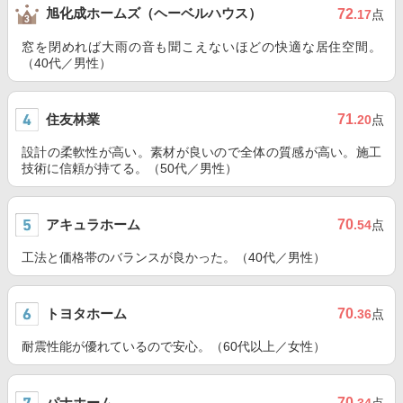
旭化成ホームズ（ヘーベルハウス）
72
.17
点
窓を閉めれば大雨の音も聞こえないほどの快適な居住空間。
（40代／男性）
住友林業
71
.20
点
設計の柔軟性が高い。素材が良いので全体の質感が高い。施工
技術に信頼が持てる。（50代／男性）
アキュラホーム
70
.54
点
工法と価格帯のバランスが良かった。（40代／男性）
トヨタホーム
70
.36
点
耐震性能が優れているので安心。（60代以上／女性）
パナホーム
70