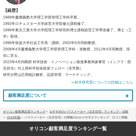
【経歴】
1989年慶應義塾大学理工学部管理工学科卒業。
1992年ロチェスター大学経営大学院修士課程修了。
1996年東京工業大学大学院理工学研究科博士課程経営工学専攻修了。博士（工
学）取得。
1996年筑波大学社会工学系・講師。2002年6月同助教授。
2008年4月慶應義塾大学理工学部管理工学科・准教授。2011年4月同教授、現
在に至る。
2023年4月内閣府 科学技術・イノベーション推進事務局参事官（インフラ・防
災担当）付上席科学技術政策フェロー（非常勤）
研究分野は応用統計解析、品質管理、マーケティング。
≫鈴木研究室についての詳細はこちら
顧客満足度について
オリコン顧客満足度ランキング
おすすめのハウスメーカー（注文住宅）ランキング・比較
2016年版
ハウスメーカー（注文住宅）の情報のわかりやすさランキング・口コミ情報
オリコン顧客満足度
ランキング一覧