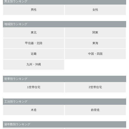
男女別ランキング
男性
女性
地域別ランキング
東北
関東
甲信越・北陸
東海
近畿
中国・四国
九州・沖縄
世帯別ランキング
1世帯住宅
2世帯住宅
工法別ランキング
木造
鉄骨造
築年数別ランキング