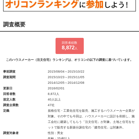
調査概要
回答者総数
8,872
人
このハウスメーカー（注文住宅）ランキングは、オリコンの以下の調査に基づいています。
事前調査
2015/08/04～2015/10/22
調査期間
2015/10/23～2015/11/05
2014/12/05～2014/12/08
更新日
2016/02/01
回答者数
8,872人
規定人数
40人以上
調査企業数
47社
定義
規格住宅・工業化住宅を販売、施工するハウスメーカー企業が
対象。その中でも今回は、ハウスメーカーに設計を依頼し、施
工会社に建築してもらう「注文住宅」が対象。土地と住宅をセ
ットで販売する新築分譲住宅の「建売住宅」は対象外。
調査対象者
性別：男女
年齢：25歳以上