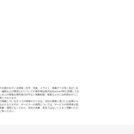
で公開されている情報（文字、写真、イラスト、画像データ等）及びこれ
・編集および構造などについての著作権は株式会社oricon MEに帰属してお
これらの情報を権利者の許可なく無断転載・複製などの二次利用を行うこ
禁じております。
で掲載しているすべての情報やデータは、当社の調査に基づいた結果から
ものとなりますが、サービスへの感想については、サービスの利用者が提
見解・感想となっており、当社の見解・意見ではないことをご理解いただ
ご覧ください。