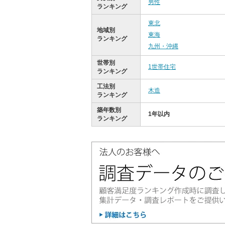
男性
ランキング
東北
地域別
東海
ランキング
九州・沖縄
世帯別
1世帯住宅
ランキング
工法別
木造
ランキング
築年数別
1年以内
ランキング