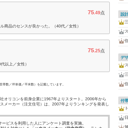
75
.49
点
設
ル商品のセンスが良かった。（40代／女性）
75
.25
点
デ
0代以上／女性）
世帯数／坪単価／平米数）を記載しています。
オリコンを前身企業に1967年よりスタート。2006年から
付
スメーカー（注文住宅）は、2007年よりランキングを発表し
サービスを利用した
人にアンケート調査を実施。