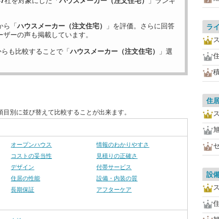
47
社を対象にした「
ハウスメーカー（注文住宅）
」ランキ
から「
ハウスメーカー（注文住宅）
」を評価。さらに回答
ラ
ーザーの声も掲載しています。
からも比較することで「
ハウスメーカー（注文住宅）
」選
住
項目別に並び替えて比較することが出来ます。
オープンハウス
情報のわかりやすさ
コストの妥当性
見積りの正確さ
デザイン
付帯サービス
設
住居の性能
設備・内装の質
長期保証
アフターケア