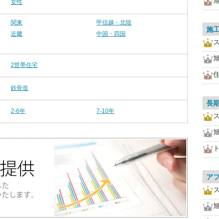
女性
関東
甲信越・北陸
施
近畿
中国・四国
2世帯住宅
鉄骨造
長
2-6年
7-10年
ア