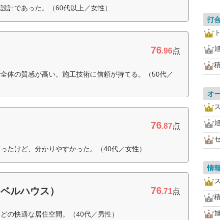
設計であった。（60代以上／女性）
打
76
.96
点
全体の質感が高い。施工技術に信頼が持てる。（50代／
オ
76
.87
点
ったけど、分かりやすかった。（40代／女性）
情
76
ーベルハウス）
.71
点
どの快適な居住空間。（40代／男性）