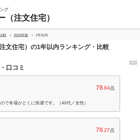
ング
ー（注文住宅）
比較
2016年版
1年以内
（注文住宅）の1年以内ランキング・比較
PR
グ・口コミ
78
.64
点
ので冬場がとくに快適です。（40代／女性）
78
.27
点