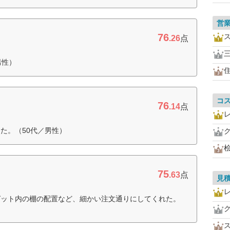
営
76
.26
点
男性）
コ
76
.14
点
た。（50代／男性）
75
.63
点
見
ゼット内の棚の配置など、細かい注文通りにしてくれた。