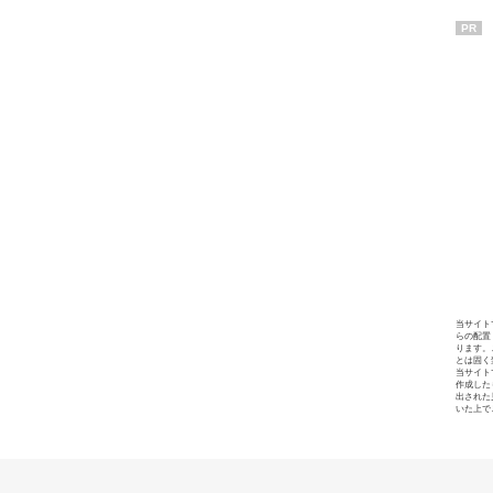
PR
当サイト
らの配置
ります。
とは固く
当サイト
作成した
出された
いた上で