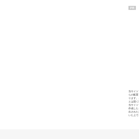
PR
当サイト
らの配置
ります。
とは固く
当サイト
作成した
出された
いた上で