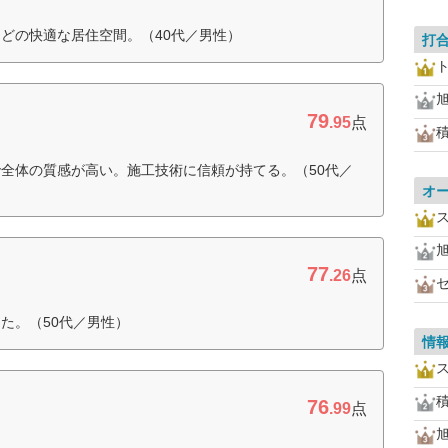
どの快適な居住空間。（40代／男性）
打
79
.95
点
全体の質感が高い。施工技術に信頼が持てる。（50代／
オ
77
.26
点
た。（50代／男性）
情
76
.99
点