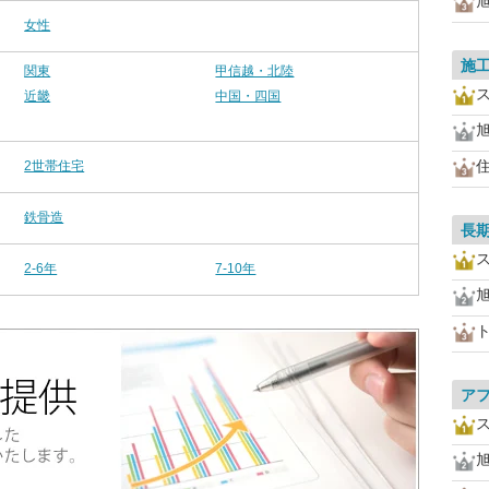
女性
施
関東
甲信越・北陸
近畿
中国・四国
2世帯住宅
鉄骨造
長
2-6年
7-10年
ア