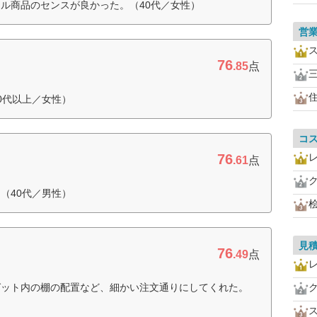
ル商品のセンスが良かった。（40代／女性）
営
76
.85
点
0代以上／女性）
コ
76
.61
点
（40代／男性）
見
76
.49
点
ゼット内の棚の配置など、細かい注文通りにしてくれた。