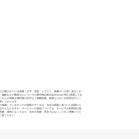
で公開されている情報（文字、写真、イラスト、画像データ等）及びこれ
・編集および構造などについての著作権は株式会社oricon MEに帰属してお
これらの情報を権利者の許可なく無断転載・複製などの二次利用を行うこ
禁じております。
で掲載しているすべての情報やデータは、当社の調査に基づいた結果から
ものとなりますが、サービスへの感想については、サービスの利用者が提
見解・感想となっており、当社の見解・意見ではないことをご理解いただ
ご覧ください。