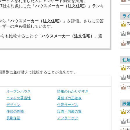
サービスを利用した
人にアンケート調査を実施。
47
社を対象にした「
ハウスメーカー（注文住宅）
」ランキ
ラ
から「
ハウスメーカー（注文住宅）
」を評価。さらに回答
ーザーの声も掲載しています。
からも比較することで「
ハウスメーカー（注文住宅）
」選
住
項目別に並び替えて比較することが出来ます。
オープンハウス
情報のわかりやすさ
コストの妥当性
見積りの正確さ
設
デザイン
付帯サービス
住居の性能
設備・内装の質
長期保証
アフターケア