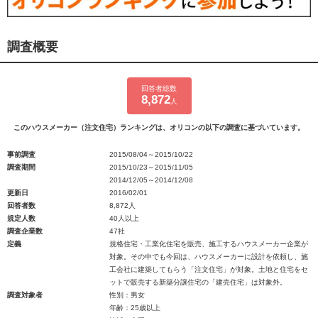
調査概要
回答者総数
8,872
人
このハウスメーカー（注文住宅）ランキングは、オリコンの以下の調査に基づいています。
事前調査
2015/08/04～2015/10/22
調査期間
2015/10/23～2015/11/05
2014/12/05～2014/12/08
更新日
2016/02/01
回答者数
8,872人
規定人数
40人以上
調査企業数
47社
定義
規格住宅・工業化住宅を販売、施工するハウスメーカー企業が
対象。その中でも今回は、ハウスメーカーに設計を依頼し、施
工会社に建築してもらう「注文住宅」が対象。土地と住宅をセ
ットで販売する新築分譲住宅の「建売住宅」は対象外。
調査対象者
性別：男女
年齢：25歳以上