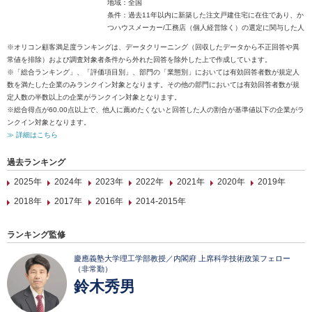
地域：全国
条件：過去11年以内に新築した注文戸建住宅に在住であり、か
つハウスメーカー/工務店（個人経営除く）の選定に関与した人
※オリコン顧客満足度ランキングは、データクリーニング（回収したデータから不正回答や異
常値を排除）および調査対象者条件から外れた回答を除外した上で作成しています。
※「総合ランキング」、「評価項目別」、部門の「業態別」においては有効回答者数が規定人
数を満たした企業のみランクイン対象となります。その他の部門においては有効回答者数が規
定人数の半数以上の企業がランクイン対象となります。
※総合得点が60.00点以上で、他人に薦めたくないと回答した人の割合が基準値以下の企業がラ
ンクイン対象となります。
≫ 詳細はこちら
過去ランキング
2025年
2024年
2023年
2022年
2021年
2020年
2019年
2018年
2017年
2016年
2014-2015年
ランキング監修
慶應義塾大学理工学部教授／内閣府 上席科学技術政策フェロー
（非常勤）
鈴木秀男