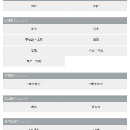
男性
女性
地域別ランキング
東北
関東
甲信越・北陸
東海
近畿
中国・四国
九州・沖縄
世帯別ランキング
1世帯住宅
2世帯住宅
工法別ランキング
木造
鉄骨造
築年数別ランキング
1年以内
2-6年