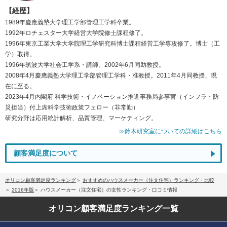
【経歴】
1989年慶應義塾大学理工学部管理工学科卒業。
1992年ロチェスター大学経営大学院修士課程修了。
1996年東京工業大学大学院理工学研究科博士課程経営工学専攻修了。博士（工
学）取得。
1996年筑波大学社会工学系・講師。2002年6月同助教授。
2008年4月慶應義塾大学理工学部管理工学科・准教授。2011年4月同教授、現
在に至る。
2023年4月内閣府 科学技術・イノベーション推進事務局参事官（インフラ・防
災担当）付上席科学技術政策フェロー（非常勤）
研究分野は応用統計解析、品質管理、マーケティング。
≫鈴木研究室についての詳細はこちら
顧客満足度について
オリコン顧客満足度ランキング
おすすめのハウスメーカー（注文住宅）ランキング・比較
2016年版
ハウスメーカー（注文住宅）の女性ランキング・口コミ情報
オリコン顧客満足度
ランキング一覧