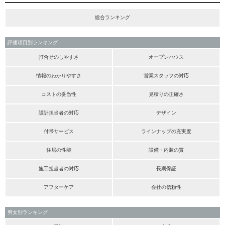
総合ランキング
評価項目別ランキング
打合せのしやすさ
オープンハウス
情報のわかりやすさ
営業スタッフの対応
コストの妥当性
見積りの正確さ
設計担当者の対応
デザイン
付帯サービス
ラインナップの充実度
住居の性能
設備・内装の質
施工担当者の対応
長期保証
アフターケア
会社の信頼性
男女別ランキング