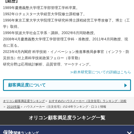
【経歴】
1989年慶應義塾大学理工学部管理工学科卒業。
1992年ロチェスター大学経営大学院修士課程修了。
1996年東京工業大学大学院理工学研究科博士課程経営工学専攻修了。博士（工
学）取得。
1996年筑波大学社会工学系・講師。2002年6月同助教授。
2008年4月慶應義塾大学理工学部管理工学科・准教授。2011年4月同教授、現
在に至る。
2023年4月内閣府 科学技術・イノベーション推進事務局参事官（インフラ・防
災担当）付上席科学技術政策フェロー（非常勤）
研究分野は応用統計解析、品質管理、マーケティング。
≫鈴木研究室についての詳細はこちら
顧客満足度について
オリコン顧客満足度ランキング
おすすめのハウスメーカー（注文住宅）ランキング・比較
2016年版
ハウスメーカー（注文住宅）の2-6年ランキング・口コミ情報
オリコン顧客満足度
ランキング一覧
保険
関連ランキング