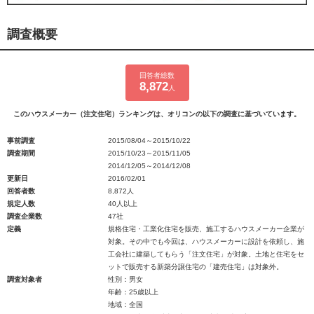
調査概要
回答者総数
8,872
人
このハウスメーカー（注文住宅）ランキングは、オリコンの以下の調査に基づいています。
事前調査
2015/08/04～2015/10/22
調査期間
2015/10/23～2015/11/05
2014/12/05～2014/12/08
更新日
2016/02/01
回答者数
8,872人
規定人数
40人以上
調査企業数
47社
定義
規格住宅・工業化住宅を販売、施工するハウスメーカー企業が
対象。その中でも今回は、ハウスメーカーに設計を依頼し、施
工会社に建築してもらう「注文住宅」が対象。土地と住宅をセ
ットで販売する新築分譲住宅の「建売住宅」は対象外。
調査対象者
性別：男女
年齢：25歳以上
地域：全国