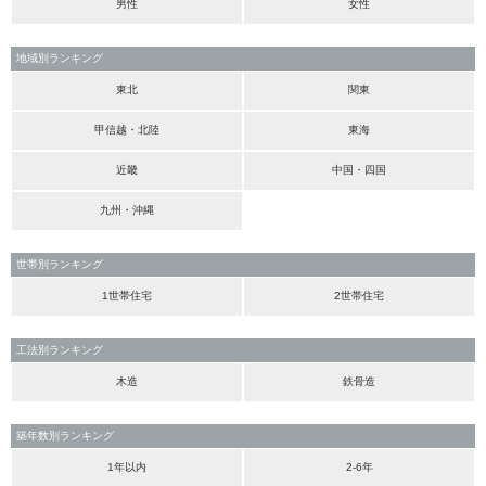
男性
女性
地域別ランキング
東北
関東
甲信越・北陸
東海
近畿
中国・四国
九州・沖縄
世帯別ランキング
1世帯住宅
2世帯住宅
工法別ランキング
木造
鉄骨造
築年数別ランキング
1年以内
2-6年