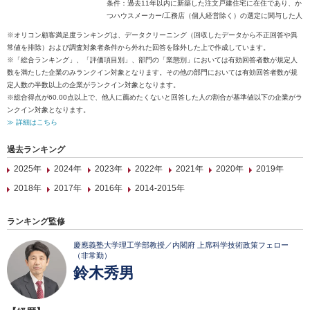
条件：過去11年以内に新築した注文戸建住宅に在住であり、か
つハウスメーカー/工務店（個人経営除く）の選定に関与した人
※オリコン顧客満足度ランキングは、データクリーニング（回収したデータから不正回答や異
常値を排除）および調査対象者条件から外れた回答を除外した上で作成しています。
※「総合ランキング」、「評価項目別」、部門の「業態別」においては有効回答者数が規定人
数を満たした企業のみランクイン対象となります。その他の部門においては有効回答者数が規
定人数の半数以上の企業がランクイン対象となります。
※総合得点が60.00点以上で、他人に薦めたくないと回答した人の割合が基準値以下の企業がラ
ンクイン対象となります。
≫ 詳細はこちら
過去ランキング
2025年
2024年
2023年
2022年
2021年
2020年
2019年
2018年
2017年
2016年
2014-2015年
ランキング監修
慶應義塾大学理工学部教授／内閣府 上席科学技術政策フェロー
（非常勤）
鈴木秀男