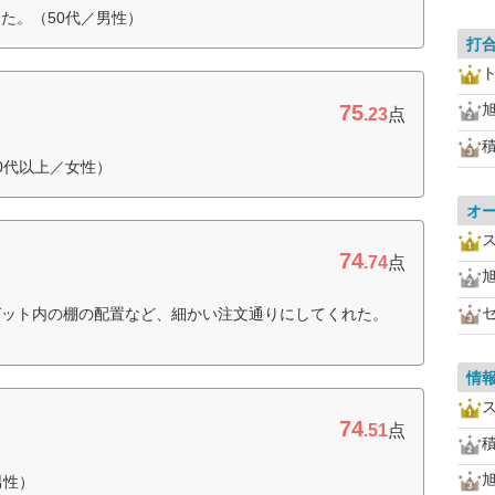
た。（50代／男性）
打
75
.23
点
0代以上／女性）
オ
74
.74
点
ゼット内の棚の配置など、細かい注文通りにしてくれた。
情
74
.51
点
男性）