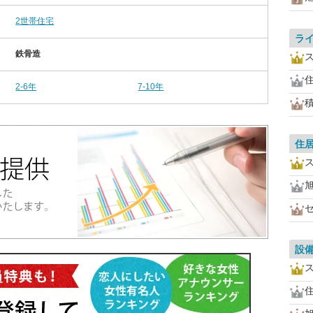
2世帯住宅
ラ
鉄骨造
2-6年
7-10年
住
設