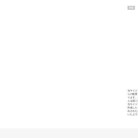
PR
当サイト
らの配置
ります。
とは固く
当サイト
作成した
出された
いた上で