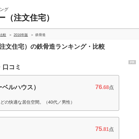
ング
ー（注文住宅）
比較
2016年版
鉄骨造
（注文住宅）の鉄骨造ランキング・比較
PR
・口コミ
76
ーベルハウス）
.68
点
どの快適な居住空間。（40代／男性）
75
.81
点