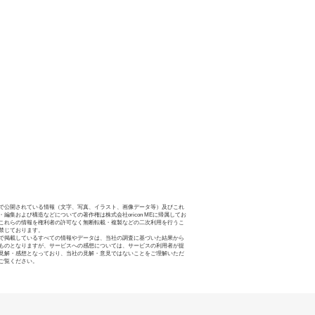
で公開されている情報（文字、写真、イラスト、画像データ等）及びこれ
・編集および構造などについての著作権は株式会社oricon MEに帰属してお
これらの情報を権利者の許可なく無断転載・複製などの二次利用を行うこ
禁じております。
で掲載しているすべての情報やデータは、当社の調査に基づいた結果から
ものとなりますが、サービスへの感想については、サービスの利用者が提
見解・感想となっており、当社の見解・意見ではないことをご理解いただ
ご覧ください。