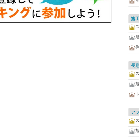
施
長
ア