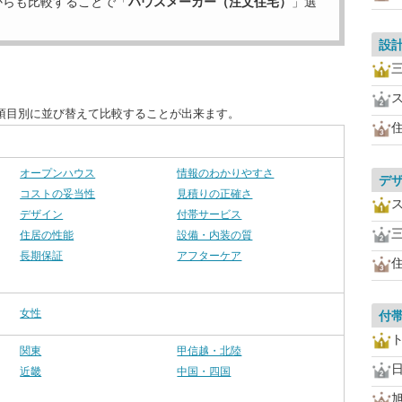
からも比較することで「
ハウスメーカー（注文住宅）
」選
設
項目別に並び替えて比較することが出来ます。
オープンハウス
情報のわかりやすさ
デ
コストの妥当性
見積りの正確さ
デザイン
付帯サービス
住居の性能
設備・内装の質
長期保証
アフターケア
女性
付
関東
甲信越・北陸
近畿
中国・四国