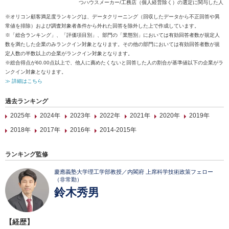
つハウスメーカー/工務店（個人経営除く）の選定に関与した人
※オリコン顧客満足度ランキングは、データクリーニング（回収したデータから不正回答や異
常値を排除）および調査対象者条件から外れた回答を除外した上で作成しています。
※「総合ランキング」、「評価項目別」、部門の「業態別」においては有効回答者数が規定人
数を満たした企業のみランクイン対象となります。その他の部門においては有効回答者数が規
定人数の半数以上の企業がランクイン対象となります。
※総合得点が60.00点以上で、他人に薦めたくないと回答した人の割合が基準値以下の企業がラ
ンクイン対象となります。
≫ 詳細はこちら
過去ランキング
2025年
2024年
2023年
2022年
2021年
2020年
2019年
2018年
2017年
2016年
2014-2015年
ランキング監修
慶應義塾大学理工学部教授／内閣府 上席科学技術政策フェロー
（非常勤）
鈴木秀男
【経歴】