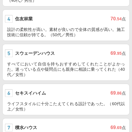
（40代／男性）
住友林業
70
.54
点
設計の柔軟性が高い。素材が良いので全体の質感が高い。施工
技術に信頼が持てる。（50代／男性）
スウェーデンハウス
69
.95
点
すべてにおいて自信を持ちおすすめしてくれたことがよかっ
た。迷っている点や疑問点にも親身に相談に乗ってくれた（40
代／女性）
セキスイハイム
69
.86
点
ライフスタイルに十分こたえてくれる設計であった。（60代以
上／女性）
積水ハウス
69
.69
点