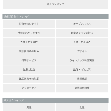
総合ランキング
評価項目別ランキング
打合せのしやすさ
オープンハウス
情報のわかりやすさ
営業スタッフの対応
コストの妥当性
見積りの正確さ
設計担当者の対応
デザイン
付帯サービス
ラインナップの充実度
住居の性能
設備・内装の質
施工担当者の対応
長期保証
アフターケア
会社の信頼性
男女別ランキング
男性
女性