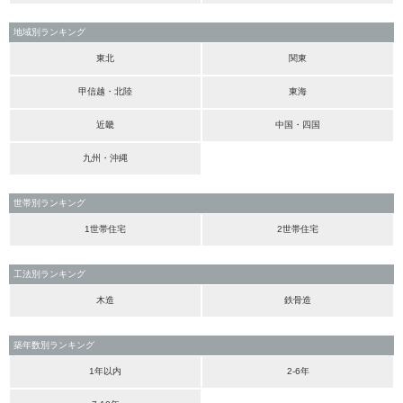
地域別ランキング
東北
関東
甲信越・北陸
東海
近畿
中国・四国
九州・沖縄
世帯別ランキング
1世帯住宅
2世帯住宅
工法別ランキング
木造
鉄骨造
築年数別ランキング
1年以内
2-6年