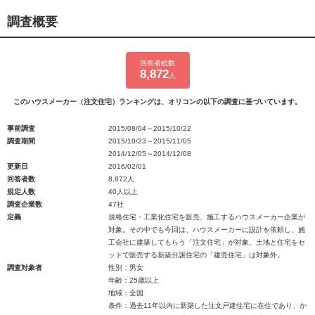
調査概要
回答者総数
8,872
人
このハウスメーカー（注文住宅）ランキングは、オリコンの以下の調査に基づいています。
事前調査
2015/08/04～2015/10/22
調査期間
2015/10/23～2015/11/05
2014/12/05～2014/12/08
更新日
2016/02/01
回答者数
8,872人
規定人数
40人以上
調査企業数
47社
定義
規格住宅・工業化住宅を販売、施工するハウスメーカー企業が
対象。その中でも今回は、ハウスメーカーに設計を依頼し、施
工会社に建築してもらう「注文住宅」が対象。土地と住宅をセ
ットで販売する新築分譲住宅の「建売住宅」は対象外。
調査対象者
性別：男女
年齢：25歳以上
地域：全国
条件：過去11年以内に新築した注文戸建住宅に在住であり、か