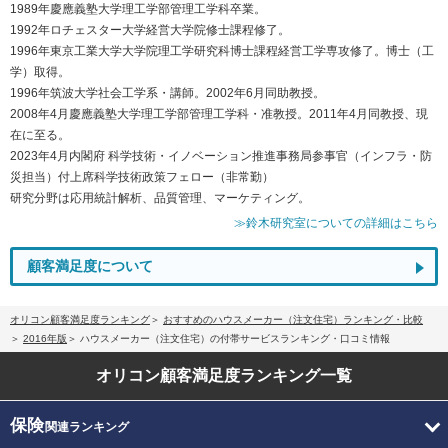
1989年慶應義塾大学理工学部管理工学科卒業。
1992年ロチェスター大学経営大学院修士課程修了。
1996年東京工業大学大学院理工学研究科博士課程経営工学専攻修了。博士（工
学）取得。
1996年筑波大学社会工学系・講師。2002年6月同助教授。
2008年4月慶應義塾大学理工学部管理工学科・准教授。2011年4月同教授、現
在に至る。
2023年4月内閣府 科学技術・イノベーション推進事務局参事官（インフラ・防
災担当）付上席科学技術政策フェロー（非常勤）
研究分野は応用統計解析、品質管理、マーケティング。
≫鈴木研究室についての詳細はこちら
顧客満足度について
オリコン顧客満足度ランキング
おすすめのハウスメーカー（注文住宅）ランキング・比較
2016年版
ハウスメーカー（注文住宅）の付帯サービスランキング・口コミ情報
オリコン顧客満足度
ランキング一覧
保険
関連ランキング