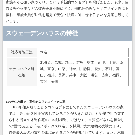
家族を守る強い家づくり」
という革新的コンセプトを掲げました。以来、自
然災害や火事などの被害を最小限に抑え、機能性のみならずデザイン性にも
優れ、
家族全員が世代を超えて安心・快適に過ごせる住まいを提案
し続けて
います。
スウェーデンハウスの特徴
対応可能工法
木造
北海道、宮城、埼玉、群馬、栃木、新潟、千葉、茨
モデルハウス所
城、東京、山梨、神奈川、静岡、愛知、石川、富
在地
山、福井、長野、兵庫、大阪、滋賀、広島、福岡、
大分、長崎
100年住み継ぐ、高性能なワンスペックの家
100年住み継ぐことをコンセプトにしてきたスウェーデンハウスの家
では、
高い耐久性を実現
していることが大きな魅力。柱や梁で組み立て
られる従来の木造住宅の「軸組構造」ではなく、
木質壁パネルを接合し
て“面”で支える「モノボックス構造」を採用。
実大建物の実験により、
過去最大級の地震や台風に耐えることが証明されています。また、木質