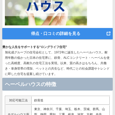
得点・口コミの詳細を見る
豊かな人生をサポートする“ロングライフ住宅”
旭化成グループの住宅会社として、1972年に誕生したヘーベルハウス。耐
用年数の低かった日本の住宅界に、鉄骨、ALCコンクリート・ヘーベルを使
った高精度、高耐久の住宅工法を実現。以来、質の高さはもちろん、共働
き・単身世帯の増加、ペットとの共生など、時代ごとの社会課題やトレンド
に即した住宅を提案し続けています。
ヘーベルハウスの特徴
対応可能工法
鉄骨造
東京、神奈川、千葉、埼玉、栃木、茨城、群馬、山
モデルハウス所
梨、静岡、愛知、三重、岐阜、滋賀、京都、奈良、