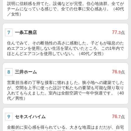
説明に信頼感を持てた。設備などが完璧。住心地抜群。全てが
チームになっている感じで、全ての仕事に安心感あり。（40代
／女性）
一条工務店
77
.3
点
住んでみて、その断熱性の高さに感動した。子どもが喘息のた
めエアコンを使用しない生活を望んでいたところ、この1年内で
ほとんどエアコンを使用していない。（40代／女性）
三井ホーム
76
.9
点
営業担当者の丁寧な接客に惚れました。狭小地への建築でした
が、空間を上手に使った設計で私たちの要望も可能な限り取り
入れてもらえました。室内は全館空調で一年中快適です。（40
代／男性）
セキスイハイム
76
.7
点
全般的に安心感を得られている。大きな地震はまだだが、自宅