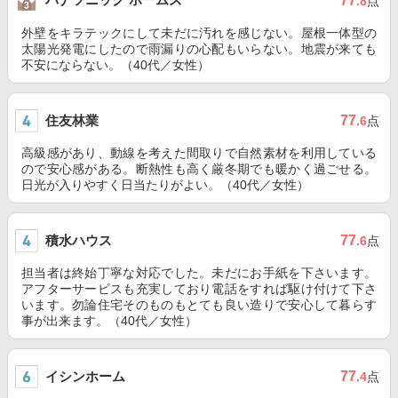
77
.8
点
外壁をキラテックにして未だに汚れを感じない。屋根一体型の
太陽光発電にしたので雨漏りの心配もいらない。地震が来ても
不安にならない。（40代／女性）
住友林業
77
.6
点
高級感があり、動線を考えた間取りで自然素材を利用している
ので安心感がある。断熱性も高く厳冬期でも暖かく過ごせる。
日光が入りやすく日当たりがよい。（40代／女性）
積水ハウス
77
.6
点
担当者は終始丁寧な対応でした。未だにお手紙を下さいます。
アフターサービスも充実しており電話をすれば駆け付けて下さ
います。勿論住宅そのものもとても良い造りで安心して暮らす
事が出来ます。（40代／女性）
イシンホーム
77
.4
点