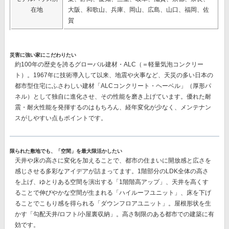
在地
大阪、和歌山、兵庫、岡山、広島、山口、福岡、佐
賀
災害に強い家にこだわりたい
約100年の歴史を誇るグローバル建材・ALC（＝軽量気泡コンクリー
ト）。1967年に技術導入して以来、地震や火事など、天災の多い日本の
都市型住宅にふさわしい建材
「ALCコンクリート・ヘーベル」（厚形パ
ネル）
として独自に進化させ、その性能を磨き上げています。優れた耐
震・耐火性能を発揮するのはもちろん、経年変化が少なく、メンテナン
スがしやすい点もポイントです。
限られた敷地でも、「空間」を最大限活かしたい
天井や床の高さに変化を加えることで、都市の住まいに開放感と広さを
感じさせる多彩なアイデアが詰まってます。1階部分のLDK全体の高さ
を上げ、ゆとりある空間を演出する「1階階高アップ」、天井を高くす
ることで伸びやかな空間が生まれる「ハイルーフユニット」、床を下げ
ることでこもり感を得られる「ダウンフロアユニット」。屋根形状を生
かす「勾配天井/ロフト/小屋裏収納」。高さ制限のある都市での建築に有
効です。