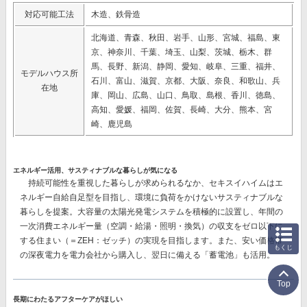
対応可能工法
木造、鉄骨造
北海道、青森、秋田、岩手、山形、宮城、福島、東
京、神奈川、千葉、埼玉、山梨、茨城、栃木、群
馬、長野、新潟、静岡、愛知、岐阜、三重、福井、
モデルハウス所
石川、富山、滋賀、京都、大阪、奈良、和歌山、兵
在地
庫、岡山、広島、山口、鳥取、島根、香川、徳島、
高知、愛媛、福岡、佐賀、長崎、大分、熊本、宮
崎、鹿児島
エネルギー活用、サスティナブルな暮らしが気になる
持続可能性を重視した暮らしが求められるなか、セキスイハイムはエ
ネルギー自給自足型を目指し、環境に負荷をかけないサスティナブルな
暮らしを提案。大容量の太陽光発電システムを積極的に設置し、
年間の
一次消費エネルギー量（空調・給湯・照明・換気）の収支をゼロ以下に
する
住まい（＝ZEH：ゼッチ）の実現を目指します。また、安い価格帯
もくじ
の深夜電力を電力会社から購入し、翌日に備える
「蓄電池」
も活用。
Top
長期にわたるアフターケアがほしい