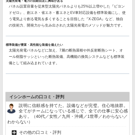
太陽光発電・電力の自給自足に興味がある
パネル設置容量を従来型太陽光パネルよりも25%以上増やした『ビヨン
ドゼロ』、創エネ・省エネ・蓄エネとEV車対応設備を標準装備にし、使
う電気より創る電気を多くすることを目指した『X-ZEGA』など、独自
の技術力、開発力から生み出された太陽光発電のメソッドが魅力です。
標準装備が豊富・高性能な装備を備えたい
太陽光発電パネルなどに加え、7層の断熱屋根や外反射断熱シート、オ
ール樹脂サッシといった断熱装備、高機能の換気システムなども標準装
備として組み込まれています。
イシンホームの口コミ・評判
説明に信頼感を持てた。設備などが完璧。住心地抜群。
全てがチームになっている感じで、全ての仕事に安心感
あり。（40代／女性／九州・沖縄／1世帯／わからない／
わからない）
その他の口コミ・評判