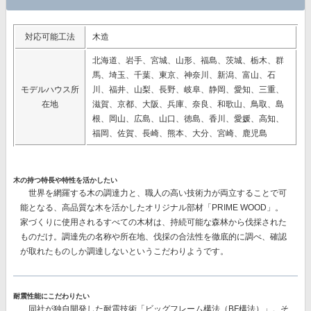
対応可能工法
木造
北海道、岩手、宮城、山形、福島、茨城、栃木、群
馬、埼玉、千葉、東京、神奈川、新潟、富山、石
モデルハウス所
川、福井、山梨、長野、岐阜、静岡、愛知、三重、
在地
滋賀、京都、大阪、兵庫、奈良、和歌山、鳥取、島
根、岡山、広島、山口、徳島、香川、愛媛、高知、
福岡、佐賀、長崎、熊本、大分、宮崎、鹿児島
木の持つ特長や特性を活かしたい
世界を網羅する木の調達力と、職人の高い技術力が両立することで可
能となる、高品質な木を活かしたオリジナル部材
「PRIME WOOD」。
家づくりに使用されるすべての木材は、持続可能な森林から伐採された
ものだけ。調達先の名称や所在地、伐採の合法性を徹底的に調べ、確認
が取れたものしか調達しないというこだわりようです。
耐震性能にこだわりたい
同社が独自開発した耐震技術
「ビッグフレーム構法（BF構法）」。
そ