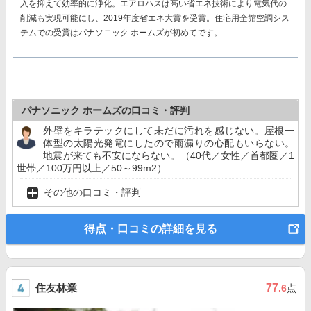
入を抑えて効率的に浄化。エアロハスは高い省エネ技術により電気代の
削減も実現可能にし、
2019年度省エネ大賞を受賞。
住宅用全館空調シス
テムでの受賞はパナソニック ホームズが初めてです。
パナソニック ホームズの口コミ・評判
外壁をキラテックにして未だに汚れを感じない。屋根一
体型の太陽光発電にしたので雨漏りの心配もいらない。
地震が来ても不安にならない。（40代／女性／首都圏／1
世帯／100万円以上／50～99m2）
その他の口コミ・評判
得点・口コミの詳細を見る
住友林業
77
.6
点