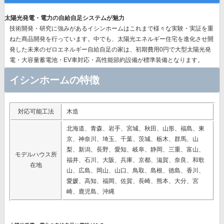
太陽光発電・電力の自給自足システムが魅力
技術開発・研究に強みがあるイシンホームはこれまで様々な実験・実証を重
ねた商品開発を行っています。中でも、太陽光エネルギー住宅を進化させ開
発した未来のゼロエネルギー自給自足の家は、初期費用0円で大型太陽光発
電・大容量蓄電池・EV車対応・高性能節約設備が標準装備となります。
イシンホームの特徴
対応可能工法
木造
北海道、青森、岩手、宮城、秋田、山形、福島、東
京、神奈川、埼玉、千葉、茨城、栃木、群馬、山
梨、新潟、長野、愛知、岐阜、静岡、三重、富山、
モデルハウス所
福井、石川、大阪、兵庫、京都、滋賀、奈良、和歌
在地
山、広島、岡山、山口、鳥取、島根、徳島、香川、
愛媛、高知、福岡、佐賀、長崎、熊本、大分、宮
崎、鹿児島、沖縄