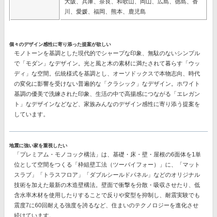
大阪、兵庫、奈良、和歌山、岡山、広島、徳島、香
川、愛媛、福岡、熊本、鹿児島
個々のデザイン感性に寄り添った提案が欲しい
モノトーンを基調とした現代的でシャープな印象、無駄のないシンプル
で「モダン」なデザイン。光と風と木の素材に満たされて暮らす「ウッ
ディ」な空間。伝統様式を基調とし、オーソドックスで本物志向、時代
の変化に影響を受けない普遍的な「クラシック」なデザイン。ホワイト
基調の優美で洗練された印象、生活の中で高揚感につながる「エレガン
ト」なデザインなどなど、
家族みんなのデザイン感性に寄り添う提案
を
しています。
地震に強い家を重視したい
「プレミアム・モノコック構法」
は、基礎・床・壁・屋根の6面体を1単
位として空間をつくる「枠組壁工法（ツーバイフォー）」に、「マット
スラブ」「トラスフロア」「ダブルシールドパネル」などのオリジナル
技術を加えた最新の木造壁構法。壁面で衝撃を分散・吸収させたり、低
含水率木材を使用したりすることで反りや変型を抑制し、耐震実験でも
震度7に60回耐える強度を誇る
など、住まいのテクノロジーを進化させ
続けています。