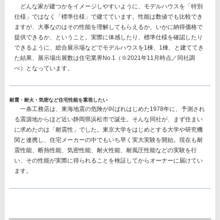
どんな家が建つかをイメージしやすいように、モデルハウスを「特別
仕様」ではなく「標準仕様」で建てています。性能は数値でも比較でき
ますが、大事なのはその性能を理解してもらえるか、いかに納得価格で
提供できるか、ということ。実際に体感したり、標準仕様を確認したり
できるように、総合展示場などでモデルハウスを1棟、1棟、と建ててき
た結果、
展示場出展数は住宅業界No.1
（※2021年11月時点／同社調
べ）となっています。
耐震・耐火・気密など住宅性能を重視したい
一条工務店は、東海地震の危険が叫ばれはじめた1978年に、予測され
る震源地からほど近い静岡県浜松市で誕生。そんな同社が、まず住まい
に求めたのは「耐震性」でした。東京大学をはじめとする大学や研究機
関と連携し、住宅メーカーの中でもいち早く実大実験を開始。現在も耐
震性能、断熱性能、気密性能、耐火性能、耐風圧性能などの実験を行
い、その性能が実際に得られることを検証してからオーナーに届けてい
ます。