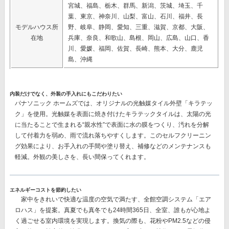
宮城、福島、栃木、群馬、新潟、茨城、埼玉、千
葉、東京、神奈川、山梨、富山、石川、福井、長
モデルハウス所
野、岐阜、静岡、愛知、三重、滋賀、京都、大阪、
在地
兵庫、奈良、和歌山、島根、岡山、広島、山口、香
川、愛媛、福岡、佐賀、長崎、熊本、大分、鹿児
島、沖縄
内装だけでなく、外装の手入れにもこだわりたい
パナソニック ホームズでは、オリジナルの
光触媒タイル外壁「キラテッ
ク」
を使用。光触媒を表面に焼き付けたキラテックタイルは、太陽の光
に当たることで生まれる“親水性”で表面に水の膜をつくり、汚れを分解
して付着力を弱め、雨で流れ落ちやすくします。このセルフクリーニン
グ効果により、
お手入れの手間や塗り替え、補修などのメンテナンスも
軽減。
外観の美しさを、長い間保ってくれます。
エネルギーコストを節約したい
家中をきれいで快適な温度の空気で満たす、
全館空調システム「エア
ロハス」
を提案。真夏でも真冬でも24時間365日、全室、誰もが心地よ
く過ごせる室内環境を実現します。換気の際も、花粉やPM2.5などの侵