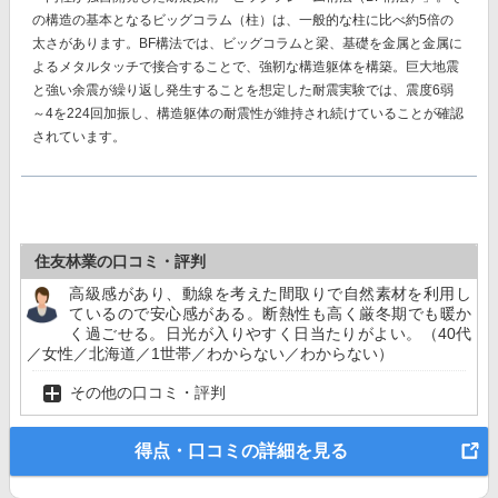
の構造の基本となるビッグコラム（柱）は、一般的な柱に比べ約5倍の
太さがあります。BF構法では、ビッグコラムと梁、基礎を金属と金属に
よるメタルタッチで接合することで、強靭な構造躯体を構築。巨大地震
と強い余震が繰り返し発生することを想定した耐震実験では、
震度6弱
～4を224回加振し、構造躯体の耐震性が維持
され続けていることが確認
されています。
住友林業の口コミ・評判
高級感があり、動線を考えた間取りで自然素材を利用し
ているので安心感がある。断熱性も高く厳冬期でも暖か
く過ごせる。日光が入りやすく日当たりがよい。（40代
／女性／北海道／1世帯／わからない／わからない）
その他の口コミ・評判
得点・口コミの詳細を見る