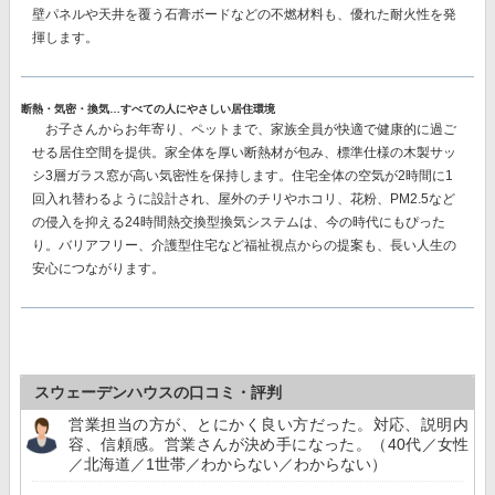
壁パネルや天井を覆う石膏ボードなどの不燃材料も、優れた耐火性を発
揮します。
断熱・気密・換気…すべての人にやさしい居住環境
お子さんからお年寄り、ペットまで、家族全員が快適で健康的に過ご
せる居住空間を提供。家全体を厚い断熱材が包み、
標準仕様の木製サッ
シ3層ガラス窓が高い気密性を保持
します。住宅全体の空気が2時間に1
回入れ替わるように設計され、屋外のチリやホコリ、花粉、PM2.5など
の侵入を抑える
24時間熱交換型換気システム
は、今の時代にもぴった
り。バリアフリー、介護型住宅など福祉視点からの提案も、長い人生の
安心につながります。
スウェーデンハウスの口コミ・評判
営業担当の方が、とにかく良い方だった。対応、説明内
容、信頼感。営業さんが決め手になった。（40代／女性
／北海道／1世帯／わからない／わからない）