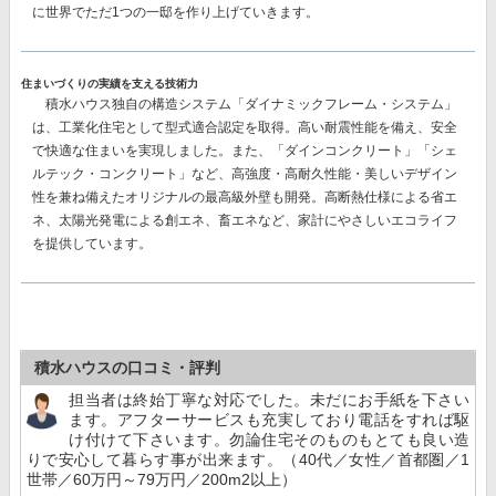
に世界でただ1つの一邸を作り上げていきます。
住まいづくりの実績を支える技術力
積水ハウス独自の構造システム
「ダイナミックフレーム・システム」
は、工業化住宅として型式適合認定を取得。高い耐震性能を備え、安全
で快適な住まいを実現しました。また、
「ダインコンクリート」「シェ
ルテック・コンクリート」
など、高強度・高耐久性能・美しいデザイン
性を兼ね備えたオリジナルの最高級外壁も開発。高断熱仕様による省エ
ネ、太陽光発電による創エネ、畜エネなど、家計にやさしいエコライフ
を提供しています。
積水ハウスの口コミ・評判
担当者は終始丁寧な対応でした。未だにお手紙を下さい
ます。アフターサービスも充実しており電話をすれば駆
け付けて下さいます。勿論住宅そのものもとても良い造
りで安心して暮らす事が出来ます。（40代／女性／首都圏／1
世帯／60万円～79万円／200m2以上）