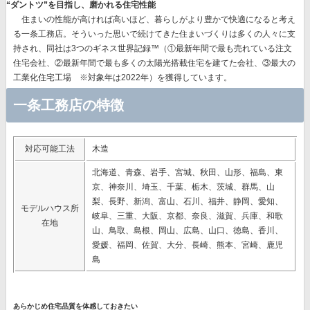
“ダントツ”を目指し、磨かれる住宅性能
住まいの性能が高ければ高いほど、暮らしがより豊かで快適になると考え
る一条工務店。そういった思いで続けてきた住まいづくりは多くの人々に支
持され、同社は
3つのギネス世界記録™（①最新年間で最も売れている注文
住宅会社、②最新年間で最も多くの太陽光搭載住宅を建てた会社、③最大の
工業化住宅工場 ※対象年は2022年）を獲得
しています。
一条工務店の特徴
対応可能工法
木造
北海道、青森、岩手、宮城、秋田、山形、福島、東
京、神奈川、埼玉、千葉、栃木、茨城、群馬、山
梨、長野、新潟、富山、石川、福井、静岡、愛知、
モデルハウス所
岐阜、三重、大阪、京都、奈良、滋賀、兵庫、和歌
在地
山、鳥取、島根、岡山、広島、山口、徳島、香川、
愛媛、福岡、佐賀、大分、長崎、熊本、宮崎、鹿児
島
あらかじめ住宅品質を体感しておきたい