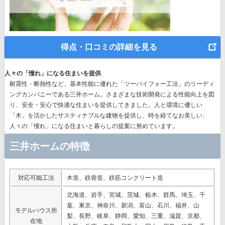
得点・口コミの詳細を見る
人々の「憧れ」になる住まいを提供
耐震性・断熱性など、基本性能に優れた
「ツーバイフォー工法」のリーディ
ングカンパニー
である三井ホーム。さまざまな技術開発による性能向上を図
り、安全・安心で快適な住まいを提供してきました。人と環境に優しい
「木」を活かしたサスティナブルな建物を提供し、時を経てなお美しい、
人々の「憧れ」になる住まいと暮らしの提案に努めています。
三井ホームの特徴
対応可能工法
木造、鉄骨造、鉄筋コンクリート造
北海道、岩手、宮城、茨城、栃木、群馬、埼玉、千
葉、東京、神奈川、新潟、富山、石川、福井、山
モデルハウス所
梨、長野、岐阜、静岡、愛知、三重、滋賀、京都、
在地