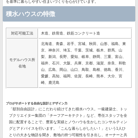
を基準に暮らしやすい住まいづくりを心がけています。
積水ハウスの特徴
対応可能工法
木造、鉄骨造、鉄筋コンクリート造
北海道、青森、岩手、宮城、秋田、山形、福島、東
京、神奈川、埼玉、千葉、茨城、栃木、群馬、山
梨、新潟、長野、愛知、岐阜、静岡、三重、富山、
モデルハウス所
福井、石川、大阪、兵庫、京都、滋賀、奈良、和歌
在地
山、広島、岡山、山口、鳥取、島根、徳島、香川、
愛媛、高知、福岡、佐賀、長崎、熊本、大分、宮
崎、鹿児島
プロがサポートする自由な設計とデザイン力
「邸別自由設計」
にこだわり続けてきた積水ハウス。一級建築士、トッ
プクリエイター集団の
「チーフアーキテクト」
など、専任スタッフを全
国に配置することで、豊富な実績とノウハウを生かしたコンサルティン
グとアドバイスを行います。「こんな暮らしがしたい！」という1人ひ
とりの大きな物語を聞き、敷地の持つ可能性を引き出し、オーナーと共