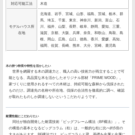
対応可能工法
木造
北海道、岩手、宮城、山形、福島、茨城、栃木、群
馬、埼玉、千葉、東京、神奈川、新潟、富山、石
モデルハウス所
川、福井、山梨、長野、岐阜、静岡、愛知、三重、
在地
滋賀、京都、大阪、兵庫、奈良、和歌山、鳥取、島
根、岡山、広島、山口、徳島、香川、愛媛、高知、
福岡、佐賀、長崎、熊本、大分、宮崎、鹿児島
木の持つ特長や特性を活かしたい
世界を網羅する木の調達力と、職人の高い技術力が両立することで可
能となる、高品質な木を活かしたオリジナル部材
「PRIME WOOD」。
家づくりに使用されるすべての木材は、持続可能な森林から伐採された
ものだけ。調達先の名称や所在地、伐採の合法性を徹底的に調べ、確認
が取れたものしか調達しないというこだわりようです。
耐震性能にこだわりたい
同社が独自開発した耐震技術
「ビッグフレーム構法（BF構法）」。
そ
の構造の基本となるビッグコラム（柱）は、一般的な柱に比べ約5倍の
太さがあります。BF構法では、ビッグコラムと梁、基礎を金属と金属に