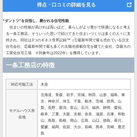
得点・口コミの詳細を見る
“ダントツ”を目指し、磨かれる住宅性能
住まいの性能が高ければ高いほど、暮らしがより豊かで快適になると考え
る一条工務店。そういった思いで続けてきた住まいづくりは多くの人々に支
持され、同社は
3つのギネス世界記録™（①最新年間で最も売れている注文
住宅会社、②最新年間で最も多くの太陽光搭載住宅を建てた会社、③最大の
工業化住宅工場 ※対象年は2022年）を獲得
しています。
一条工務店の特徴
対応可能工法
木造
北海道、青森、岩手、宮城、秋田、山形、福島、東
京、神奈川、埼玉、千葉、栃木、茨城、群馬、山
梨、長野、新潟、富山、石川、福井、静岡、愛知、
モデルハウス所
岐阜、三重、大阪、京都、奈良、滋賀、兵庫、和歌
在地
山、鳥取、島根、岡山、広島、山口、徳島、香川、
愛媛、福岡、佐賀、大分、長崎、熊本、宮崎、鹿児
島