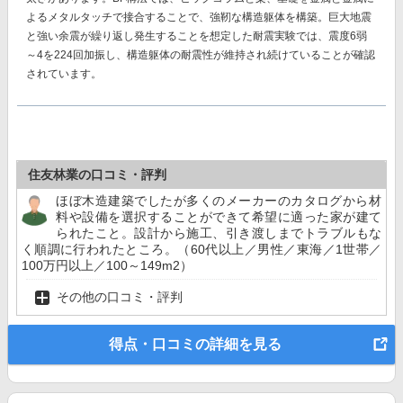
よるメタルタッチで接合することで、強靭な構造躯体を構築。巨大地震
と強い余震が繰り返し発生することを想定した耐震実験では、
震度6弱
～4を224回加振し、構造躯体の耐震性が維持
され続けていることが確認
されています。
住友林業の口コミ・評判
ほぼ木造建築でしたが多くのメーカーのカタログから材
料や設備を選択することができて希望に適った家が建て
られたこと。設計から施工、引き渡しまでトラブルもな
く順調に行われたところ。（60代以上／男性／東海／1世帯／
100万円以上／100～149m2）
その他の口コミ・評判
得点・口コミの詳細を見る