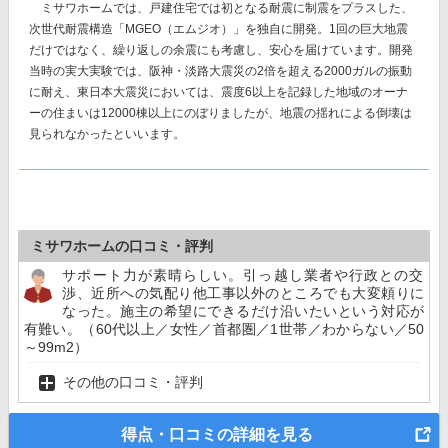
ミサワホームでは、戸建住宅では初となる耐震に制震をプラスした、
次世代耐震構造「MGEO（エムジオ）」を独自に開発。
1回の巨大地震
だけではなく、繰り返しの余震にも考慮し、安心を届けています。開発
当時の実大実験では、阪神・淡路大震災の2倍を超える2000ガルの振動
に耐え、東日本大震災においては、震度6以上を記録した地域のオーナ
ーの住まいは12000棟以上にのぼりましたが、地震の揺れによる倒壊は
見られなかったといいます。
ミサワホームの口コミ・評判
サポート力が素晴らしい。引っ越し業者や行政との交
渉、近所への気配り他工事以外のところでも大変頼りに
なった。施主の希望にできるだけ沿いたいという対応が
有難い。（60代以上／女性／首都圏／1世帯／わからない／50
～99m2）
その他の口コミ・評判
得点・口コミの詳細を見る