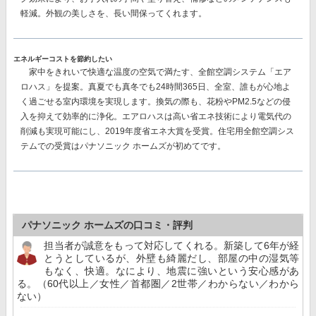
軽減。
外観の美しさを、長い間保ってくれます。
エネルギーコストを節約したい
家中をきれいで快適な温度の空気で満たす、
全館空調システム「エア
ロハス」
を提案。真夏でも真冬でも24時間365日、全室、誰もが心地よ
く過ごせる室内環境を実現します。換気の際も、花粉やPM2.5などの侵
入を抑えて効率的に浄化。エアロハスは高い省エネ技術により電気代の
削減も実現可能にし、
2019年度省エネ大賞を受賞。
住宅用全館空調シス
テムでの受賞はパナソニック ホームズが初めてです。
パナソニック ホームズの口コミ・評判
担当者が誠意をもって対応してくれる。新築して6年が経
とうとしているが、外壁も綺麗だし、部屋の中の湿気等
もなく、快適。なにより、地震に強いという安心感があ
る。（60代以上／女性／首都圏／2世帯／わからない／わから
ない）