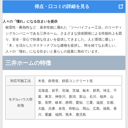
得点・口コミの詳細を見る
人々の「憧れ」になる住まいを提供
耐震性・断熱性など、基本性能に優れた
「ツーバイフォー工法」のリーディ
ングカンパニー
である三井ホーム。さまざまな技術開発による性能向上を図
り、安全・安心で快適な住まいを提供してきました。人と環境に優しい
「木」を活かしたサスティナブルな建物を提供し、時を経てなお美しい、
人々の「憧れ」になる住まいと暮らしの提案に努めています。
三井ホームの特徴
対応可能工法
木造、鉄骨造、鉄筋コンクリート造
北海道、岩手、宮城、茨城、栃木、群馬、埼玉、千
葉、東京、神奈川、新潟、富山、石川、福井、山
モデルハウス所
梨、長野、岐阜、静岡、愛知、三重、滋賀、京都、
在地
大阪、兵庫、奈良、和歌山、岡山、広島、徳島、香
川、愛媛、福岡、熊本、鹿児島