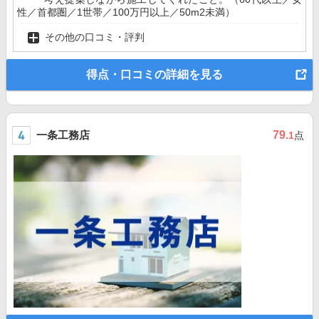
性／首都圏／1世帯／100万円以上／50m2未満）
その他の口コミ・評判
得点・口コミの詳細を見る
一条工務店
79
.1
点