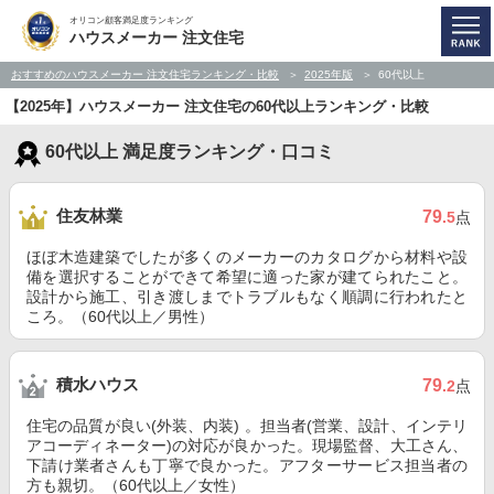
オリコン顧客満足度ランキング
ハウスメーカー 注文住宅
おすすめのハウスメーカー 注文住宅ランキング・比較
2025年版
60代以上
【2025年】ハウスメーカー 注文住宅の60代以上ランキング・比較
60代以上 満足度ランキング・口コミ
住友林業
79
.5
点
ほぼ木造建築でしたが多くのメーカーのカタログから材料や設
備を選択することができて希望に適った家が建てられたこと。
設計から施工、引き渡しまでトラブルもなく順調に行われたと
ころ。（60代以上／男性）
積水ハウス
79
.2
点
住宅の品質が良い(外装、内装) 。担当者(営業、設計、インテリ
アコーディネーター)の対応が良かった。現場監督、大工さん、
下請け業者さんも丁寧で良かった。アフターサービス担当者の
方も親切。（60代以上／女性）