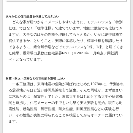
あらかじめ住宅品質を体感しておきたい
どんな家が建つかをイメージしやすいように、モデルハウスを「特別
仕様」ではなく「標準仕様」で建てています。性能は数値でも比較でき
ますが、大事なのはその性能を理解してもらえるか、いかに納得価格で
提供できるか、ということ。実際に体感したり、標準仕様を確認したり
できるように、総合展示場などでモデルハウスを1棟、1棟、と建ててき
た結果、
展示場出展数は住宅業界No.1
（※2021年11月時点／同社調
べ）となっています。
耐震・耐火・気密など住宅性能を重視したい
一条工務店は、東海地震の危険が叫ばれはじめた1978年に、予測され
る震源地からほど近い静岡県浜松市で誕生。そんな同社が、まず住まい
に求めたのは「耐震性」でした。東京大学をはじめとする大学や研究機
関と連携し、住宅メーカーの中でもいち早く実大実験を開始。現在も耐
震性能、断熱性能、気密性能、耐火性能、耐風圧性能などの実験を行
い、その性能が実際に得られることを検証してからオーナーに届けてい
ます。