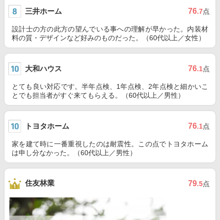
三井ホーム
76
.7
点
設計士の方の此方の望んでいる事への理解が早かった。内装材
料の質・デザインなど好みのものだった。（60代以上／女性）
大和ハウス
76
.1
点
とても良い対応です。半年点検、1年点検、2年点検と細かいこ
とでも担当者がすぐ来てもらえる。（60代以上／男性）
トヨタホーム
76
.1
点
家を建て時に一番重視したのは耐震性。この点でトヨタホーム
は申し分なかった。（60代以上／男性）
住友林業
79
.5
点