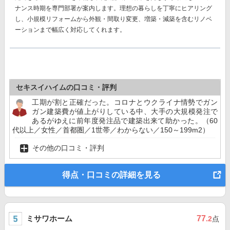
ナンス時期を専門部署が案内します。理想の暮らしを丁寧にヒアリング
し、小規模リフォームから外観・間取り変更、増築・減築を含むリノベ
ーションまで幅広く対応してくれます。
セキスイハイムの口コミ・評判
工期が割と正確だった。コロナとウクライナ情勢でガン
ガン建築費が値上がりしている中、大手の大規模発注で
あるがゆえに前年度発注品で建築出来て助かった。（60
代以上／女性／首都圏／1世帯／わからない／150～199m2）
その他の口コミ・評判
得点・口コミの詳細を見る
ミサワホーム
77
.2
点