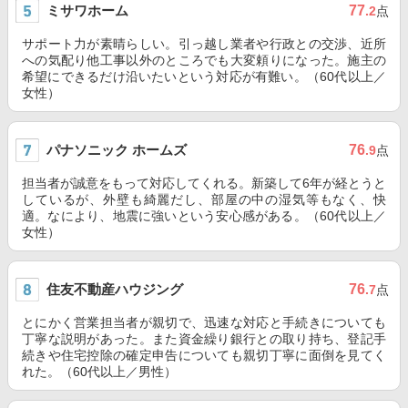
ミサワホーム
77
.2
点
サポート力が素晴らしい。引っ越し業者や行政との交渉、近所
への気配り他工事以外のところでも大変頼りになった。施主の
希望にできるだけ沿いたいという対応が有難い。（60代以上／
女性）
パナソニック ホームズ
76
.9
点
担当者が誠意をもって対応してくれる。新築して6年が経とうと
しているが、外壁も綺麗だし、部屋の中の湿気等もなく、快
適。なにより、地震に強いという安心感がある。（60代以上／
女性）
住友不動産ハウジング
76
.7
点
とにかく営業担当者が親切で、迅速な対応と手続きについても
丁寧な説明があった。また資金繰り銀行との取り持ち、登記手
続きや住宅控除の確定申告についても親切丁寧に面倒を見てく
れた。（60代以上／男性）