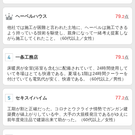
ヘーベルハウス
79
.2
点
他社では施工が困難と言われた土地に、ヘーベルは施工できる
よう持っている技術を駆使し、親身になって一緒考え提案しな
がら施工してくれたこと。（60代以上／女性）
一条工務店
79
.1
点
床暖房が全室(浴室も含む)に配備されていて、24時間使用して
いて冬場はとても快適である。夏場も1階は24時間クーラーを
付けていても電気代が安く、快適である。（60代以上／男性）
セキスイハイム
77
.2
点
工期が割と正確だった。コロナとウクライナ情勢でガンガン建
築費が値上がりしている中、大手の大規模発注であるがゆえに
前年度発注品で建築出来て助かった。（60代以上／女性）