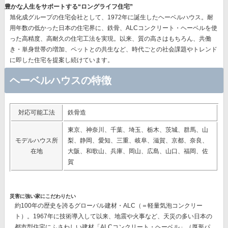
豊かな人生をサポートする“ロングライフ住宅”
旭化成グループの住宅会社として、1972年に誕生したヘーベルハウス。耐
用年数の低かった日本の住宅界に、鉄骨、ALCコンクリート・ヘーベルを使
った高精度、高耐久の住宅工法を実現。以来、質の高さはもちろん、共働
き・単身世帯の増加、ペットとの共生など、時代ごとの社会課題やトレンド
に即した住宅を提案し続けています。
ヘーベルハウスの特徴
対応可能工法
鉄骨造
東京、神奈川、千葉、埼玉、栃木、茨城、群馬、山
モデルハウス所
梨、静岡、愛知、三重、岐阜、滋賀、京都、奈良、
在地
大阪、和歌山、兵庫、岡山、広島、山口、福岡、佐
賀
災害に強い家にこだわりたい
約100年の歴史を誇るグローバル建材・ALC（＝軽量気泡コンクリー
ト）。1967年に技術導入して以来、地震や火事など、天災の多い日本の
都市型住宅にふさわしい建材
「ALCコンクリート・ヘーベル」（厚形パ