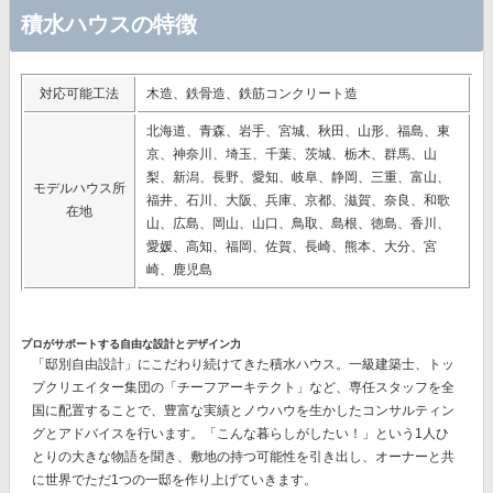
積水ハウスの特徴
対応可能工法
木造、鉄骨造、鉄筋コンクリート造
北海道、青森、岩手、宮城、秋田、山形、福島、東
京、神奈川、埼玉、千葉、茨城、栃木、群馬、山
梨、新潟、長野、愛知、岐阜、静岡、三重、富山、
モデルハウス所
福井、石川、大阪、兵庫、京都、滋賀、奈良、和歌
在地
山、広島、岡山、山口、鳥取、島根、徳島、香川、
愛媛、高知、福岡、佐賀、長崎、熊本、大分、宮
崎、鹿児島
プロがサポートする自由な設計とデザイン力
「邸別自由設計」
にこだわり続けてきた積水ハウス。一級建築士、トッ
プクリエイター集団の
「チーフアーキテクト」
など、専任スタッフを全
国に配置することで、豊富な実績とノウハウを生かしたコンサルティン
グとアドバイスを行います。「こんな暮らしがしたい！」という1人ひ
とりの大きな物語を聞き、敷地の持つ可能性を引き出し、オーナーと共
に世界でただ1つの一邸を作り上げていきます。