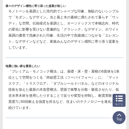
個々のデザイン感性に寄り添った提案が欲しい
モノトーンを基調とした現代的でシャープな印象、無駄のないシンプル
で「モダン」なデザイン。光と風と木の素材に満たされて暮らす「ウッ
ディ」な空間。伝統様式を基調とし、オーソドックスで本物志向、時代
の変化に影響を受けない普遍的な「クラシック」なデザイン。ホワイト
基調の優美で洗練された印象、生活の中で高揚感につながる「エレガン
ト」なデザインなどなど、
家族みんなのデザイン感性に寄り添う提案
を
しています。
地震に強い家を重視したい
「プレミアム・モノコック構法」
は、基礎・床・壁・屋根の6面体を1単
位として空間をつくる「枠組壁工法（ツーバイフォー）」に、「マット
スラブ」「トラスフロア」「ダブルシールドパネル」などのオリジナル
技術を加えた最新の木造壁構法。壁面で衝撃を分散・吸収させたり、低
含水率木材を使用したりすることで反りや変型を抑制し、耐震実験でも
震度7に60回耐える強度を誇る
など、住まいのテクノロジーを進化させ
もくじ
続けています。
Top