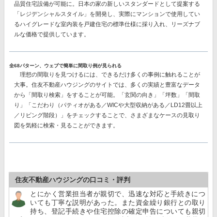
品質住宅設備
が可能に。日本の家の新しいスタンダードとして提案する
「レジデンシャルスタイル」を開発し、実際にマンションで使用してい
る
ハイグレードな室内装を戸建住宅の標準仕様に採り入れ、リーズナブ
ルな価格で提供
しています。
全68パターン、ウェブで簡単に間取り例が見られる
理想の間取りを見つけるには、できるだけ多くの事例に触れることが
大事。住友不動産ハウジングのサイトでは、多くの実績と豊富なデータ
から
「間取り検索」
をすることが可能。「玄関の向き」「坪数」「間取
り」「こだわり（パティオがある／WICや大型収納がある／LD12畳以上
／リビング階段）」をチェックすることで、さまざまなケースの見取り
図を気軽に検索・見ることができます。
住友不動産ハウジングの口コミ・評判
とにかく営業担当者が親切で、迅速な対応と手続きにつ
いても丁寧な説明があった。また資金繰り銀行との取り
持ち、登記手続きや住宅控除の確定申告についても親切