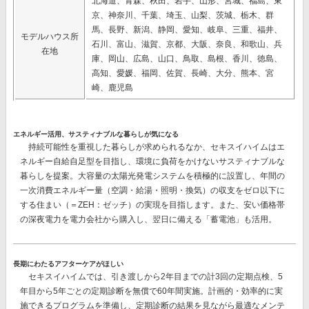
北海道、青森、秋田、岩手、山形、宮城、福島、東
京、神奈川、千葉、埼玉、山梨、茨城、栃木、群
馬、長野、新潟、静岡、愛知、岐阜、三重、福井、
モデルハウス所
石川、富山、滋賀、京都、大阪、奈良、和歌山、兵
在地
庫、岡山、広島、山口、鳥取、島根、香川、徳島、
高知、愛媛、福岡、佐賀、長崎、大分、熊本、宮
崎、鹿児島
エネルギー活用、サスティナブルな暮らしが気になる
持続可能性を重視した暮らしが求められるなか、セキスイハイムはエ
ネルギー自給自足型を目指し、環境に負荷をかけないサスティナブルな
暮らしを提案。大容量の太陽光発電システムを積極的に設置し、
年間の
一次消費エネルギー量（空調・給湯・照明・換気）の収支をゼロ以下に
する
住まい（＝ZEH：ゼッチ）の実現を目指します。また、安い価格帯
の深夜電力を電力会社から購入し、翌日に備える
「蓄電池」
も活用。
長期にわたるアフターケアがほしい
セキスイハイムでは、
引き渡しから2年目までの計3回
の定期点検、
5
年目から5年ごとの
定期診断を
無償で60年間
実施。計画的・効率的に実
施できるプログラムを準備し、定期診断の結果を見ながら最適なメンテ