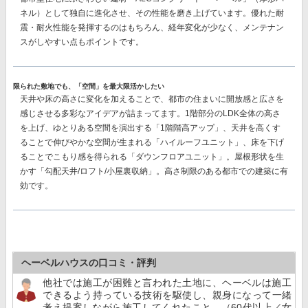
ネル）
として独自に進化させ、その性能を磨き上げています。優れた耐
震・耐火性能を発揮するのはもちろん、経年変化が少なく、メンテナン
スがしやすい点もポイントです。
限られた敷地でも、「空間」を最大限活かしたい
天井や床の高さに変化を加えることで、都市の住まいに開放感と広さを
感じさせる多彩なアイデアが詰まってます。1階部分のLDK全体の高さ
を上げ、ゆとりある空間を演出する「1階階高アップ」、天井を高くす
ることで伸びやかな空間が生まれる「ハイルーフユニット」、床を下げ
ることでこもり感を得られる「ダウンフロアユニット」。屋根形状を生
かす「勾配天井/ロフト/小屋裏収納」。高さ制限のある都市での建築に有
効です。
ヘーベルハウスの口コミ・評判
他社では施工が困難と言われた土地に、ヘーベルは施工
できるよう持っている技術を駆使し、親身になって一緒
考え提案しながら施工してくれたこと。（60代以上／女