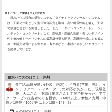
住まいづくりの実績を支える技術力
積水ハウス独自の構造システム
「ダイナミックフレーム・システム」
は、工業化住宅として型式適合認定を取得。高い耐震性能を備え、安全
で快適な住まいを実現しました。また、
「ダインコンクリート」「シェ
ルテック・コンクリート」
など、高強度・高耐久性能・美しいデザイン
性を兼ね備えたオリジナルの最高級外壁も開発。高断熱仕様による省エ
ネ、太陽光発電による創エネ、畜エネなど、家計にやさしいエコライフ
を提供しています。
積水ハウスの口コミ・評判
住宅の品質が良い(外装、内装) 。担当者(営業、設計、イ
ンテリアコーディネーター)の対応が良かった。現場監
督、大工さん、下請け業者さんも丁寧で良かった。アフ
ターサービス担当者の方も親切。（60代以上／女性／九州・沖
縄／1世帯／100万円以上／100～149m2）
その他の口コミ・評判