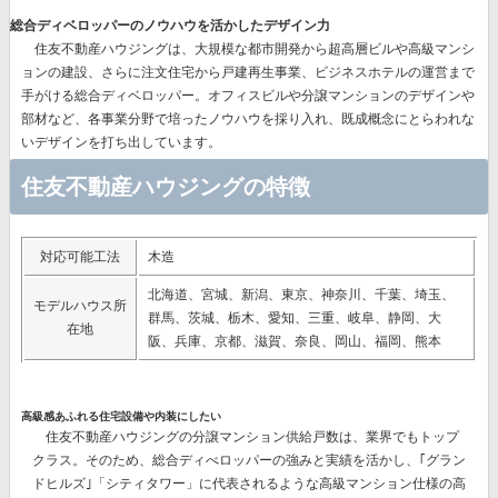
総合ディベロッパーのノウハウを活かしたデザイン力
住友不動産ハウジングは、
大規模な都市開発から超高層ビルや高級マンシ
ョンの建設、さらに注文住宅から戸建再生事業、ビジネスホテルの運営まで
手がける総合ディベロッパー。
オフィスビルや分譲マンションのデザインや
部材など、各事業分野で培ったノウハウを採り入れ、既成概念にとらわれな
いデザインを打ち出しています。
住友不動産ハウジングの特徴
対応可能工法
木造
北海道、宮城、新潟、東京、神奈川、千葉、埼玉、
モデルハウス所
群馬、茨城、栃木、愛知、三重、岐阜、静岡、大
在地
阪、兵庫、京都、滋賀、奈良、岡山、福岡、熊本
高級感あふれる住宅設備や内装にしたい
住友不動産ハウジングの分譲マンション供給戸数は、業界でもトップ
クラス。そのため、総合ディべロッパーの強みと実績を活かし、｢グラン
ドヒルズ｣「シティタワー」に代表されるような
高級マンション仕様の高