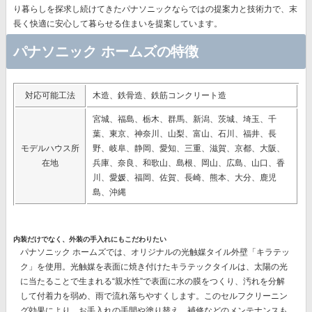
り暮らしを探求し続けてきたパナソニック
ならではの提案力と技術力で、末
長く快適に安心して暮らせる住まいを提案しています。
パナソニック ホームズの特徴
対応可能工法
木造、鉄骨造、鉄筋コンクリート造
宮城、福島、栃木、群馬、新潟、茨城、埼玉、千
葉、東京、神奈川、山梨、富山、石川、福井、長
モデルハウス所
野、岐阜、静岡、愛知、三重、滋賀、京都、大阪、
在地
兵庫、奈良、和歌山、島根、岡山、広島、山口、香
川、愛媛、福岡、佐賀、長崎、熊本、大分、鹿児
島、沖縄
内装だけでなく、外装の手入れにもこだわりたい
パナソニック ホームズでは、オリジナルの
光触媒タイル外壁「キラテッ
ク」
を使用。光触媒を表面に焼き付けたキラテックタイルは、太陽の光
に当たることで生まれる“親水性”で表面に水の膜をつくり、汚れを分解
して付着力を弱め、雨で流れ落ちやすくします。このセルフクリーニン
グ効果により、
お手入れの手間や塗り替え、補修などのメンテナンスも