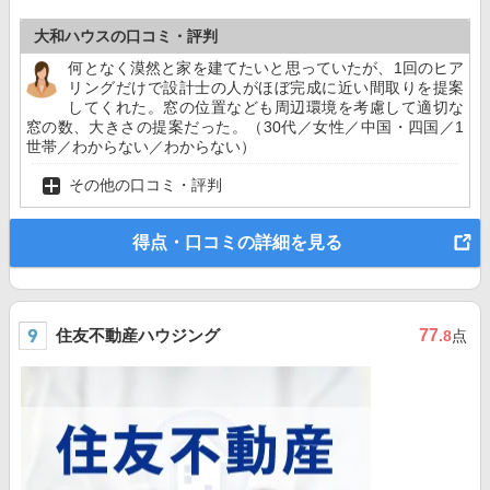
大和ハウスの口コミ・評判
何となく漠然と家を建てたいと思っていたが、1回のヒア
リングだけで設計士の人がほぼ完成に近い間取りを提案
してくれた。窓の位置なども周辺環境を考慮して適切な
窓の数、大きさの提案だった。（30代／女性／中国・四国／1
世帯／わからない／わからない）
その他の口コミ・評判
得点・口コミの詳細を見る
住友不動産ハウジング
77
.8
点