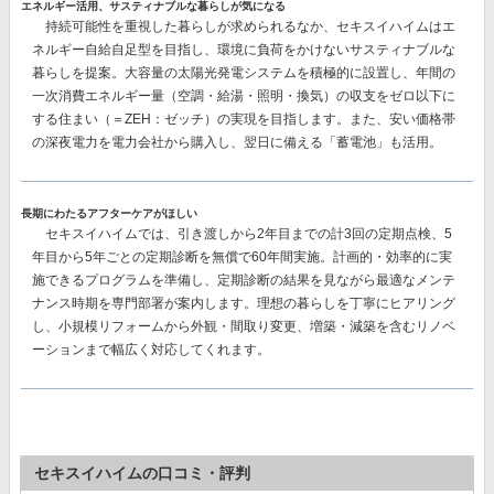
エネルギー活用、サスティナブルな暮らしが気になる
持続可能性を重視した暮らしが求められるなか、セキスイハイムはエ
ネルギー自給自足型を目指し、環境に負荷をかけないサスティナブルな
暮らしを提案。大容量の太陽光発電システムを積極的に設置し、
年間の
一次消費エネルギー量（空調・給湯・照明・換気）の収支をゼロ以下に
する
住まい（＝ZEH：ゼッチ）の実現を目指します。また、安い価格帯
の深夜電力を電力会社から購入し、翌日に備える
「蓄電池」
も活用。
長期にわたるアフターケアがほしい
セキスイハイムでは、
引き渡しから2年目までの計3回
の定期点検、
5
年目から5年ごとの
定期診断を
無償で60年間
実施。計画的・効率的に実
施できるプログラムを準備し、定期診断の結果を見ながら最適なメンテ
ナンス時期を専門部署が案内します。理想の暮らしを丁寧にヒアリング
し、小規模リフォームから外観・間取り変更、増築・減築を含むリノベ
ーションまで幅広く対応してくれます。
セキスイハイムの口コミ・評判