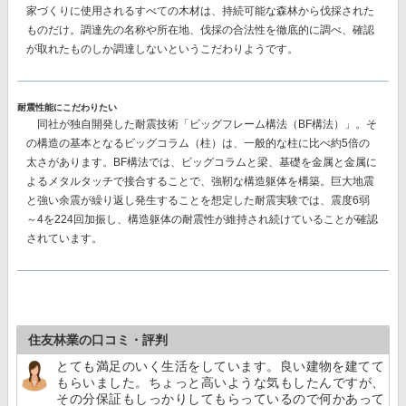
家づくりに使用されるすべての木材は、持続可能な森林から伐採された
ものだけ。調達先の名称や所在地、伐採の合法性を徹底的に調べ、確認
が取れたものしか調達しないというこだわりようです。
耐震性能にこだわりたい
同社が独自開発した耐震技術
「ビッグフレーム構法（BF構法）」。
そ
の構造の基本となるビッグコラム（柱）は、一般的な柱に比べ約5倍の
太さがあります。BF構法では、ビッグコラムと梁、基礎を金属と金属に
よるメタルタッチで接合することで、強靭な構造躯体を構築。巨大地震
と強い余震が繰り返し発生することを想定した耐震実験では、
震度6弱
～4を224回加振し、構造躯体の耐震性が維持
され続けていることが確認
されています。
住友林業の口コミ・評判
とても満足のいく生活をしています。良い建物を建てて
もらいました。ちょっと高いような気もしたんですが、
その分保証もしっかりしてもらっているので何かあって