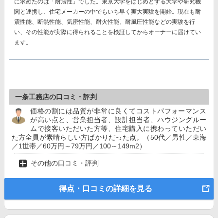
に求めたのは「耐震性」でした。東京大学をはじめとする大学や研究機
関と連携し、住宅メーカーの中でもいち早く実大実験を開始。現在も耐
震性能、断熱性能、気密性能、耐火性能、耐風圧性能などの実験を行
い、その性能が実際に得られることを検証してからオーナーに届けてい
ます。
一条工務店の口コミ・評判
価格の割には品質が非常に良くてコストパフォーマンス
が高い点と、営業担当者、設計担当者、ハウジングルー
ムで接客いただいた方等、住宅購入に携わっていただい
た方全員が素晴らしい方ばかりだった点。（50代／男性／東海
／1世帯／60万円～79万円／100～149m2）
その他の口コミ・評判
得点・口コミの詳細を見る