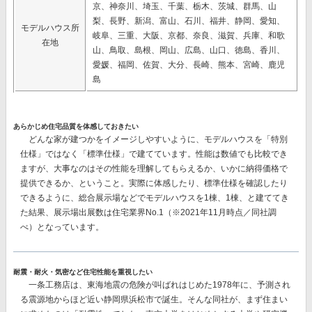
京、神奈川、埼玉、千葉、栃木、茨城、群馬、山
梨、長野、新潟、富山、石川、福井、静岡、愛知、
モデルハウス所
岐阜、三重、大阪、京都、奈良、滋賀、兵庫、和歌
在地
山、鳥取、島根、岡山、広島、山口、徳島、香川、
愛媛、福岡、佐賀、大分、長崎、熊本、宮崎、鹿児
島
あらかじめ住宅品質を体感しておきたい
どんな家が建つかをイメージしやすいように、モデルハウスを「特別
仕様」ではなく「標準仕様」で建てています。性能は数値でも比較でき
ますが、大事なのはその性能を理解してもらえるか、いかに納得価格で
提供できるか、ということ。実際に体感したり、標準仕様を確認したり
できるように、総合展示場などでモデルハウスを1棟、1棟、と建ててき
た結果、
展示場出展数は住宅業界No.1
（※2021年11月時点／同社調
べ）となっています。
耐震・耐火・気密など住宅性能を重視したい
一条工務店は、東海地震の危険が叫ばれはじめた1978年に、予測され
る震源地からほど近い静岡県浜松市で誕生。そんな同社が、まず住まい