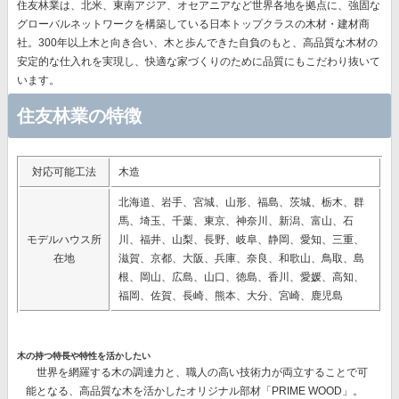
住友林業は、北米、東南アジア、オセアニアなど世界各地を拠点に、強固な
グローバルネットワークを構築している日本トップクラスの木材・建材商
社。300年以上木と向き合い、木と歩んできた自負のもと、高品質な木材の
安定的な仕入れを実現し、快適な家づくりのために品質にもこだわり抜いて
います。
住友林業の特徴
対応可能工法
木造
北海道、岩手、宮城、山形、福島、茨城、栃木、群
馬、埼玉、千葉、東京、神奈川、新潟、富山、石
モデルハウス所
川、福井、山梨、長野、岐阜、静岡、愛知、三重、
在地
滋賀、京都、大阪、兵庫、奈良、和歌山、鳥取、島
根、岡山、広島、山口、徳島、香川、愛媛、高知、
福岡、佐賀、長崎、熊本、大分、宮崎、鹿児島
木の持つ特長や特性を活かしたい
世界を網羅する木の調達力と、職人の高い技術力が両立することで可
能となる、高品質な木を活かしたオリジナル部材
「PRIME WOOD」。