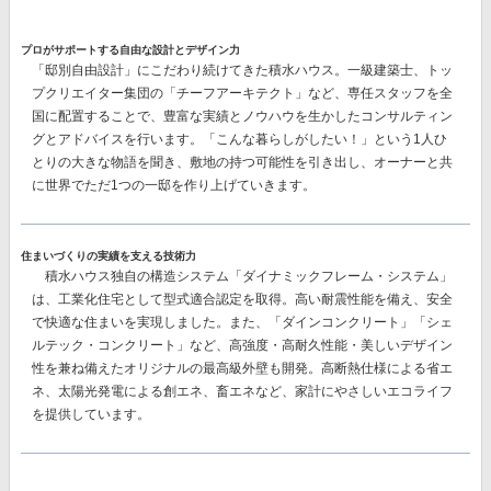
プロがサポートする自由な設計とデザイン力
「邸別自由設計」
にこだわり続けてきた積水ハウス。一級建築士、トッ
プクリエイター集団の
「チーフアーキテクト」
など、専任スタッフを全
国に配置することで、豊富な実績とノウハウを生かしたコンサルティン
グとアドバイスを行います。「こんな暮らしがしたい！」という1人ひ
とりの大きな物語を聞き、敷地の持つ可能性を引き出し、オーナーと共
に世界でただ1つの一邸を作り上げていきます。
住まいづくりの実績を支える技術力
積水ハウス独自の構造システム
「ダイナミックフレーム・システム」
は、工業化住宅として型式適合認定を取得。高い耐震性能を備え、安全
で快適な住まいを実現しました。また、
「ダインコンクリート」「シェ
ルテック・コンクリート」
など、高強度・高耐久性能・美しいデザイン
性を兼ね備えたオリジナルの最高級外壁も開発。高断熱仕様による省エ
ネ、太陽光発電による創エネ、畜エネなど、家計にやさしいエコライフ
を提供しています。