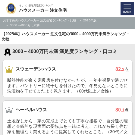
オリコン顧客満足度ランキング
ハウスメーカー 注文住宅
おすすめのハウスメーカー 注文住宅ランキング・比較
2025年版
3000～4000万円未満
【2025年】ハウスメーカー 注文住宅の3000～4000万円未満ランキング・
比較
3000～4000万円未満 満足度ランキング・口コミ
スウェーデンハウス
82
.2
点
断熱性能が良く床暖房を付けなかったが、一年中裸足で過ごせ
ます。パントリーに物干しを付けたので、冬見えないところに
洗濯物を干せてまたよく乾きます。（60代以上／女性）
ヘーベルハウス
80
.1
点
土地探しから、家の完成までとても丁寧な接客で、自分達の理
想と金銭的な現実面の妥協点を一緒に考え、これから長く住む
家を無理なく買えるように提案してくれたところ。（30代／女