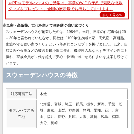
≪PR≫モデルハウスのご見学は、事前のＷＥＢ予約で素敵な北欧
グッズをプレゼント。全国の展示場でお待ちしております。
詳しく見る≫
高気密・高断熱、世代を超えて住み継ぐ強い家づくり
スウェーデンハウスが創業したのは、1984年。当時、日本の住宅寿命は25
～30年と言われていたなか、同社は
「100年住み継ぐ家、高気密・高断熱、
家族を守る強い家づくり」
という革新的コンセプトを掲げました。以来、自
然災害や火事などの被害を最小限に抑え、機能性のみならずデザイン性にも
優れ、
家族全員が世代を超えて安心・快適に過ごせる住まいを提案
し続けて
います。
スウェーデンハウスの特徴
対応可能工法
木造
北海道、宮城、埼玉、群馬、栃木、新潟、千葉、茨
モデルハウス所
城、東京、山梨、神奈川、静岡、愛知、石川、富
在地
山、福井、長野、兵庫、大阪、滋賀、広島、福岡、
大分、長崎