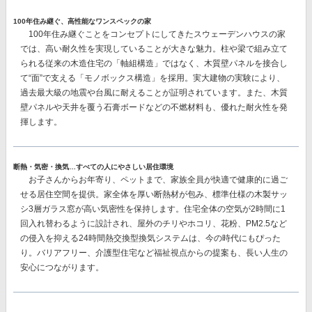
100年住み継ぐ、高性能なワンスペックの家
100年住み継ぐことをコンセプトにしてきたスウェーデンハウスの家
では、
高い耐久性を実現
していることが大きな魅力。柱や梁で組み立て
られる従来の木造住宅の「軸組構造」ではなく、
木質壁パネルを接合し
て“面”で支える「モノボックス構造」を採用。
実大建物の実験により、
過去最大級の地震や台風に耐えることが証明されています。また、木質
壁パネルや天井を覆う石膏ボードなどの不燃材料も、優れた耐火性を発
揮します。
断熱・気密・換気…すべての人にやさしい居住環境
お子さんからお年寄り、ペットまで、家族全員が快適で健康的に過ご
せる居住空間を提供。家全体を厚い断熱材が包み、
標準仕様の木製サッ
シ3層ガラス窓が高い気密性を保持
します。住宅全体の空気が2時間に1
回入れ替わるように設計され、屋外のチリやホコリ、花粉、PM2.5など
の侵入を抑える
24時間熱交換型換気システム
は、今の時代にもぴった
り。バリアフリー、介護型住宅など福祉視点からの提案も、長い人生の
安心につながります。