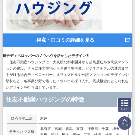
得点・口コミの詳細を見る
総合ディベロッパーのノウハウを活かしたデザイン力
住友不動産ハウジングは、
大規模な都市開発から超高層ビルや高級マンシ
ョンの建設、さらに注文住宅から戸建再生事業、ビジネスホテルの運営まで
手がける総合ディベロッパー。
オフィスビルや分譲マンションのデザインや
部材など、各事業分野で培ったノウハウを採り入れ、既成概念にとらわれな
いデザインを打ち出しています。
住友不動産ハウジングの特徴
もくじ
対応可能工法
木造
Top
北海道、宮城、新潟、東京、神奈川、千葉、埼玉、
モデルハウス所