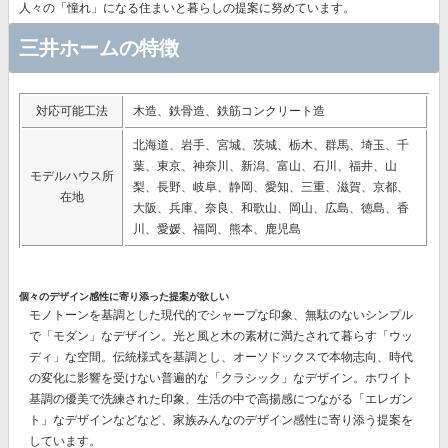
人々の「憧れ」になる住まいと暮らしの提案に努めています。
三井ホームの特徴
対応可能工法
木造、鉄骨造、鉄筋コンクリート造
北海道、岩手、宮城、茨城、栃木、群馬、埼玉、千
葉、東京、神奈川、新潟、富山、石川、福井、山
モデルハウス所
梨、長野、岐阜、静岡、愛知、三重、滋賀、京都、
在地
大阪、兵庫、奈良、和歌山、岡山、広島、徳島、香
川、愛媛、福岡、熊本、鹿児島
個々のデザイン感性に寄り添った提案が欲しい
モノトーンを基調とした現代的でシャープな印象、無駄のないシンプル
で「モダン」なデザイン。光と風と木の素材に満たされて暮らす「ウッ
ディ」な空間。伝統様式を基調とし、オーソドックスで本物志向、時代
の変化に影響を受けない普遍的な「クラシック」なデザイン。ホワイト
基調の優美で洗練された印象、生活の中で高揚感につながる「エレガン
ト」なデザインなどなど、
家族みんなのデザイン感性に寄り添う提案
を
しています。