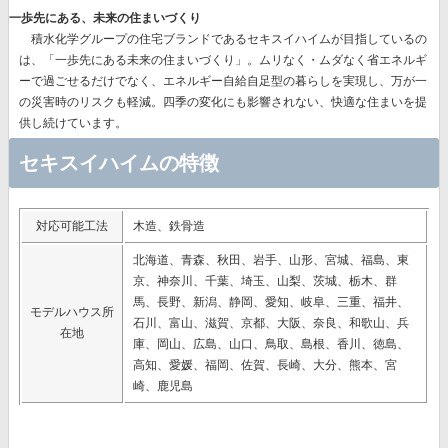
一歩先にある、未来の住まいづくり
積水化学グループの住宅ブランドであるセキスイハイムが目指しているの
は、
「一歩先にある未来の住まいづくり」。
ムリなく・ムダなく省エネルギ
ーで過ごせるだけでなく、エネルギー自給自足型の暮らしを実現し、万が一
の災害時のリスクも軽減。四季の変化にも影響されない、快適な住まいを提
供し続けています。
セキスイハイムの特徴
対応可能工法
木造、鉄骨造
北海道、青森、秋田、岩手、山形、宮城、福島、東
京、神奈川、千葉、埼玉、山梨、茨城、栃木、群
馬、長野、新潟、静岡、愛知、岐阜、三重、福井、
モデルハウス所
石川、富山、滋賀、京都、大阪、奈良、和歌山、兵
在地
庫、岡山、広島、山口、鳥取、島根、香川、徳島、
高知、愛媛、福岡、佐賀、長崎、大分、熊本、宮
崎、鹿児島