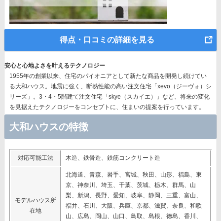
得点・口コミの詳細を見る
安心と心地よさを叶えるテクノロジー
1955年の創業以来、
住宅のパイオニア
として新たな商品を開発し続けてい
る大和ハウス。地震に強く、断熱性能の高い注文住宅「xevo（ジーヴォ）シ
リーズ」。3・4・5階建て注文住宅「skye（スカイエ）」など、
将来の変化
を見据えたテクノロジー
をコンセプトに、住まいの提案を行っています。
大和ハウスの特徴
対応可能工法
木造、鉄骨造、鉄筋コンクリート造
北海道、青森、岩手、宮城、秋田、山形、福島、東
京、神奈川、埼玉、千葉、茨城、栃木、群馬、山
梨、新潟、長野、愛知、岐阜、静岡、三重、富山、
モデルハウス所
福井、石川、大阪、兵庫、京都、滋賀、奈良、和歌
在地
山、広島、岡山、山口、鳥取、島根、徳島、香川、