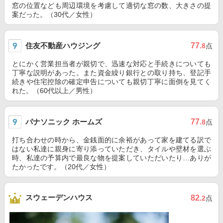
窓の位置なども周辺環境を考慮して適切な窓の数、大きさの提
案だった。（30代／女性）
住友不動産ハウジング
77
.8
点
とにかく営業担当者が親切で、迅速な対応と手続きについても
丁寧な説明があった。また資金繰り銀行との取り持ち、登記手
続きや住宅控除の確定申告についても親切丁寧に面倒を見てく
れた。（60代以上／男性）
パナソニック ホームズ
77
.8
点
打ち合わせの時から、金銭面的に余裕があって家を建てる訳で
はない私達に親身に寄り添っていただき、タイルや壁材を選ぶ
時、私達の予算内で最良な物を提案していただいたり…ありが
たかったです。（20代／女性）
スウェーデンハウス
82
.2
点