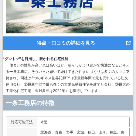
得点・口コミの詳細を見る
“ダントツ”を目指し、磨かれる住宅性能
住まいの性能が高ければ高いほど、暮らしがより豊かで快適になると考え
る一条工務店。そういった思いで続けてきた住まいづくりは多くの人々に支
持され、同社は
3つのギネス世界記録™（①最新年間で最も売れている注文
住宅会社、②最新年間で最も多くの太陽光搭載住宅を建てた会社、③最大の
工業化住宅工場 ※対象年は2022年）を獲得
しています。
一条工務店の特徴
対応可能工法
木造
北海道、青森、岩手、宮城、秋田、山形、福島、東