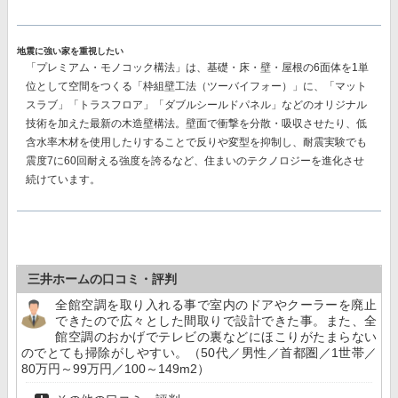
地震に強い家を重視したい
「プレミアム・モノコック構法」
は、基礎・床・壁・屋根の6面体を1単
位として空間をつくる「枠組壁工法（ツーバイフォー）」に、「マット
スラブ」「トラスフロア」「ダブルシールドパネル」などのオリジナル
技術を加えた最新の木造壁構法。壁面で衝撃を分散・吸収させたり、低
含水率木材を使用したりすることで反りや変型を抑制し、耐震実験でも
震度7に60回耐える強度を誇る
など、住まいのテクノロジーを進化させ
続けています。
三井ホームの口コミ・評判
全館空調を取り入れる事で室内のドアやクーラーを廃止
できたので広々とした間取りで設計できた事。また、全
館空調のおかげでテレビの裏などにほこりがたまらない
のでとても掃除がしやすい。（50代／男性／首都圏／1世帯／
80万円～99万円／100～149m2）