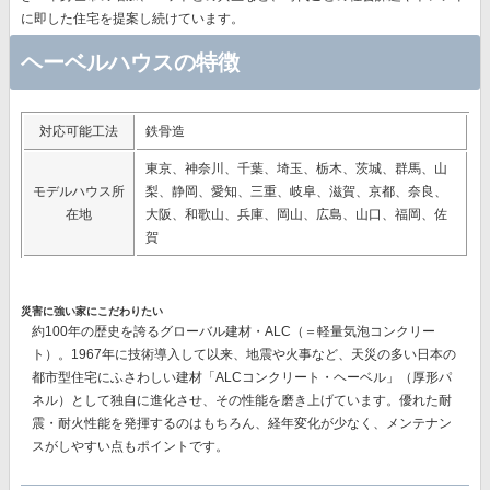
に即した住宅を提案し続けています。
ヘーベルハウスの特徴
対応可能工法
鉄骨造
東京、神奈川、千葉、埼玉、栃木、茨城、群馬、山
モデルハウス所
梨、静岡、愛知、三重、岐阜、滋賀、京都、奈良、
在地
大阪、和歌山、兵庫、岡山、広島、山口、福岡、佐
賀
災害に強い家にこだわりたい
約100年の歴史を誇るグローバル建材・ALC（＝軽量気泡コンクリー
ト）。1967年に技術導入して以来、地震や火事など、天災の多い日本の
都市型住宅にふさわしい建材
「ALCコンクリート・ヘーベル」（厚形パ
ネル）
として独自に進化させ、その性能を磨き上げています。優れた耐
震・耐火性能を発揮するのはもちろん、経年変化が少なく、メンテナン
スがしやすい点もポイントです。