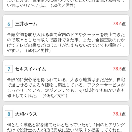
だいた方等、住宅購入に携わっていただいた方全員が素晴らし
い方ばかりだった点。（50代／男性）
三井ホーム
78
.6
点
全館空調を取り入れる事で室内のドアやクーラーを廃止できた
ので広々とした間取りで設計できた事。また、全館空調のおか
げでテレビの裏などにほこりがたまらないのでとても掃除がし
やすい。（50代／男性）
セキスイハイム
78
.5
点
全般的に安心感を得られている。大きな地震はまだだが、自宅
で過ごせるであろう建物に満足している。アフターサービスが
しっかりしている。定期メンテでも、それ以外でも細かい点も
修正してくれた。（40代／女性）
大和ハウス
78
.1
点
何となく漠然と家を建てたいと思っていたが、1回のヒアリング
だけで設計士の人がほぼ完成に近い間取りを提案してくれた。