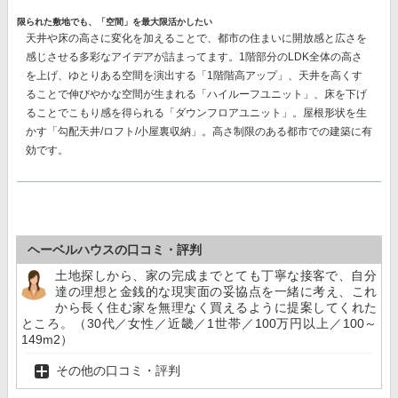
限られた敷地でも、「空間」を最大限活かしたい
天井や床の高さに変化を加えることで、都市の住まいに開放感と広さを
感じさせる多彩なアイデアが詰まってます。1階部分のLDK全体の高さ
を上げ、ゆとりある空間を演出する「1階階高アップ」、天井を高くす
ることで伸びやかな空間が生まれる「ハイルーフユニット」、床を下げ
ることでこもり感を得られる「ダウンフロアユニット」。屋根形状を生
かす「勾配天井/ロフト/小屋裏収納」。高さ制限のある都市での建築に有
効です。
ヘーベルハウスの口コミ・評判
土地探しから、家の完成までとても丁寧な接客で、自分
達の理想と金銭的な現実面の妥協点を一緒に考え、これ
から長く住む家を無理なく買えるように提案してくれた
ところ。（30代／女性／近畿／1世帯／100万円以上／100～
149m2）
その他の口コミ・評判