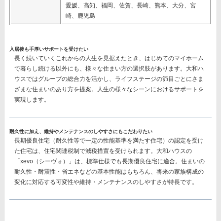
愛媛、高知、福岡、佐賀、長崎、熊本、大分、宮
崎、鹿児島
入居後も手厚いサポートを受けたい
長く続いていくこれからの人生を見据えたとき、はじめてのマイホーム
で暮らし続ける以外にも、様々な住まい方の選択肢があります。大和ハ
ウスではグループの総合力を活かし、ライフステージの節目ごとにさま
ざまな住まいのあり方を提案。人生の様々なシーンにおけるサポートを
実現します。
耐久性に加え、維持やメンテナンスのしやすさにもこだわりたい
長期優良住宅（耐久性等で一定の性能基準を満たす住宅）の認定を受け
た住宅は、住宅関連税制で減税措置を受けられます。大和ハウスの
「xevo（シーヴォ）」は、標準仕様でも長期優良住宅に適合。住まいの
耐久性・耐震性・省エネなどの基本性能はもちろん、将来の家族構成の
変化に対応する可変性や維持・メンテナンスのしやすさが特長です。