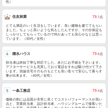
性）
住友林業
79
.7
点
とても満足のいく生活をしています。良い建物を建ててもらい
ました。ちょっと高いような気もしたんですが、その分保証も
しっかりしてもらっているので何かあっても安心かなとは思っ
ています。（30代／女性）
積水ハウス
79
.6
点
担当者は終始丁寧な対応でした。未だにお手紙を下さいます。
アフターサービスも充実しており電話をすれば駆け付けて下さ
います。勿論住宅そのものもとても良い造りで安心して暮らす
事が出来ます。（40代／女性）
一条工務店
79
.4
点
価格の割には品質が非常に良くてコストパフォーマンスが高い
点と、営業担当者、設計担当者、ハウジングルームで接客いた