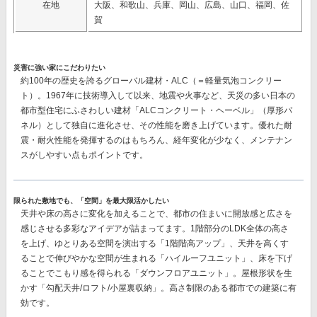
在地
大阪、和歌山、兵庫、岡山、広島、山口、福岡、佐
賀
災害に強い家にこだわりたい
約100年の歴史を誇るグローバル建材・ALC（＝軽量気泡コンクリー
ト）。1967年に技術導入して以来、地震や火事など、天災の多い日本の
都市型住宅にふさわしい建材
「ALCコンクリート・ヘーベル」（厚形パ
ネル）
として独自に進化させ、その性能を磨き上げています。優れた耐
震・耐火性能を発揮するのはもちろん、経年変化が少なく、メンテナン
スがしやすい点もポイントです。
限られた敷地でも、「空間」を最大限活かしたい
天井や床の高さに変化を加えることで、都市の住まいに開放感と広さを
感じさせる多彩なアイデアが詰まってます。1階部分のLDK全体の高さ
を上げ、ゆとりある空間を演出する「1階階高アップ」、天井を高くす
ることで伸びやかな空間が生まれる「ハイルーフユニット」、床を下げ
ることでこもり感を得られる「ダウンフロアユニット」。屋根形状を生
かす「勾配天井/ロフト/小屋裏収納」。高さ制限のある都市での建築に有
効です。