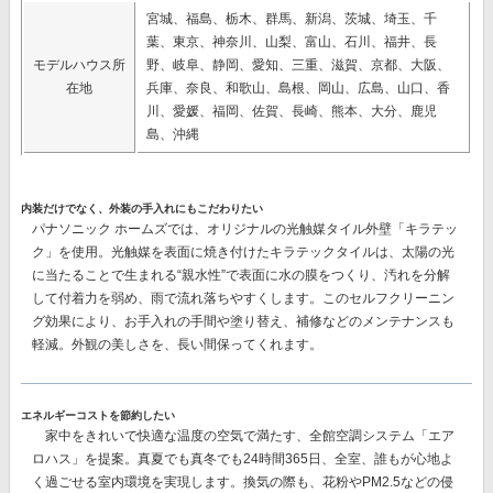
宮城、福島、栃木、群馬、新潟、茨城、埼玉、千
葉、東京、神奈川、山梨、富山、石川、福井、長
モデルハウス所
野、岐阜、静岡、愛知、三重、滋賀、京都、大阪、
在地
兵庫、奈良、和歌山、島根、岡山、広島、山口、香
川、愛媛、福岡、佐賀、長崎、熊本、大分、鹿児
島、沖縄
内装だけでなく、外装の手入れにもこだわりたい
パナソニック ホームズでは、オリジナルの
光触媒タイル外壁「キラテッ
ク」
を使用。光触媒を表面に焼き付けたキラテックタイルは、太陽の光
に当たることで生まれる“親水性”で表面に水の膜をつくり、汚れを分解
して付着力を弱め、雨で流れ落ちやすくします。このセルフクリーニン
グ効果により、
お手入れの手間や塗り替え、補修などのメンテナンスも
軽減。
外観の美しさを、長い間保ってくれます。
エネルギーコストを節約したい
家中をきれいで快適な温度の空気で満たす、
全館空調システム「エア
ロハス」
を提案。真夏でも真冬でも24時間365日、全室、誰もが心地よ
く過ごせる室内環境を実現します。換気の際も、花粉やPM2.5などの侵