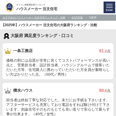
オリコン顧客満足度ランキング
ハウスメーカー 注文住宅
おすすめのハウスメーカー 注文住宅ランキング・比較
2025年版
大阪府
【2025年】ハウスメーカー 注文住宅の大阪府ランキング・比較
大阪府 満足度ランキング・口コミ
一条工務店
81
.2
点
価格の割には品質が非常に良くてコストパフォーマンスが高い
点と、営業担当者、設計担当者、ハウジングルームで接客いた
だいた方等、住宅購入に携わっていただいた方全員が素晴らし
い方ばかりだった点。（50代／男性）
積水ハウス
80
.0
点
担当者は終始丁寧な対応でした。未だにお手紙を下さいます。
アフターサービスも充実しており電話をすれば駆け付けて下さ
います。勿論住宅そのものもとても良い造りで安心して暮らす
事が出来ます。（40代／女性）