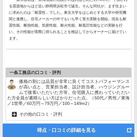
る震源地からほど近い静岡県浜松市で誕生。そんな同社が、まず住まい
に求めたのは「耐震性」でした。東京大学をはじめとする大学や研究機
関と連携し、住宅メーカーの中でもいち早く実大実験を開始。現在も耐
震性能、断熱性能、気密性能、耐火性能、耐風圧性能などの実験を行
い、その性能が実際に得られることを検証してからオーナーに届けてい
ます。
一条工務店の口コミ・評判
価格の割には品質が非常に良くてコストパフォーマンス
が高い点と、営業担当者、設計担当者、ハウジングルー
ムで接客いただいた方等、住宅購入に携わっていただい
た方全員が素晴らしい方ばかりだった点。（50代／男性／東海
／1世帯／60万円～79万円／100～149m2）
その他の口コミ・評判
得点・口コミの詳細を見る