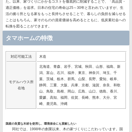
た。以来、
家づくりにかかるコストを徹底的に削減することで、「高品質・
適正価格」を追求。
日本の住宅の寿命は25～30年と言われていますが、生
活の拠り所となる家をもっと長持ちさせることで、暮らしの負担を減らせる
ことはもちろん、家そのものの資産価値を高めるとともに、低炭素社会への
転換を図ることができます。
タマホームの特徴
対応可能工法
木造
北海道、青森、岩手、宮城、秋田、山形、福島、新
潟、富山、石川、福井、東京、神奈川、埼玉、千
葉、茨城、栃木、群馬、山梨、長野、愛知、岐阜、
モデルハウス所
静岡、三重、大阪、兵庫、京都、滋賀、奈良、和歌
在地
山、鳥取、島根、岡山、広島、山口、徳島、香川、
愛媛、高知、福岡、佐賀、長崎、熊本、大分、宮
崎、鹿児島、沖縄
国産の良質な木材を使用し、環境保全にも貢献したい
同社では、1998年の創業以来、木の家づくりにこだわっています。国