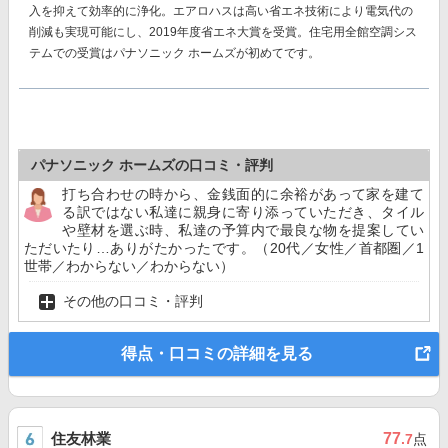
入を抑えて効率的に浄化。エアロハスは高い省エネ技術により電気代の
削減も実現可能にし、
2019年度省エネ大賞を受賞。
住宅用全館空調シス
テムでの受賞はパナソニック ホームズが初めてです。
パナソニック ホームズの口コミ・評判
打ち合わせの時から、金銭面的に余裕があって家を建て
る訳ではない私達に親身に寄り添っていただき、タイル
や壁材を選ぶ時、私達の予算内で最良な物を提案してい
ただいたり…ありがたかったです。（20代／女性／首都圏／1
世帯／わからない／わからない）
その他の口コミ・評判
得点・口コミの詳細を見る
住友林業
77
.7
点