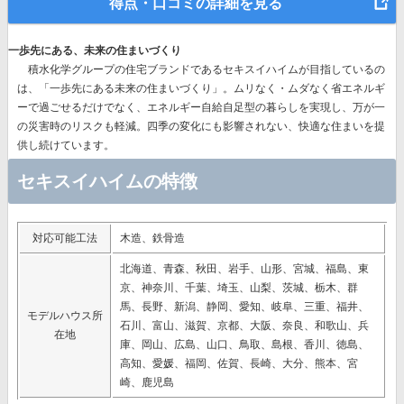
得点・口コミの詳細を見る
一歩先にある、未来の住まいづくり
積水化学グループの住宅ブランドであるセキスイハイムが目指しているの
は、
「一歩先にある未来の住まいづくり」。
ムリなく・ムダなく省エネルギ
ーで過ごせるだけでなく、エネルギー自給自足型の暮らしを実現し、万が一
の災害時のリスクも軽減。四季の変化にも影響されない、快適な住まいを提
供し続けています。
セキスイハイムの特徴
対応可能工法
木造、鉄骨造
北海道、青森、秋田、岩手、山形、宮城、福島、東
京、神奈川、千葉、埼玉、山梨、茨城、栃木、群
馬、長野、新潟、静岡、愛知、岐阜、三重、福井、
モデルハウス所
石川、富山、滋賀、京都、大阪、奈良、和歌山、兵
在地
庫、岡山、広島、山口、鳥取、島根、香川、徳島、
高知、愛媛、福岡、佐賀、長崎、大分、熊本、宮
崎、鹿児島