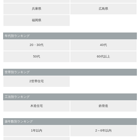
兵庫県
広島県
福岡県
年代別ランキング
20・30代
40代
50代
60代以上
世帯別ランキング
2世帯住宅
工法別ランキング
木造住宅
鉄骨造
築年数別ランキング
1年以内
2～6年以内