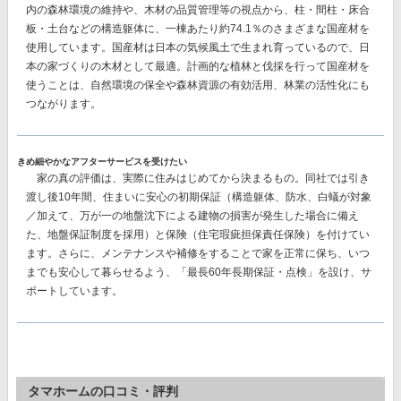
内の森林環境の維持や、木材の品質管理等の視点から、柱・間柱・床合
板・土台などの構造躯体に、一棟あたり約74.1％のさまざまな国産材を
使用しています。国産材は日本の気候風土で生まれ育っているので、日
本の家づくりの木材として最適。
計画的な植林と伐採を行って国産材を
使うことは、自然環境の保全や森林資源の有効活用、林業の活性化
にも
つながります。
きめ細やかなアフターサービスを受けたい
家の真の評価は、実際に住みはじめてから決まるもの。同社では
引き
渡し後10年間、住まいに安心の初期保証（構造躯体、防水、白蟻が対象
／加えて、万が一の地盤沈下による建物の損害が発生した場合に備え
た、地盤保証制度を採用）と保険（住宅瑕疵担保責任保険）
を付けてい
ます。さらに、メンテナンスや補修をすることで家を正常に保ち、いつ
までも安心して暮らせるよう、「最長60年長期保証・点検」を設け、サ
ポートしています。
タマホームの口コミ・評判