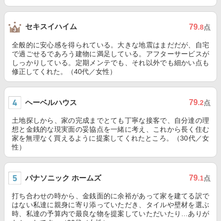
セキスイハイム
79
.8
点
全般的に安心感を得られている。大きな地震はまだだが、自宅
で過ごせるであろう建物に満足している。アフターサービスが
しっかりしている。定期メンテでも、それ以外でも細かい点も
修正してくれた。（40代／女性）
ヘーベルハウス
79
.2
点
土地探しから、家の完成までとても丁寧な接客で、自分達の理
想と金銭的な現実面の妥協点を一緒に考え、これから長く住む
家を無理なく買えるように提案してくれたところ。（30代／女
性）
パナソニック ホームズ
79
.1
点
打ち合わせの時から、金銭面的に余裕があって家を建てる訳で
はない私達に親身に寄り添っていただき、タイルや壁材を選ぶ
時、私達の予算内で最良な物を提案していただいたり…ありが