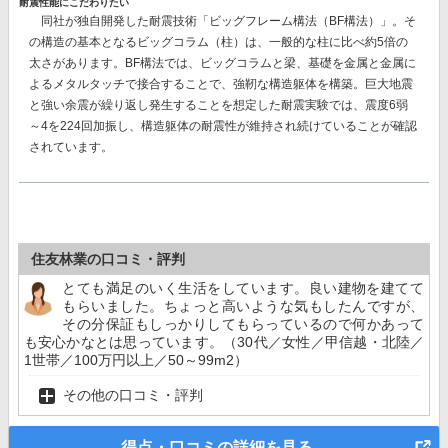
耐震性能にこだわりたい
同社が独自開発した耐震技術
「ビッグフレーム構法（BF構法）」。
そ
の構造の基本となるビッグコラム（柱）は、一般的な柱に比べ約5倍の
太さがあります。BF構法では、ビッグコラムと梁、基礎を金属と金属に
よるメタルタッチで接合することで、強靭な構造躯体を構築。巨大地震
と強い余震が繰り返し発生することを想定した耐震実験では、
震度6弱
～4を224回加振し、構造躯体の耐震性が維持
され続けていることが確認
されています。
住友林業の口コミ・評判
とても満足のいく生活をしています。良い建物を建てて
もらいました。ちょっと高いような気もしたんですが、
その分保証もしっかりしてもらっているので何かあって
も安心かなとは思っています。（30代／女性／甲信越・北陸／
1世帯／100万円以上／50～99m2）
その他の口コミ・評判
得点・口コミの詳細を見る