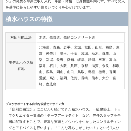
ン」の発想
を早期に取り入れ、年齢・体格・心身機能を問わず、すべての人
を基準に暮らしやすい住まいづくりを心がけています。
積水ハウスの特徴
対応可能工法
木造、鉄骨造、鉄筋コンクリート造
北海道、青森、岩手、宮城、秋田、山形、福島、東
京、神奈川、埼玉、千葉、茨城、栃木、群馬、山
梨、新潟、長野、愛知、岐阜、静岡、三重、富山、
モデルハウス所
福井、石川、大阪、兵庫、京都、滋賀、奈良、和歌
在地
山、広島、岡山、山口、鳥取、島根、徳島、香川、
愛媛、高知、福岡、佐賀、長崎、熊本、大分、宮
崎、鹿児島
プロがサポートする自由な設計とデザイン力
「邸別自由設計」
にこだわり続けてきた積水ハウス。一級建築士、トッ
プクリエイター集団の
「チーフアーキテクト」
など、専任スタッフを全
国に配置することで、豊富な実績とノウハウを生かしたコンサルティン
グとアドバイスを行います。「こんな暮らしがしたい！」という1人ひ