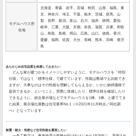
北海道、青森、岩手、宮城、秋田、山形、福島、東
京、神奈川、埼玉、千葉、栃木、茨城、群馬、山
梨、長野、新潟、富山、石川、福井、静岡、愛知、
モデルハウス所
岐阜、三重、大阪、京都、奈良、滋賀、兵庫、和歌
在地
山、鳥取、島根、岡山、広島、山口、徳島、香川、
愛媛、福岡、佐賀、大分、長崎、熊本、宮崎、鹿児
島
あらかじめ住宅品質を体感しておきたい
どんな家が建つかをイメージしやすいように、モデルハウスを「特別
仕様」ではなく「標準仕様」で建てています。性能は数値でも比較でき
ますが、大事なのはその性能を理解してもらえるか、いかに納得価格で
提供できるか、ということ。実際に体感したり、標準仕様を確認したり
できるように、総合展示場などでモデルハウスを1棟、1棟、と建ててき
た結果、
展示場出展数は住宅業界No.1
（※2021年11月時点／同社調
べ）となっています。
耐震・耐火・気密など住宅性能を重視したい
一条工務店は、東海地震の危険が叫ばれはじめた1978年に、予測され