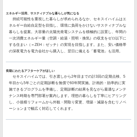
エネルギー活用、サスティナブルな暮らしが気になる
持続可能性を重視した暮らしが求められるなか、セキスイハイムはエ
ネルギー自給自足型を目指し、環境に負荷をかけないサスティナブルな
暮らしを提案。大容量の太陽光発電システムを積極的に設置し、
年間の
一次消費エネルギー量（空調・給湯・照明・換気）の収支をゼロ以下に
する
住まい（＝ZEH：ゼッチ）の実現を目指します。また、安い価格帯
の深夜電力を電力会社から購入し、翌日に備える
「蓄電池」
も活用。
長期にわたるアフターケアがほしい
セキスイハイムでは、
引き渡しから2年目までの計3回
の定期点検、
5
年目から5年ごとの
定期診断を
無償で60年間
実施。計画的・効率的に実
施できるプログラムを準備し、定期診断の結果を見ながら最適なメンテ
ナンス時期を専門部署が案内します。理想の暮らしを丁寧にヒアリング
し、小規模リフォームから外観・間取り変更、増築・減築を含むリノベ
ーションまで幅広く対応してくれます。