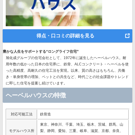
得点・口コミの詳細を見る
豊かな人生をサポートする“ロングライフ住宅”
旭化成グループの住宅会社として、1972年に誕生したヘーベルハウス。耐
用年数の低かった日本の住宅界に、鉄骨、ALCコンクリート・ヘーベルを使
った高精度、高耐久の住宅工法を実現。以来、質の高さはもちろん、共働
き・単身世帯の増加、ペットとの共生など、時代ごとの社会課題やトレンド
に即した住宅を提案し続けています。
ヘーベルハウスの特徴
対応可能工法
鉄骨造
東京、神奈川、千葉、埼玉、栃木、茨城、群馬、山
モデルハウス所
梨、静岡、愛知、三重、岐阜、滋賀、京都、奈良、