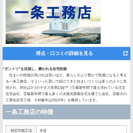
得点・口コミの詳細を見る
“ダントツ”を目指し、磨かれる住宅性能
住まいの性能が高ければ高いほど、暮らしがより豊かで快適になると考え
る一条工務店。そういった思いで続けてきた住まいづくりは多くの人々に支
持され、同社は
3つのギネス世界記録™（①最新年間で最も売れている注文
住宅会社、②最新年間で最も多くの太陽光搭載住宅を建てた会社、③最大の
工業化住宅工場 ※対象年は2022年）を獲得
しています。
一条工務店の特徴
対応可能工法
木造