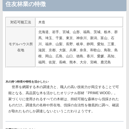
住友林業の特徴
対応可能工法
木造
北海道、岩手、宮城、山形、福島、茨城、栃木、群
馬、埼玉、千葉、東京、神奈川、新潟、富山、石
モデルハウス所
川、福井、山梨、長野、岐阜、静岡、愛知、三重、
在地
滋賀、京都、大阪、兵庫、奈良、和歌山、鳥取、島
根、岡山、広島、山口、徳島、香川、愛媛、高知、
福岡、佐賀、長崎、熊本、大分、宮崎、鹿児島
木の持つ特長や特性を活かしたい
世界を網羅する木の調達力と、職人の高い技術力が両立することで可
能となる、高品質な木を活かしたオリジナル部材
「PRIME WOOD」。
家づくりに使用されるすべての木材は、持続可能な森林から伐採された
ものだけ。調達先の名称や所在地、伐採の合法性を徹底的に調べ、確認
が取れたものしか調達しないというこだわりようです。