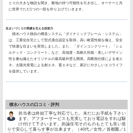
とりの大きな物語を聞き、敷地の持つ可能性を引き出し、オーナーと共
に世界でただ1つの一邸を作り上げていきます。
住まいづくりの実績を支える技術力
積水ハウス独自の構造システム
「ダイナミックフレーム・システム」
は、工業化住宅として型式適合認定を取得。高い耐震性能を備え、安全
で快適な住まいを実現しました。また、
「ダインコンクリート」「シェ
ルテック・コンクリート」
など、高強度・高耐久性能・美しいデザイン
性を兼ね備えたオリジナルの最高級外壁も開発。高断熱仕様による省エ
ネ、太陽光発電による創エネ、畜エネなど、家計にやさしいエコライフ
を提供しています。
積水ハウスの口コミ・評判
担当者は終始丁寧な対応でした。未だにお手紙を下さい
ます。アフターサービスも充実しており電話をすれば駆
け付けて下さいます。勿論住宅そのものもとても良い造
りで安心して暮らす事が出来ます。（40代／女性／首都圏／1