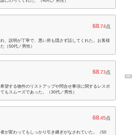
談にのってくれた。（40代／男性）
68
.74
点
くれ、説明が丁寧で、悪い所も隠さず話してくれた。お客様
た（50代／男性）
68
.73
点
PR
、希望する物件のリストアップや問合せ事項に関するレスポ
てもスムーズであった。（30代／男性）
68
.45
点
者が変わってもしっかり引き継ぎがなされていた。（50