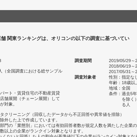
店舗 関東ランキングは、オリコンの以下の調査に基づいてい
8
調査期間
2019/05/29～2
2018/06/19～2
92人（全国調査における総サンプル
2017/05/31～2
調査対象者
性別：指定な
年齢：18歳
地域：全国
パート・賃貸住宅の不動産賃貸
条件：過去5
店舗展開（チェーン展開）して
を除く
が対象。
る人
タクリーニング（回収したデータから不正回答や異常値を排除）
除外した上で作成しています。
部門の「業態別」においては有効回答者数が規定人数を満たした企業の
数以上の企業がランクイン対象となります。
薦めたくないと回答した人の割合が基準値以下の企業がランクイン対象とな