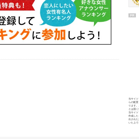
PR
当サイト
らの配置
ります。
とは固く
当サイト
作成した
出された
いた上で