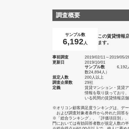
調査概要
サンプル数
この賃貸情報
6,192
ます。
人
事前調査
2019/02/11～2019/05/2
更新日
2019/10/01
サンプル数
6,1
数24,894人）
規定人数
200人以上
調査企業数
29社
定義
賃貸マンション・賃貸ア
情報を取り扱っており、
いる民間の賃貸情報店舗
※オリコン顧客満足度ランキングは、デー
および調査対象者条件から外れた回答を
※「総合ランキング」、「評価項目別」、
門においては有効回答者数が規定人数の半
※総合得点が60.00点以上で、他人に