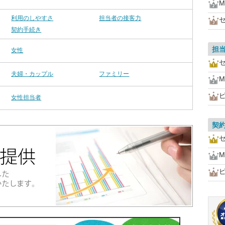
利用のしやすさ
担当者の接客力
契約手続き
担
女性
夫婦・カップル
ファミリー
女性担当者
契