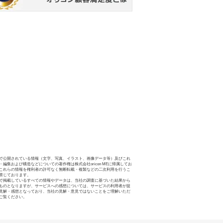
で公開されている情報（文字、写真、イラスト、画像データ等）及びこれ
・編集および構造などについての著作権は株式会社oricon MEに帰属してお
これらの情報を権利者の許可なく無断転載・複製などの二次利用を行うこ
禁じております。
で掲載しているすべての情報やデータは、当社の調査に基づいた結果から
ものとなりますが、サービスへの感想については、サービスの利用者が提
見解・感想となっており、当社の見解・意見ではないことをご理解いただ
ご覧ください。