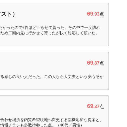
69
マスト）
.93
点
たかったので6件ほど回らせて貰った。その中で一度訪れ
たため二回内見に行かせて貰ったが快く対応して頂いた。
69
.87
点
ある感じの良い人だった。この人なら大丈夫という安心感が
）
69
.37
点
ち合わせ場所を内覧希望現地へ変更する臨機応変な提案と、
情報チラシも多数持参した点。（40代／男性）