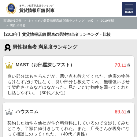
オリコン顧客満足度ランキング
賃貸情報店舗 関東
賃貸情報店舗
おすすめの賃貸情報店舗 関東ランキング・比較
2019年版
男性担当者
【2019年】賃貸情報店舗 関東の男性担当者ランキング・比較
男性担当者 満足度ランキング
MAST（お部屋探しマスト）
70
.11
点
良い部分はもちろんだが、悪い点も教えてくれた。他店の物件
もけなすだけではなく、良い部分も教えてくれ、無理強いさせ
て契約させるなどはなかった。見たいだけ物件を回ってくれた
し話しやすい。（30代／女性）
ハウスコム
69
.81
点
契約した物件を他社が仲介料無料にしているので交渉してみた
ところ、半額に値引きしてくれた。また、店長さんが親身にな
って相談にのってくれた。（40代／男性）