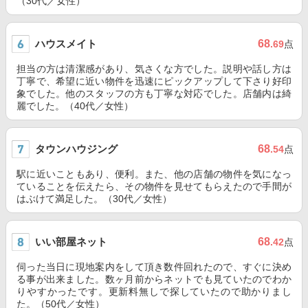
（30代／女性）
ハウスメイト
68
.69
点
担当の方は清潔感があり、気さくな方でした。説明や話し方は
丁寧で、希望に近い物件を迅速にピックアップして下さり好印
象でした。他のスタッフの方も丁寧な対応でした。店舗内は綺
麗でした。（40代／女性）
タウンハウジング
68
.54
点
駅に近いこともあり、便利。また、他の店舗の物件を気になっ
ていることを伝えたら、その物件を見せてもらえたので手間が
はぶけて満足した。（30代／女性）
いい部屋ネット
68
.42
点
伺った当日に現地案内をして頂き数件回れたので、すぐに決め
る事が出来ました。数ヶ月前からネットでも見ていたのでわか
りやすかったです。更新料無しで探していたので助かりまし
た。（50代／女性）