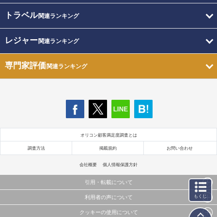
トラベル
関連ランキング
レジャー
関連ランキング
専門家評価
関連ランキング
オリコン顧客満足度調査とは
調査方法
掲載規約
お問い合わせ
会社概要
個人情報保護方針
引用・転載について
もくじ
利用者の声について
当サイトで公開されている情報（文字、写真、イラスト、画像データ等）及びこれらの配置・
編集および構造などについての著作権は株式会社oricon MEに帰属しております。
クッキーの使用について
当サイトに掲載している内容はすべてサービスの利用者が提出された見解・感想です。
これらの情報を権利者の許可なく無断転載・複製などの二次利用を行うことは固く禁じており