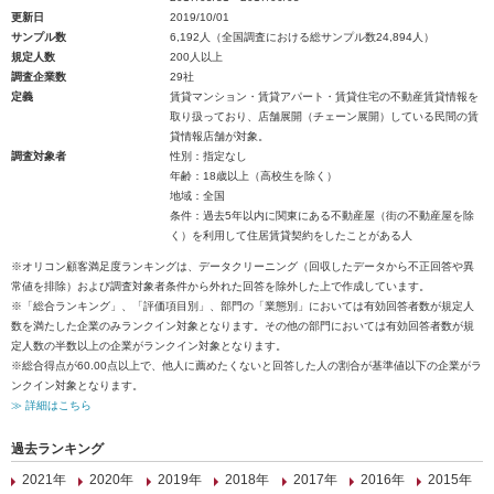
更新日
2019/10/01
サンプル数
6,192人（全国調査における総サンプル数24,894人）
規定人数
200人以上
調査企業数
29社
定義
賃貸マンション・賃貸アパート・賃貸住宅の不動産賃貸情報を
取り扱っており、店舗展開（チェーン展開）している民間の賃
貸情報店舗が対象。
調査対象者
性別：指定なし
年齢：18歳以上（高校生を除く）
地域：全国
条件：過去5年以内に関東にある不動産屋（街の不動産屋を除
く）を利用して住居賃貸契約をしたことがある人
※オリコン顧客満足度ランキングは、データクリーニング（回収したデータから不正回答や異
常値を排除）および調査対象者条件から外れた回答を除外した上で作成しています。
※「総合ランキング」、「評価項目別」、部門の「業態別」においては有効回答者数が規定人
数を満たした企業のみランクイン対象となります。その他の部門においては有効回答者数が規
定人数の半数以上の企業がランクイン対象となります。
※総合得点が60.00点以上で、他人に薦めたくないと回答した人の割合が基準値以下の企業がラ
ンクイン対象となります。
≫ 詳細はこちら
過去ランキング
2021年
2020年
2019年
2018年
2017年
2016年
2015年