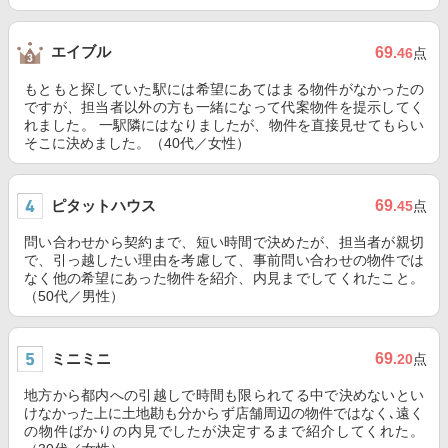
エイブル
69
.46
点
もともと探していた駅には希望にあてはまる物件がなかったの
ですが、担当者以外の方も一緒になって代案物件を提示してく
れました。 一駅隣にはなりましたが、物件を直接見せてもらい
そこに決めました。（40代／女性）
ピタットハウス
69
.45
点
問い合わせから契約まで、短い時間で決めたが、担当者が親切
で、引っ越したい理由を考慮して、事前問い合わせの物件では
なく他の希望にあった物件を紹介、内見までしてくれたこと。
（50代／男性）
ミニミニ
69
.20
点
地方から都内への引越しで時間も限られてる中で決めないとい
けなかった上に土地勘も分からず店舗周辺の物件ではなく､遠く
の物件ばかりの内見でしたが決定するまで紹介してくれた。