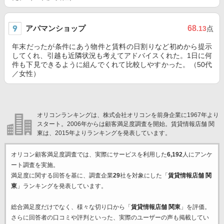
アパマンショップ
68
.13
点
年末だったが条件にあう物件と賃料の日割りなど初めから提示
してくれ、引越も近隣状況も考えてアドバイスくれた。1日に何
件も下見できるように組んでくれて比較しやすかった。（50代
／女性）
オリコンランキングは、株式会社オリコンを前身企業に1967年より
スタート。2006年からは顧客満足度調査を開始。賃貸情報店舗 関
東は、2015年よりランキングを発表しています。
オリコン顧客満足度調査では、実際にサービスを利用した
6,192
人にアンケ
ート調査を実施。
満足度に関する回答を基に、調査企業
29
社を対象にした「
賃貸情報店舗 関
東
」ランキングを発表しています。
総合満足度だけでなく、様々な切り口から「
賃貸情報店舗 関東
」を評価。
さらに回答者の口コミや評判といった、実際のユーザーの声も掲載してい