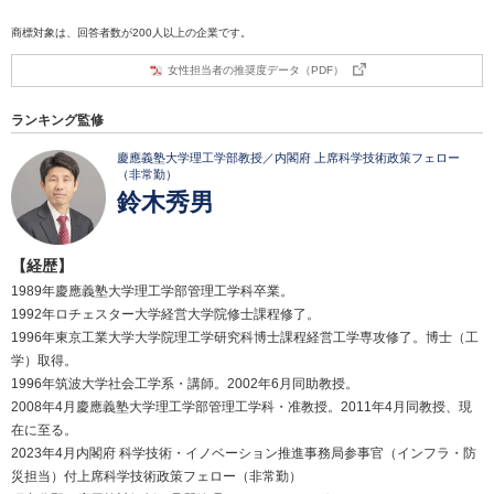
商標対象は、回答者数が200人以上の企業です。
女性担当者の推奨度データ（PDF）
ランキング監修
慶應義塾大学理工学部教授／内閣府 上席科学技術政策フェロー
（非常勤）
鈴木秀男
【経歴】
1989年慶應義塾大学理工学部管理工学科卒業。
1992年ロチェスター大学経営大学院修士課程修了。
1996年東京工業大学大学院理工学研究科博士課程経営工学専攻修了。博士（工
学）取得。
1996年筑波大学社会工学系・講師。2002年6月同助教授。
2008年4月慶應義塾大学理工学部管理工学科・准教授。2011年4月同教授、現
在に至る。
2023年4月内閣府 科学技術・イノベーション推進事務局参事官（インフラ・防
災担当）付上席科学技術政策フェロー（非常勤）