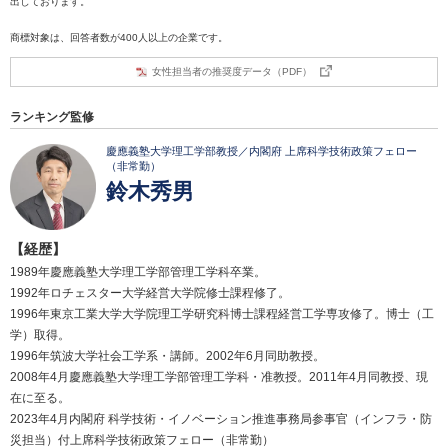
出しております。
商標対象は、回答者数が400人以上の企業です。
女性担当者の推奨度データ（PDF）
ランキング監修
慶應義塾大学理工学部教授／内閣府 上席科学技術政策フェロー
（非常勤）
鈴木秀男
【経歴】
1989年慶應義塾大学理工学部管理工学科卒業。
1992年ロチェスター大学経営大学院修士課程修了。
1996年東京工業大学大学院理工学研究科博士課程経営工学専攻修了。博士（工
学）取得。
1996年筑波大学社会工学系・講師。2002年6月同助教授。
2008年4月慶應義塾大学理工学部管理工学科・准教授。2011年4月同教授、現
在に至る。
2023年4月内閣府 科学技術・イノベーション推進事務局参事官（インフラ・防
災担当）付上席科学技術政策フェロー（非常勤）