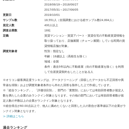
2018/06/19～2018/06/27
2017/05/31～2017/06/05
更新日
2019/10/01
サンプル数
18,551人（全国調査における総サンプル数24,894人）
規定人数
400人以上
調査企業数
18社
定義
賃貸マンション・賃貸アパート・賃貸住宅の不動産賃貸情報を
取り扱っており、店舗展開（チェーン展開）している民間の賃
貸情報店舗が対象。
調査対象者
性別：指定なし
年齢：18歳以上（高校生を除く）
地域：全国
条件：過去5年以内に不動産屋（街の不動産屋を除く）を利用
して住居賃貸契約をしたことがある人
※オリコン顧客満足度ランキングは、データクリーニング（回収したデータから不正回答や異
常値を排除）および調査対象者条件から外れた回答を除外した上で作成しています。
※「総合ランキング」、「評価項目別」、部門の「業態別」においては有効回答者数が規定人
数を満たした企業のみランクイン対象となります。その他の部門においては有効回答者数が規
定人数の半数以上の企業がランクイン対象となります。
※総合得点が60.00点以上で、他人に薦めたくないと回答した人の割合が基準値以下の企業がラ
ンクイン対象となります。
≫ 詳細はこちら
過去ランキング