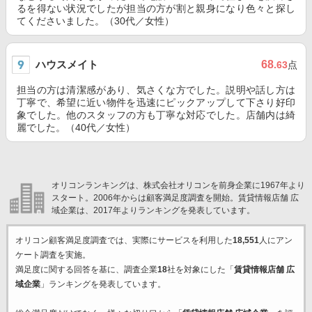
るを得ない状況でしたが担当の方が割と親身になり色々と探し
てくださいました。（30代／女性）
ハウスメイト
68
.63
点
担当の方は清潔感があり、気さくな方でした。説明や話し方は
丁寧で、希望に近い物件を迅速にピックアップして下さり好印
象でした。他のスタッフの方も丁寧な対応でした。店舗内は綺
麗でした。（40代／女性）
オリコンランキングは、株式会社オリコンを前身企業に1967年より
スタート。2006年からは顧客満足度調査を開始。賃貸情報店舗 広
域企業は、2017年よりランキングを発表しています。
オリコン顧客満足度調査では、実際にサービスを利用した
18,551
人にアン
ケート調査を実施。
満足度に関する回答を基に、調査企業
18
社を対象にした「
賃貸情報店舗 広
域企業
」ランキングを発表しています。