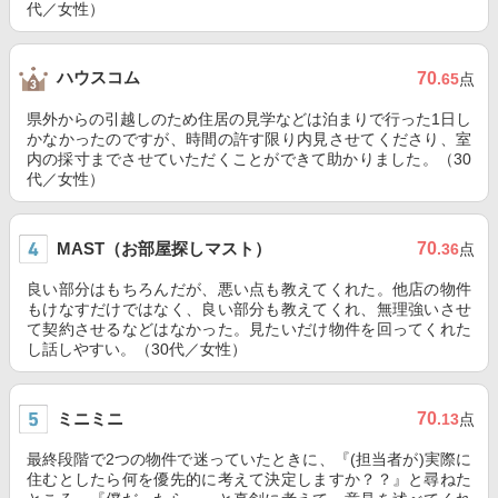
代／女性）
ハウスコム
70
.65
点
県外からの引越しのため住居の見学などは泊まりで行った1日し
かなかったのですが、時間の許す限り内見させてくださり、室
内の採寸までさせていただくことができて助かりました。（30
代／女性）
MAST（お部屋探しマスト）
70
.36
点
良い部分はもちろんだが、悪い点も教えてくれた。他店の物件
もけなすだけではなく、良い部分も教えてくれ、無理強いさせ
て契約させるなどはなかった。見たいだけ物件を回ってくれた
し話しやすい。（30代／女性）
ミニミニ
70
.13
点
最終段階で2つの物件で迷っていたときに、『(担当者が)実際に
住むとしたら何を優先的に考えて決定しますか？？』と尋ねた