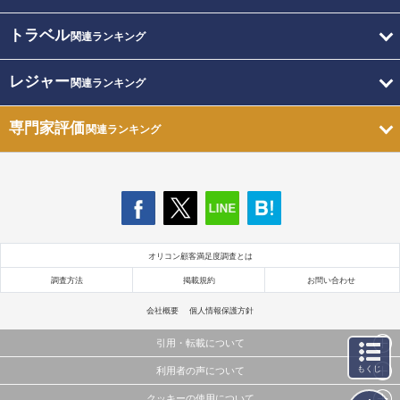
トラベル
関連ランキング
レジャー
関連ランキング
専門家評価
関連ランキング
オリコン顧客満足度調査とは
調査方法
掲載規約
お問い合わせ
会社概要
個人情報保護方針
引用・転載について
もくじ
利用者の声について
当サイトで公開されている情報（文字、写真、イラスト、画像データ等）及びこれらの配置・
編集および構造などについての著作権は株式会社oricon MEに帰属しております。
クッキーの使用について