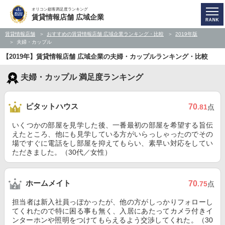
オリコン顧客満足度ランキング
賃貸情報店舗 広域企業
賃貸情報店舗
おすすめの賃貸情報店舗 広域企業ランキング・比較
2019年版
夫婦・カップル
【2019年】賃貸情報店舗 広域企業の夫婦・カップルランキング・比較
夫婦・カップル 満足度ランキング
ピタットハウス
70
.81
点
いくつかの部屋を見学した後、一番最初の部屋を希望する旨伝
えたところ、他にも見学している方がいらっしゃったのでその
場ですぐに電話をし部屋を抑えてもらい、素早い対応をしてい
ただきました。（30代／女性）
ホームメイト
70
.75
点
担当者は新入社員っぽかったが、他の方がしっかりフォローし
てくれたので特に困る事も無く、入居にあたってカメラ付きイ
ンターホンや照明をつけてもらえるよう交渉してくれた。（30