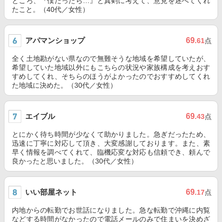
ところ、『僕だったら…』と真剣に考えて、意見を述べてくれ
たこと。（40代／女性）
アパマンショップ
69
.61
点
全く土地勘がない県なので無難そうな地域を希望していたが、
希望していた地域以外にもこちらの状況や家族構成を考えおす
すめしてくれ、そちらのほうがよかったのでおすすめしてくれ
た地域に決めた。（30代／女性）
エイブル
69
.43
点
とにかく待ち時間が少なくて助かりました。急ぎだったため、
迅速に丁寧に対応して頂き、大変感謝しております。また、素
早く情報を調べてくれて、臨機応変な対応も信頼でき、頼んで
良かったと思いました。（30代／女性）
いい部屋ネット
69
.17
点
内地からの転勤でお世話になりました。急な転勤で沖縄に内覧
などする時間がなかったので電話メールのみで住まいを決めざ