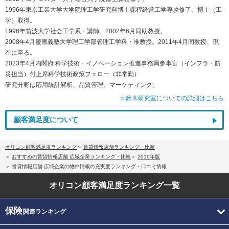
1996年東京工業大学大学院理工学研究科博士課程経営工学専攻修了。博士（工
学）取得。
1996年筑波大学社会工学系・講師。2002年6月同助教授。
2008年4月慶應義塾大学理工学部管理工学科・准教授。2011年4月同教授、現
在に至る。
2023年4月内閣府 科学技術・イノベーション推進事務局参事官（インフラ・防
災担当）付上席科学技術政策フェロー（非常勤）
研究分野は応用統計解析、品質管理、マーケティング。
≫鈴木研究室についての詳細はこちら
顧客満足度について
オリコン顧客満足度ランキング
賃貸情報店舗ランキング・比較
おすすめの賃貸情報店舗 広域企業ランキング・比較
2019年版
賃貸情報店舗 広域企業の物件情報の充実度ランキング・口コミ情報
オリコン顧客満足度
ランキング一覧
保険
関連ランキング