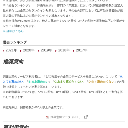
常値を排除）および調査対象者条件から外れた回答を除外した上で作成しています。
※「総合ランキング」、「評価項目別」、部門の「業態別」においては有効回答者数が規定人
数を満たした企業のみランクイン対象となります。その他の部門においては有効回答者数が規
定人数の半数以上の企業がランクイン対象となります。
※総合得点が60.00点以上で、他人に薦めたくないと回答した人の割合が基準値以下の企業がラ
ンクイン対象となります。
≫ 詳細はこちら
過去ランキング
2021年
2020年
2019年
2018年
2017年
推奨意向
調査企業のサービス利用者に、「どの程度その企業のサービスを推奨したいか」について「
A:
とても薦めたい
」「
B:まあ薦めたい
」「
C:あまり薦めたくない
」「
D:全く薦めたくない
」の4段
階で評価をしてもらい比率を算出しています。
※10段階聴取については、A=9-10回答、B=6-8回答、C=3-5回答、D=1-2回答として割合を算
出しております。
商標対象は、回答者数が400人以上の企業です。
推奨意向データ（PDF）
再利用意向