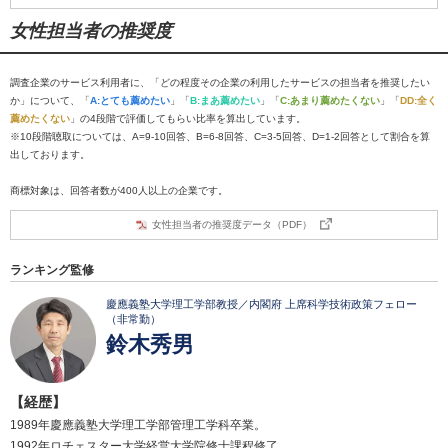
女性担当者の推奨度
調査企業のサービス利用者に、「どの程度その企業の利用したサービスの担当者を推奨したい
か」について、「
A:とても薦めたい
」「
B:まあ薦めたい
」「
C:あまり薦めたくない
」「
DD:全く
薦めたくない
」の4段階で評価してもらい比率を算出しています。
※10段階聴取については、A=9-10回答、B=6-8回答、C=3-5回答、D=1-2回答として割合を算
出しております。
商標対象は、回答者数が400人以上の企業です。
女性担当者の推奨度データ（PDF）
ランキング監修
慶應義塾大学理工学部教授／内閣府 上席科学技術政策フェロー
（非常勤）
鈴木秀男
【経歴】
1989年慶應義塾大学理工学部管理工学科卒業。
1992年ロチェスター大学経営大学院修士課程修了。