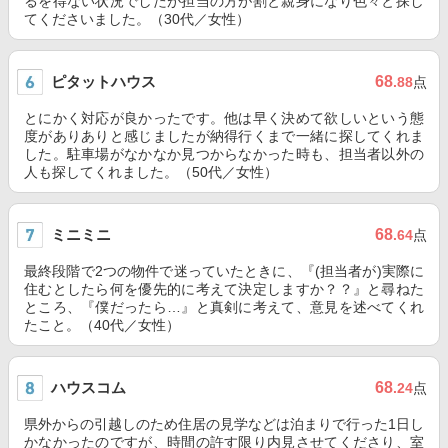
るを得ない状況でしたが担当の方が割と親身になり色々と探し
てくださいました。（30代／女性）
ピタットハウス
68
.88
点
とにかく対応が良かったです。他は早く決めて欲しいという態
度がありありと感じましたが納得行くまで一緒に探してくれま
した。駐車場がなかなか見つからなかった時も、担当者以外の
人も探してくれました。（50代／女性）
ミニミニ
68
.64
点
最終段階で2つの物件で迷っていたときに、『(担当者が)実際に
住むとしたら何を優先的に考えて決定しますか？？』と尋ねた
ところ、『僕だったら…』と真剣に考えて、意見を述べてくれ
たこと。（40代／女性）
ハウスコム
68
.24
点
県外からの引越しのため住居の見学などは泊まりで行った1日し
かなかったのですが、時間の許す限り内見させてくださり、室