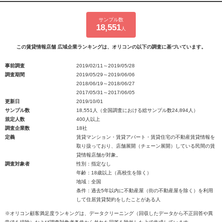
サンプル数
18,551
人
この賃貸情報店舗 広域企業ランキングは、オリコンの以下の調査に基づいています。
事前調査
2019/02/11～2019/05/28
調査期間
2019/05/29～2019/06/06
2018/06/19～2018/06/27
2017/05/31～2017/06/05
更新日
2019/10/01
サンプル数
18,551人（全国調査における総サンプル数24,894人）
規定人数
400人以上
調査企業数
18社
定義
賃貸マンション・賃貸アパート・賃貸住宅の不動産賃貸情報を
取り扱っており、店舗展開（チェーン展開）している民間の賃
貸情報店舗が対象。
調査対象者
性別：指定なし
年齢：18歳以上（高校生を除く）
地域：全国
条件：過去5年以内に不動産屋（街の不動産屋を除く）を利用
して住居賃貸契約をしたことがある人
※オリコン顧客満足度ランキングは、データクリーニング（回収したデータから不正回答や異