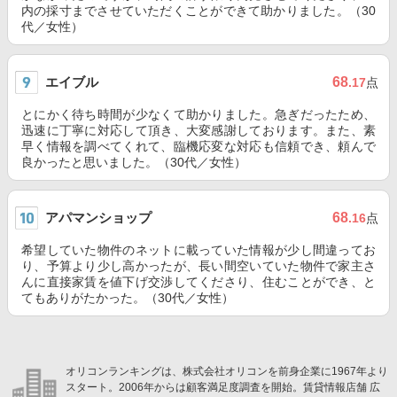
内の採寸までさせていただくことができて助かりました。（30
代／女性）
エイブル
68
.17
点
とにかく待ち時間が少なくて助かりました。急ぎだったため、
迅速に丁寧に対応して頂き、大変感謝しております。また、素
早く情報を調べてくれて、臨機応変な対応も信頼でき、頼んで
良かったと思いました。（30代／女性）
アパマンショップ
68
.16
点
希望していた物件のネットに載っていた情報が少し間違ってお
り、予算より少し高かったが、長い間空いていた物件で家主さ
んに直接家賃を値下げ交渉してくださり、住むことができ、と
てもありがたかった。（30代／女性）
オリコンランキングは、株式会社オリコンを前身企業に1967年より
スタート。2006年からは顧客満足度調査を開始。賃貸情報店舗 広