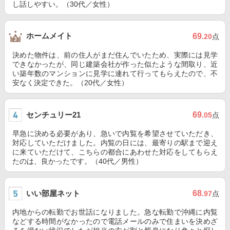
し話しやすい。（30代／女性）
ホームメイト
69
.20
点
決めた物件は、前の住人がまだ住んでいたため、実際には見学
できなかったが、同じ建築会社が作った似たような間取り、近
い築年数のマンションに見学に連れて行ってもらえたので、不
安なく決定できた。（20代／女性）
センチュリー21
69
.05
点
早急に決める必要があり、急いで内覧を希望させていただき、
対応していただけました。内覧の日には、最寄りの駅まで迎え
に来ていただけて、こちらの都合にあわせた対応をしてもらえ
たのは、良かったです。（40代／男性）
いい部屋ネット
68
.97
点
内地からの転勤でお世話になりました。急な転勤で沖縄に内覧
などする時間がなかったので電話メールのみで住まいを決めざ