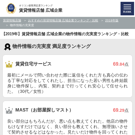
オリコン顧客満足度ランキング
賃貸情報店舗 広域企業
賃貸情報店舗
おすすめの賃貸情報店舗 広域企業ランキング・比較
2019年版
物件情報の充実度
【2019年】賃貸情報店舗 広域企業の物件情報の充実度ランキング・比較
物件情報の充実度 満足度ランキング
賃貸住宅サービス
69
.84
点
最初にメールで問い合わせた際に返信をくれた方も真心の伝わ
る丁寧な対応をしてくれたし、担当になった若い男性も終始親
身に物件探し、内覧、契約まで行ってくれ安心して任せられ
た。（30代／女性）
MAST（お部屋探しマスト）
69
.29
点
良い部分はもちろんだが、悪い点も教えてくれた。他店の物件
もけなすだけではなく、良い部分も教えてくれ、無理強いさせ
て契約させるなどはなかった。見たいだけ物件を回ってくれた