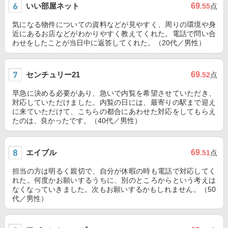
いい部屋ネット
69
.55
点
気になる物件についての資料などが見やすく、周りの環境や身
近にあるお店などがわかりやすく教えてくれた。電話で問い合
わせをしたことが当日中に返答してくれた。（20代／男性）
センチュリー21
69
.52
点
早急に決める必要があり、急いで内覧を希望させていただき、
対応していただけました。内覧の日には、最寄りの駅まで迎え
に来ていただけて、こちらの都合にあわせた対応をしてもらえ
たのは、良かったです。（40代／男性）
エイブル
69
.51
点
担当の方は明るく親切で、自分が休暇の時も電話で対応してく
れた。何度かお願いするうちに、別のところからという考えは
なくなっていきました。次もお願いするかもしれません。（50
代／男性）