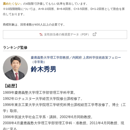
薦めたくない
」の4段階で評価してもらい比率を算出しています。
※10段階聴取については、A=9-10回答、B=6-8回答、C=3-5回答、D=1-2回答として割合を算
出しております。
商標対象は、回答者数が400人以上の企業です。
女性担当者の推奨度データ（PDF）
ランキング監修
慶應義塾大学理工学部教授／内閣府 上席科学技術政策フェロー
（非常勤）
鈴木秀男
【経歴】
1989年慶應義塾大学理工学部管理工学科卒業。
1992年ロチェスター大学経営大学院修士課程修了。
1996年東京工業大学大学院理工学研究科博士課程経営工学専攻修了。博士（工
学）取得。
1996年筑波大学社会工学系・講師。2002年6月同助教授。
2008年4月慶應義塾大学理工学部管理工学科・准教授。2011年4月同教授、現
在に至る。