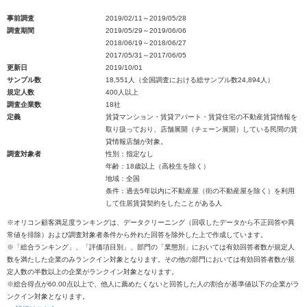
事前調査
2019/02/11～2019/05/28
調査期間
2019/05/29～2019/06/06
2018/06/19～2018/06/27
2017/05/31～2017/06/05
更新日
2019/10/01
サンプル数
18,551人（全国調査における総サンプル数24,894人）
規定人数
400人以上
調査企業数
18社
定義
賃貸マンション・賃貸アパート・賃貸住宅の不動産賃貸情報を
取り扱っており、店舗展開（チェーン展開）している民間の賃
貸情報店舗が対象。
調査対象者
性別：指定なし
年齢：18歳以上（高校生を除く）
地域：全国
条件：過去5年以内に不動産屋（街の不動産屋を除く）を利用
して住居賃貸契約をしたことがある人
※オリコン顧客満足度ランキングは、データクリーニング（回収したデータから不正回答や異
常値を排除）および調査対象者条件から外れた回答を除外した上で作成しています。
※「総合ランキング」、「評価項目別」、部門の「業態別」においては有効回答者数が規定人
数を満たした企業のみランクイン対象となります。その他の部門においては有効回答者数が規
定人数の半数以上の企業がランクイン対象となります。
※総合得点が60.00点以上で、他人に薦めたくないと回答した人の割合が基準値以下の企業がラ
ンクイン対象となります。