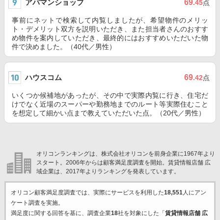
アパマンショップ
69
.45
点
事前にネットで検索して内覧しましたが、希望物件のメリッ
ト・デメリット双方を説明いただき、また担当者さんのおすす
め物件を案内していただき、最終的にはおすすめいただいた物
件で決めました。（40代／男性）
ハウスコム
69
.42
点
いくつか候補地があったが、その中で実際内覧に行き、住宅だ
けでなく近場のスーパーや勤務地までのルート等実際住むこと
を想定して細かい点まで教えていただいた点。（20代／男性）
オリコンランキングは、株式会社オリコンを前身企業に1967年より
スタート。2006年からは顧客満足度調査を開始。賃貸情報店舗 広
域企業は、2017年よりランキングを発表しています。
オリコン顧客満足度調査では、実際にサービスを利用した
18,551
人にアン
ケート調査を実施。
満足度に関する回答を基に、調査企業
18
社を対象にした「
賃貸情報店舗 広