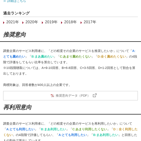
≫ 詳細はこちら
過去ランキング
2021年
2020年
2019年
2018年
2017年
推奨意向
調査企業のサービス利用者に、「どの程度その企業のサービスを推奨したいか」について「
A:
とても薦めたい
」「
B:まあ薦めたい
」「
C:あまり薦めたくない
」「
D:全く薦めたくない
」の4段
階で評価をしてもらい比率を算出しています。
※10段階聴取については、A=9-10回答、B=6-8回答、C=3-5回答、D=1-2回答として割合を算
出しております。
商標対象は、回答者数が400人以上の企業です。
推奨意向データ（PDF）
再利用意向
調査企業のサービス利用者に、「どの程度その企業のサービスを再利用したいか」について
「
A:とても利用したい
」「
B:まあ利用したい
」「
C:あまり利用したくない
」「
D：全く利用した
くない
」の4段階で評価してもらい、「
A:とても利用したい
」「
B:まあ利用したい
」と回答した
人の割合で算出しています。