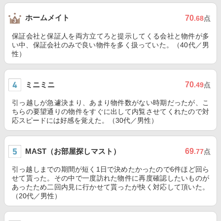
ホームメイト
70
.68
点
保証会社と保証人を両方立てろと提示してくる会社と物件が多
い中、保証会社のみで良い物件を多く扱っていた。（40代／男
性）
ミニミニ
70
.49
点
引っ越しが急遽決まり、あまり物件数がない時期だったが、こ
ちらの要望通りの物件をすぐに出して内覧させてくれたので対
応スピードには好感を覚えた。（30代／男性）
MAST（お部屋探しマスト）
69
.77
点
引っ越しまでの期間が短く1日で決めたかったので6件ほど回ら
せて貰った。その中で一度訪れた物件に再度確認したいものが
あったため二回内見に行かせて貰ったが快く対応して頂いた。
（20代／男性）