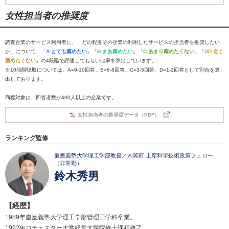
女性担当者の推奨度
調査企業のサービス利用者に、「どの程度その企業の利用したサービスの担当者を推奨したい
か」について、「
A:とても薦めたい
」「
B:まあ薦めたい
」「
C:あまり薦めたくない
」「
DD:全く
薦めたくない
」の4段階で評価してもらい比率を算出しています。
※10段階聴取については、A=9-10回答、B=6-8回答、C=3-5回答、D=1-2回答として割合を算
出しております。
商標対象は、回答者数が400人以上の企業です。
女性担当者の推奨度データ（PDF）
ランキング監修
慶應義塾大学理工学部教授／内閣府 上席科学技術政策フェロー
（非常勤）
鈴木秀男
【経歴】
1989年慶應義塾大学理工学部管理工学科卒業。
1992年ロチェスター大学経営大学院修士課程修了。