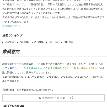
常値を排除）および調査対象者条件から外れた回答を除外した上で作成しています。
※「総合ランキング」、「評価項目別」、部門の「業態別」においては有効回答者数が規定人
数を満たした企業のみランクイン対象となります。その他の部門においては有効回答者数が規
定人数の半数以上の企業がランクイン対象となります。
※総合得点が60.00点以上で、他人に薦めたくないと回答した人の割合が基準値以下の企業がラ
ンクイン対象となります。
≫ 詳細はこちら
過去ランキング
2021年
2020年
2019年
2018年
2017年
推奨意向
調査企業のサービス利用者に、「どの程度その企業のサービスを推奨したいか」について「
A:
とても薦めたい
」「
B:まあ薦めたい
」「
C:あまり薦めたくない
」「
D:全く薦めたくない
」の4段
階で評価をしてもらい比率を算出しています。
※10段階聴取については、A=9-10回答、B=6-8回答、C=3-5回答、D=1-2回答として割合を算
出しております。
商標対象は、回答者数が400人以上の企業です。
推奨意向データ（PDF）
再利用意向