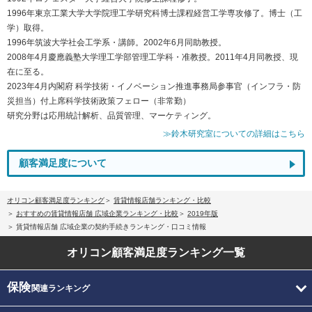
1996年東京工業大学大学院理工学研究科博士課程経営工学専攻修了。博士（工
学）取得。
1996年筑波大学社会工学系・講師。2002年6月同助教授。
2008年4月慶應義塾大学理工学部管理工学科・准教授。2011年4月同教授、現
在に至る。
2023年4月内閣府 科学技術・イノベーション推進事務局参事官（インフラ・防
災担当）付上席科学技術政策フェロー（非常勤）
研究分野は応用統計解析、品質管理、マーケティング。
≫鈴木研究室についての詳細はこちら
顧客満足度について
オリコン顧客満足度ランキング
賃貸情報店舗ランキング・比較
おすすめの賃貸情報店舗 広域企業ランキング・比較
2019年版
賃貸情報店舗 広域企業の契約手続きランキング・口コミ情報
オリコン顧客満足度
ランキング一覧
保険
関連ランキング