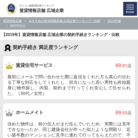
オリコン顧客満足度ランキング
賃貸情報店舗 広域企業
賃貸情報店舗
おすすめの賃貸情報店舗 広域企業ランキング・比較
2019年版
契約手続き
【2019年】賃貸情報店舗 広域企業の契約手続きランキング・比較
契約手続き 満足度ランキング
賃貸住宅サービス
69
.97
点
最初にメールで問い合わせた際に返信をくれた方も真心の伝わ
る丁寧な対応をしてくれたし、担当になった若い男性も終始親
身に物件探し、内覧、契約まで行ってくれ安心して任せられ
た。（30代／女性）
ホームメイト
69
.53
点
決めた物件は、前の住人がまだ住んでいたため、実際には見学
できなかったが、同じ建築会社が作った似たような間取り、近
い築年数のマンションに見学に連れて行ってもらえたので、不