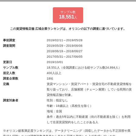
サンプル数
18,551
人
この賃貸情報店舗 広域企業ランキングは、オリコンの以下の調査に基づいています。
事前調査
2019/02/11～2019/05/28
調査期間
2019/05/29～2019/06/06
2018/06/19～2018/06/27
2017/05/31～2017/06/05
更新日
2019/10/01
サンプル数
18,551人（全国調査における総サンプル数24,894人）
規定人数
400人以上
調査企業数
18社
定義
賃貸マンション・賃貸アパート・賃貸住宅の不動産賃貸情報を
取り扱っており、店舗展開（チェーン展開）している民間の賃
貸情報店舗が対象。
調査対象者
性別：指定なし
年齢：18歳以上（高校生を除く）
地域：全国
条件：過去5年以内に不動産屋（街の不動産屋を除く）を利用
して住居賃貸契約をしたことがある人
※オリコン顧客満足度ランキングは、データクリーニング（回収したデータから不正回答や異