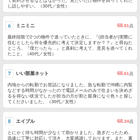
て契約させるなどはなかった。見たいだけ物件を回ってくれた
し話しやすい。（30代／女性）
ミニミニ
68
.81
点
最終段階で2つの物件で迷っていたときに、『(担当者が)実際に
住むとしたら何を優先的に考えて決定しますか？？』と尋ねた
ところ、『僕だったら…』と真剣に考えて、意見を述べてくれ
たこと。（40代／女性）
いい部屋ネット
68
.61
点
内地からの転勤でお世話になりました。急な転勤で沖縄に内覧
などする時間がなかったので電話メールのみで住まいを決めざ
るを得ない状況でしたが担当の方が割と親身になり色々と探し
てくださいました。（30代／女性）
エイブル
68
.34
点
とにかく待ち時間が少なくて助かりました。急ぎだったため、
迅速に丁寧に対応して頂き、大変感謝しております。また、素