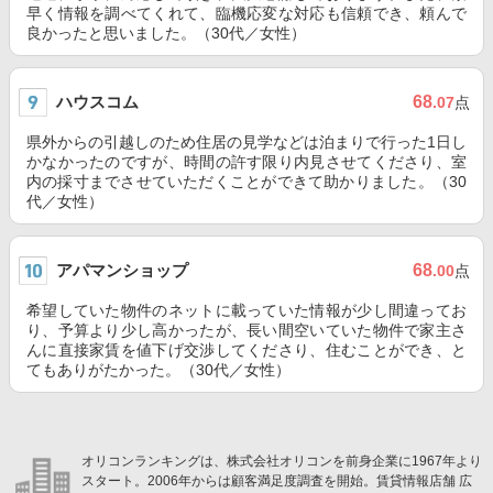
早く情報を調べてくれて、臨機応変な対応も信頼でき、頼んで
良かったと思いました。（30代／女性）
ハウスコム
68
.07
点
県外からの引越しのため住居の見学などは泊まりで行った1日し
かなかったのですが、時間の許す限り内見させてくださり、室
内の採寸までさせていただくことができて助かりました。（30
代／女性）
アパマンショップ
68
.00
点
希望していた物件のネットに載っていた情報が少し間違ってお
り、予算より少し高かったが、長い間空いていた物件で家主さ
んに直接家賃を値下げ交渉してくださり、住むことができ、と
てもありがたかった。（30代／女性）
オリコンランキングは、株式会社オリコンを前身企業に1967年より
スタート。2006年からは顧客満足度調査を開始。賃貸情報店舗 広