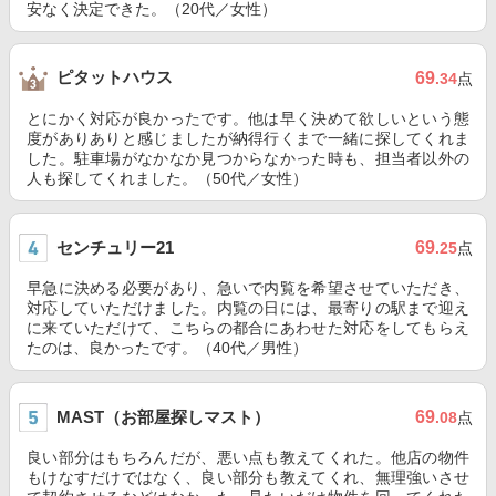
安なく決定できた。（20代／女性）
ピタットハウス
69
.34
点
とにかく対応が良かったです。他は早く決めて欲しいという態
度がありありと感じましたが納得行くまで一緒に探してくれま
した。駐車場がなかなか見つからなかった時も、担当者以外の
人も探してくれました。（50代／女性）
センチュリー21
69
.25
点
早急に決める必要があり、急いで内覧を希望させていただき、
対応していただけました。内覧の日には、最寄りの駅まで迎え
に来ていただけて、こちらの都合にあわせた対応をしてもらえ
たのは、良かったです。（40代／男性）
MAST（お部屋探しマスト）
69
.08
点
良い部分はもちろんだが、悪い点も教えてくれた。他店の物件
もけなすだけではなく、良い部分も教えてくれ、無理強いさせ