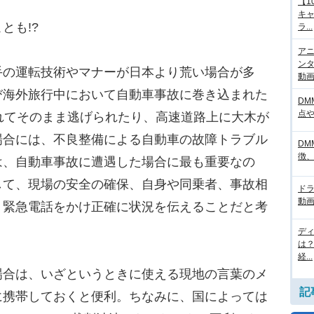
【1
キ
とも!?
ラ...
アニ
ンタ
の運転技術やマナーが日本より荒い場合が多
動画サ
び海外旅行中において自動車事故に巻き込まれた
DM
点
れてそのまま逃げられたり、高速道路上に大木が
場合には、不良整備による自動車の故障トラブル
DM
徴
は、自動車事故に遭遇した場合に最も重要なの
して、現場の安全の確保、自身や同乗者、事故相
ド
動画
、緊急電話をかけ正確に状況を伝えることだと考
デ
は
経...
合は、いざというときに使える現地の言葉のメ
記
に携帯しておくと便利。ちなみに、国によっては