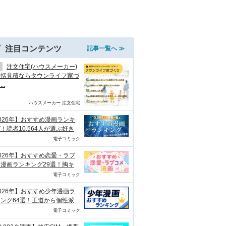
注目コンテンツ
記事一覧へ ≫
注文住宅(ハウスメーカー)
一括見積ならタウンライフ家づ
..
ハウスメーカー 注文住宅
026年】おすすめ漫画ランキ
！読者10,564人が選ぶ好き
電子コミック
026年】おすすめ恋愛・ラブ
漫画ランキング29選！胸キ
電子コミック
026年】おすすめ少年漫画ラ
ング64選！王道から個性派
電子コミック