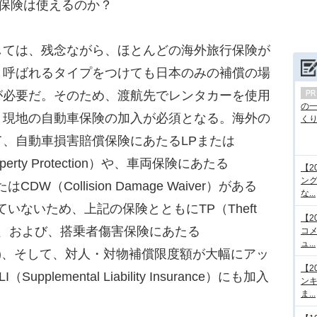
保険は使えるのか？
ては、残念ながら、ほとんどの海外旅行保険が
と呼ばれるタイプをつけても日本のみの補償の場
が必要だ。そのため、渡航先でレンタカーを使用
の
、現地の自動車保険の加入が必須となる。海外の
くり.
、自動車損害賠償保険にあたるLPまたは
d Property Protection）や、車両保険にあたる
【2
ング
またはCDW（Collision Damage Waiver）がある
な...
いないため、上記の保険とともにTP（Theft
【2
難保険、および、搭乗者傷害保険にあたる
コメ
ュ...
 Insurance)、そして、対人・対物補償限度額が大幅にアッ
【2
lemental Liability Insurance）にも加入
ンキ
ま...