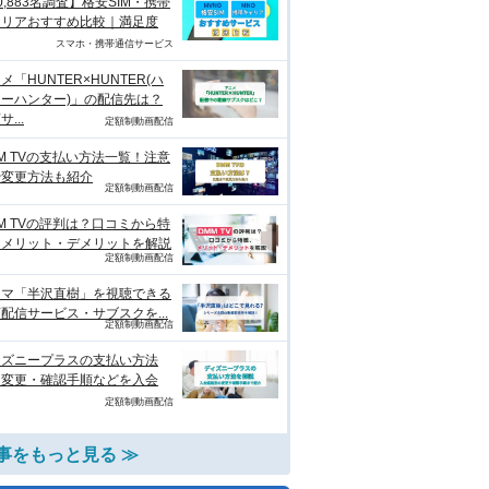
0,883名調査】格安SIM・携帯
ャリアおすすめ比較｜満足度
スマホ・携帯通信サービス
メ「HUNTER×HUNTER(ハ
ーハンター)」の配信先は？
...
定額制動画配信
M TVの支払い方法一覧！注意
や変更方法も紹介
定額制動画配信
M TVの評判は？口コミから特
、メリット・デメリットを解説
定額制動画配信
ラマ「半沢直樹」を視聴できる
配信サービス・サブスクを...
定額制動画配信
ィズニープラスの支払い方法
？変更・確認手順などを入会
定額制動画配信
事をもっと見る ≫