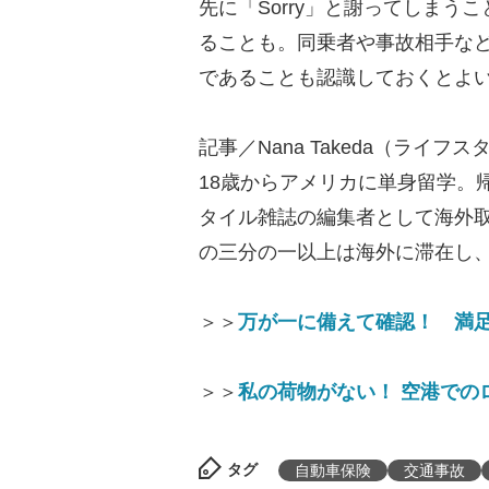
先に「Sorry」と謝ってしま
ることも。同乗者や事故相手な
であることも認識しておくとよ
記事／Nana Takeda（ライ
18歳からアメリカに単身留学。
タイル雑誌の編集者として海外
の三分の一以上は海外に滞在し
＞＞
万が一に備えて確認！ 満
＞＞
私の荷物がない！ 空港での
タグ
自動車保険
交通事故