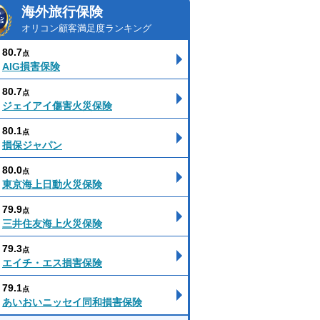
海外旅行保険
オリコン顧客満足度ランキング
80.7
点
AIG損害保険
80.7
点
ジェイアイ傷害火災保険
80.1
点
損保ジャパン
80.0
点
東京海上日動火災保険
79.9
点
三井住友海上火災保険
79.3
点
エイチ・エス損害保険
79.1
点
あいおいニッセイ同和損害保険