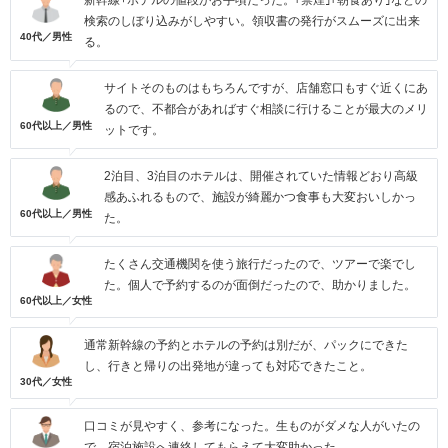
新幹線+ホテルの値段がお手頃だった。｢禁煙｣｢朝食あり｣などの
検索のしぼり込みがしやすい。領収書の発行がスムーズに出来
40代／男性
る。
サイトそのものはもちろんですが、店舗窓口もすぐ近くにあ
るので、不都合があればすぐ相談に行けることが最大のメリ
60代以上／男性
ットです。
2泊目、3泊目のホテルは、開催されていた情報どおり高級
感あふれるもので、施設が綺麗かつ食事も大変おいしかっ
60代以上／男性
た。
たくさん交通機関を使う旅行だったので、ツアーで楽でし
た。個人で予約するのが面倒だったので、助かりました。
60代以上／女性
通常新幹線の予約とホテルの予約は別だが、パックにできた
し、行きと帰りの出発地が違っても対応できたこと。
30代／女性
口コミが見やすく、参考になった。生ものがダメな人がいたの
で、宿泊施設へ連絡してもらえて大変助かった。