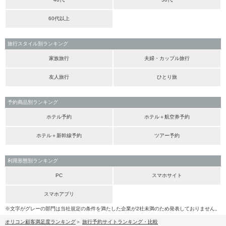
60代以上
旅行スタイル別ランキング
家族旅行
夫婦・カップル旅行
友人旅行
ひとり旅
予約商品別ランキング
ホテル予約
ホテル＋航空券予約
ホテル＋新幹線予約
ツアー予約
利用形態別ランキング
PC
スマホサイト
スマホアプリ
※文字がグレーの部門は当社規定の条件を満たした企業が2社未満のため発表しておりません。
オリコン顧客満足度ランキング
旅行予約サイトランキング・比較