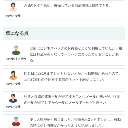
JTBのおすすめや、確保している宿泊施設は信頼できる。
50代／女性
気になる点
以前はビジネスパックのお得感がよくて利用していたが、最
近は料金が高くなってバラバラに買った方が安いことがあ
60代以上／男性
る。
同じ日に2部屋までしかとれないとか、人数制限があったので、
三世代旅行の予約をする際のネット予約がしにくい。
30代／女性
往路と復路の電車手配が完了するごとにメールが来たが、往復
の手配が完了してから一度にメールで十分だと思った。
40代／女性
少し人数が多く感じました。宿泊先も2ヶ所でしたし、移動
の時に少し時間がかかったような気がしました。