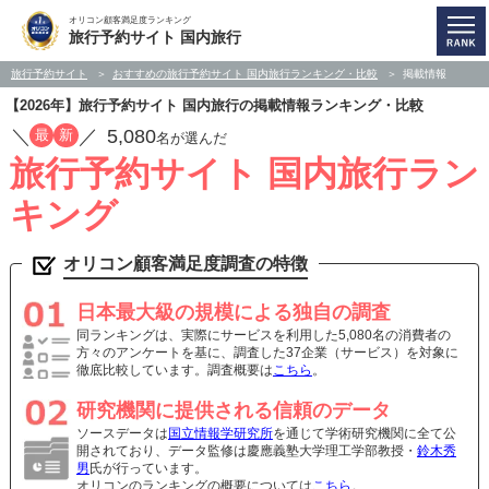
オリコン顧客満足度ランキング
旅行予約サイト 国内旅行
旅行予約サイト
おすすめの旅行予約サイト 国内旅行ランキング・比較
掲載情報
【2026年】旅行予約サイト 国内旅行の掲載情報ランキング・比較
／
／
5,080
最
新
名が選んだ
旅行予約サイト 国内旅行ラン
キング
オリコン顧客満足度調査の特徴
日本最大級の規模による独自の調査
同ランキングは、実際にサービスを利用した5,080名の消費者の
方々のアンケートを基に、調査した37企業（サービス）を対象に
徹底比較しています。調査概要は
こちら
。
研究機関に提供される信頼のデータ
ソースデータは
国立情報学研究所
を通じて学術研究機関に全て公
開されており、データ監修は慶應義塾大学理工学部教授・
鈴木秀
男
氏が行っています。
オリコンのランキングの概要については
こちら
。