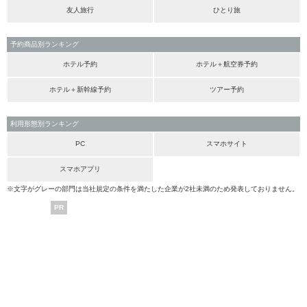
友人旅行
ひとり旅
予約商品別ランキング
ホテル予約
ホテル＋航空券予約
ホテル＋新幹線予約
ツアー予約
利用形態別ランキング
PC
スマホサイト
スマホアプリ
※文字がグレーの部門は当社規定の条件を満たした企業が2社未満のため発表しておりません。
PR