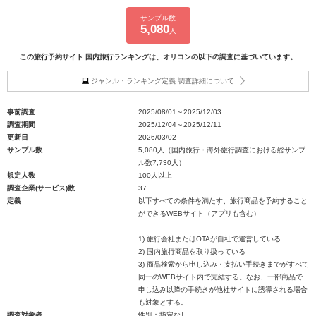
サンプル数
5,080
人
この旅行予約サイト 国内旅行ランキングは、オリコンの以下の調査に基づいています。
ジャンル・ランキング定義 調査詳細について
事前調査
2025/08/01～2025/12/03
調査期間
2025/12/04～2025/12/11
更新日
2026/03/02
サンプル数
5,080人（国内旅行・海外旅行調査における総サンプ
ル数7,730人）
規定人数
100人以上
調査企業(サービス)数
37
定義
以下すべての条件を満たす、旅行商品を予約すること
ができるWEBサイト（アプリも含む）
1) 旅行会社またはOTAが自社で運営している
2) 国内旅行商品を取り扱っている
3) 商品検索から申し込み・支払い手続きまでがすべて
同一のWEBサイト内で完結する。なお、一部商品で
申し込み以降の手続きが他社サイトに誘導される場合
も対象とする。
調査対象者
性別：指定なし