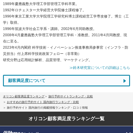
1989年慶應義塾大学理工学部管理工学科卒業。
1992年ロチェスター大学経営大学院修士課程修了。
1996年東京工業大学大学院理工学研究科博士課程経営工学専攻修了。博士（工
学）取得。
1996年筑波大学社会工学系・講師。2002年6月同助教授。
2008年4月慶應義塾大学理工学部管理工学科・准教授。2011年4月同教授、現
在に至る。
2023年4月内閣府 科学技術・イノベーション推進事務局参事官（インフラ・防
災担当）付上席科学技術政策フェロー（非常勤）
研究分野は応用統計解析、品質管理、マーケティング。
≫鈴木研究室についての詳細はこちら
顧客満足度について
オリコン顧客満足度ランキング
旅行予約サイトランキング・比較
おすすめの旅行予約サイト 国内旅行ランキング・比較
旅行予約サイト 国内旅行の掲載情報ランキング・口コミ情報
オリコン顧客満足度
ランキング一覧