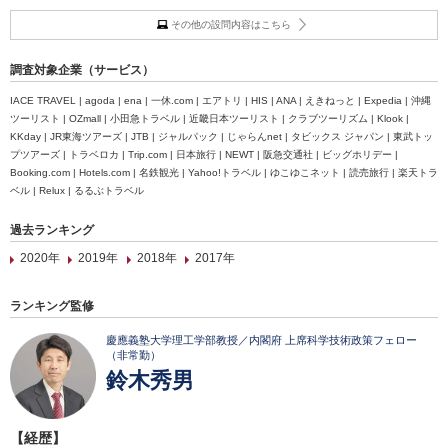
その他の設問内容はこちら
調査対象企業（サービス）
IACE TRAVEL | agoda | ena | 一休.com | エアトリ | HIS | ANA | えきねっと | Expedia | 沖縄
ツーリスト | OZmall | 小田急トラベル | 近畿日本ツーリスト | クラブツーリズム | Klook |
KKday | JR東海ツアーズ | JTB | ジャルパック | じゃらんnet | タビックス ジャパン | 東武トッ
プツアーズ | トラベロカ | Trip.com | 日本旅行 | NEWT | 阪急交通社 | ビッグホリデー |
Booking.com | Hotels.com | 名鉄観光 | Yahoo!トラベル | ゆこゆこネット | 読売旅行 | 楽天トラ
ベル | Relux | るるぶトラベル
過去ランキング
2020年
2019年
2018年
2017年
ランキング監修
慶應義塾大学理工学部教授／内閣府 上席科学技術政策フェロー
（非常勤）
鈴木秀男
【経歴】