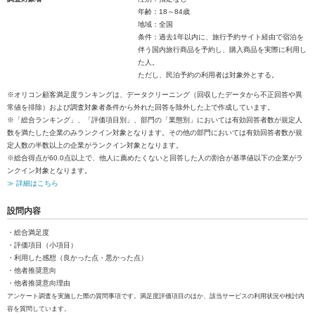
年齢：18～84歳
地域：全国
条件：過去1年以内に、旅行予約サイト経由で宿泊を
伴う国内旅行商品を予約し、購入商品を実際に利用し
た人。
ただし、民泊予約の利用者は対象外とする。
※オリコン顧客満足度ランキングは、データクリーニング（回収したデータから不正回答や異
常値を排除）および調査対象者条件から外れた回答を除外した上で作成しています。
※「総合ランキング」、「評価項目別」、部門の「業態別」においては有効回答者数が規定人
数を満たした企業のみランクイン対象となります。その他の部門においては有効回答者数が規
定人数の半数以上の企業がランクイン対象となります。
※総合得点が60.0点以上で、他人に薦めたくないと回答した人の割合が基準値以下の企業がラ
ンクイン対象となります。
≫ 詳細はこちら
設問内容
・総合満足度
・評価項目（小項目）
・利用した感想（良かった点・悪かった点）
・他者推奨意向
・他者推奨意向理由
アンケート調査を実施した際の質問事項です。満足度評価項目のほか、該当サービスの利用状況や検討内
容を質問しています。