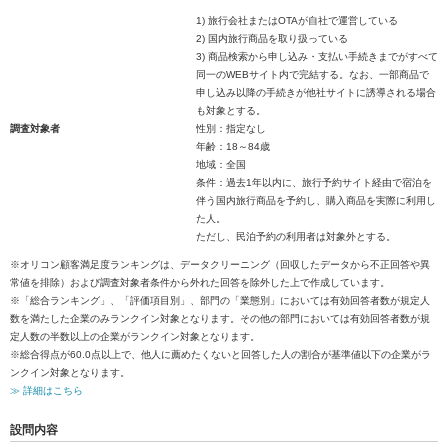
1) 旅行会社またはOTAが自社で運営している
2) 国内旅行商品を取り扱っている
3) 商品検索から申し込み・支払い手続きまでがすべて
同一のWEBサイト内で完結する。なお、一部商品で
申し込み以降の手続きが他社サイトに誘導される場合
も対象とする。
調査対象者
性別：指定なし
年齢：18～84歳
地域：全国
条件：過去1年以内に、旅行予約サイト経由で宿泊を
伴う国内旅行商品を予約し、購入商品を実際に利用し
た人。
ただし、民泊予約の利用者は対象外とする。
※オリコン顧客満足度ランキングは、データクリーニング（回収したデータから不正回答や異
常値を排除）および調査対象者条件から外れた回答を除外した上で作成しています。
※「総合ランキング」、「評価項目別」、部門の「業態別」においては有効回答者数が規定人
数を満たした企業のみランクイン対象となります。その他の部門においては有効回答者数が規
定人数の半数以上の企業がランクイン対象となります。
※総合得点が60.0点以上で、他人に薦めたくないと回答した人の割合が基準値以下の企業がラ
ンクイン対象となります。
≫ 詳細はこちら
設問内容