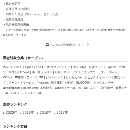
・総合満足度
・評価項目（小項目）
・利用した感想（良かった点・悪かった点）
・他者推奨意向
・他者推奨意向理由
アンケート調査を実施した際の質問事項です。満足度評価項目のほか、該当サービスの利用状況や検討内
容を質問しています。
その他の設問内容はこちら
調査対象企業（サービス）
IACE TRAVEL | agoda | ena | 一休.com | エアトリ | HIS | ANA | えきねっと | Expedia | 沖縄
ツーリスト | OZmall | 小田急トラベル | 近畿日本ツーリスト | クラブツーリズム | Klook |
KKday | JR東海ツアーズ | JTB | ジャルパック | じゃらんnet | タビックス ジャパン | 東武トッ
プツアーズ | トラベロカ | Trip.com | 日本旅行 | NEWT | 阪急交通社 | ビッグホリデー |
Booking.com | Hotels.com | 名鉄観光 | Yahoo!トラベル | ゆこゆこネット | 読売旅行 | 楽天トラ
ベル | Relux | るるぶトラベル
過去ランキング
2020年
2019年
2018年
2017年
ランキング監修