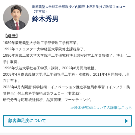
慶應義塾大学理工学部教授／内閣府 上席科学技術政策フェロー
（非常勤）
鈴木秀男
【経歴】
1989年慶應義塾大学理工学部管理工学科卒業。
1992年ロチェスター大学経営大学院修士課程修了。
1996年東京工業大学大学院理工学研究科博士課程経営工学専攻修了。博士（工
学）取得。
1996年筑波大学社会工学系・講師。2002年6月同助教授。
2008年4月慶應義塾大学理工学部管理工学科・准教授。2011年4月同教授、現
在に至る。
2023年4月内閣府 科学技術・イノベーション推進事務局参事官（インフラ・防
災担当）付上席科学技術政策フェロー（非常勤）
研究分野は応用統計解析、品質管理、マーケティング。
≫鈴木研究室についての詳細はこちら
顧客満足度について