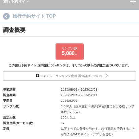
旅行予約サイト
旅行予約サイト TOP
調査概要
サンプル数
5,080
人
この旅行予約サイト 国内旅行ランキングは、オリコンの以下の調査に基づいています。
ジャンル・ランキング定義 調査詳細について
事前調査
2025/08/01～2025/12/03
調査期間
2025/12/04～2025/12/11
更新日
2026/03/02
サンプル数
5,080人（国内旅行・海外旅行調査における総サンプ
ル数7,730人）
規定人数
100人以上
調査企業(サービス)数
37
定義
以下すべての条件を満たす、旅行商品を予約すること
ができるWEBサイト（アプリも含む）