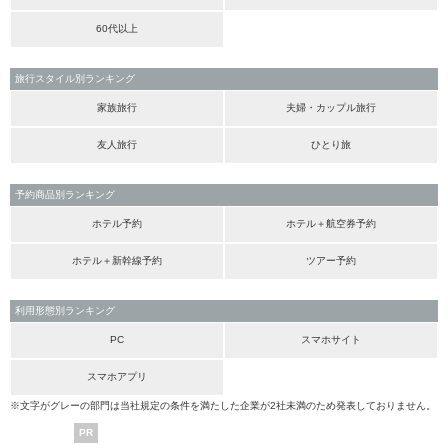
60代以上
旅行スタイル別ランキング
家族旅行
夫婦・カップル旅行
友人旅行
ひとり旅
予約商品別ランキング
ホテル予約
ホテル＋航空券予約
ホテル＋新幹線予約
ツアー予約
利用形態別ランキング
PC
スマホサイト
スマホアプリ
※文字がグレーの部門は当社規定の条件を満たした企業が2社未満のため発表しておりません。
PR