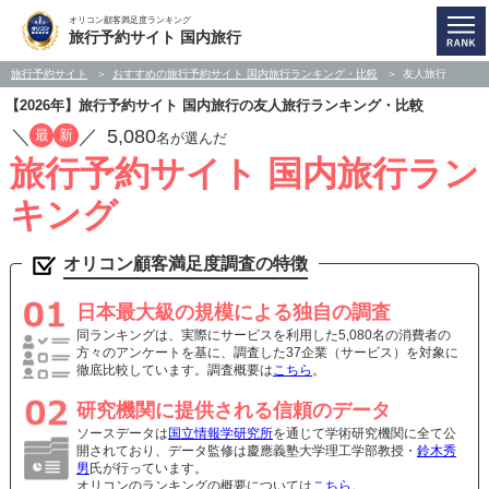
オリコン顧客満足度ランキング
旅行予約サイト 国内旅行
旅行予約サイト
おすすめの旅行予約サイト 国内旅行ランキング・比較
友人旅行
【2026年】旅行予約サイト 国内旅行の友人旅行ランキング・比較
／
／
5,080
最
新
名が選んだ
旅行予約サイト 国内旅行ラン
キング
オリコン顧客満足度調査の特徴
日本最大級の規模による独自の調査
同ランキングは、実際にサービスを利用した5,080名の消費者の
方々のアンケートを基に、調査した37企業（サービス）を対象に
徹底比較しています。調査概要は
こちら
。
研究機関に提供される信頼のデータ
ソースデータは
国立情報学研究所
を通じて学術研究機関に全て公
開されており、データ監修は慶應義塾大学理工学部教授・
鈴木秀
男
氏が行っています。
オリコンのランキングの概要については
こちら
。