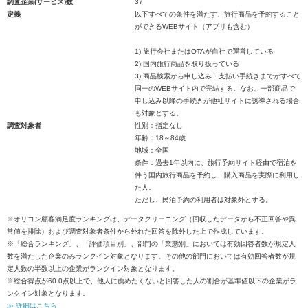
調査企業(サービス)数
37
定義
以下すべての条件を満たす、旅行商品を予約すること
ができるWEBサイト（アプリも含む）
1) 旅行会社またはOTAが自社で運営している
2) 国内旅行商品を取り扱っている
3) 商品検索から申し込み・支払い手続きまでがすべて
同一のWEBサイト内で完結する。なお、一部商品で
申し込み以降の手続きが他社サイトに誘導される場合
も対象とする。
調査対象者
性別：指定なし
年齢：18～84歳
地域：全国
条件：過去1年以内に、旅行予約サイト経由で宿泊を
伴う国内旅行商品を予約し、購入商品を実際に利用し
た人。
ただし、民泊予約の利用者は対象外とする。
※オリコン顧客満足度ランキングは、データクリーニング（回収したデータから不正回答や異
常値を排除）および調査対象者条件から外れた回答を除外した上で作成しています。
※「総合ランキング」、「評価項目別」、部門の「業態別」においては有効回答者数が規定人
数を満たした企業のみランクイン対象となります。その他の部門においては有効回答者数が規
定人数の半数以上の企業がランクイン対象となります。
※総合得点が60.0点以上で、他人に薦めたくないと回答した人の割合が基準値以下の企業がラ
ンクイン対象となります。
≫ 詳細はこちら