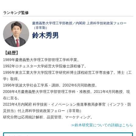
ランキング監修
慶應義塾大学理工学部教授／内閣府 上席科学技術政策フェロー
（非常勤）
鈴木秀男
【経歴】
1989年慶應義塾大学理工学部管理工学科卒業。
1992年ロチェスター大学経営大学院修士課程修了。
1996年東京工業大学大学院理工学研究科博士課程経営工学専攻修了。博士（工
学）取得。
1996年筑波大学社会工学系・講師。2002年6月同助教授。
2008年4月慶應義塾大学理工学部管理工学科・准教授。2011年4月同教授、現
在に至る。
2023年4月内閣府 科学技術・イノベーション推進事務局参事官（インフラ・防
災担当）付上席科学技術政策フェロー（非常勤）
研究分野は応用統計解析、品質管理、マーケティング。
≫鈴木研究室についての詳細はこちら