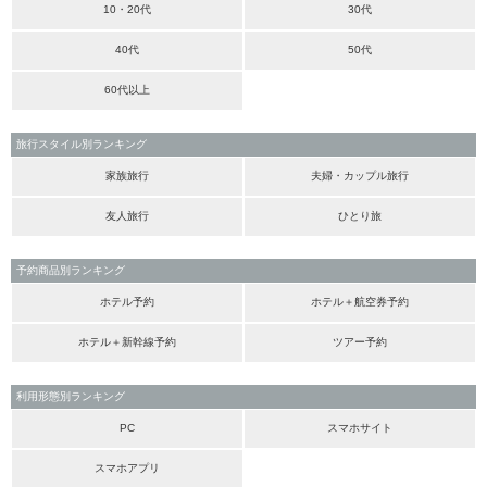
10・20代
30代
40代
50代
60代以上
旅行スタイル別ランキング
家族旅行
夫婦・カップル旅行
友人旅行
ひとり旅
予約商品別ランキング
ホテル予約
ホテル＋航空券予約
ホテル＋新幹線予約
ツアー予約
利用形態別ランキング
PC
スマホサイト
スマホアプリ