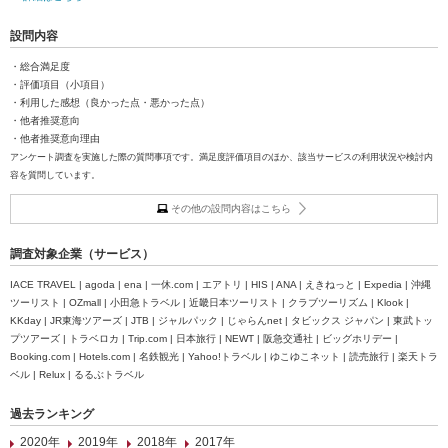
設問内容
・総合満足度
・評価項目（小項目）
・利用した感想（良かった点・悪かった点）
・他者推奨意向
・他者推奨意向理由
アンケート調査を実施した際の質問事項です。満足度評価項目のほか、該当サービスの利用状況や検討内
容を質問しています。
その他の設問内容はこちら
調査対象企業（サービス）
IACE TRAVEL | agoda | ena | 一休.com | エアトリ | HIS | ANA | えきねっと | Expedia | 沖縄
ツーリスト | OZmall | 小田急トラベル | 近畿日本ツーリスト | クラブツーリズム | Klook |
KKday | JR東海ツアーズ | JTB | ジャルパック | じゃらんnet | タビックス ジャパン | 東武トッ
プツアーズ | トラベロカ | Trip.com | 日本旅行 | NEWT | 阪急交通社 | ビッグホリデー |
Booking.com | Hotels.com | 名鉄観光 | Yahoo!トラベル | ゆこゆこネット | 読売旅行 | 楽天トラ
ベル | Relux | るるぶトラベル
過去ランキング
2020年
2019年
2018年
2017年