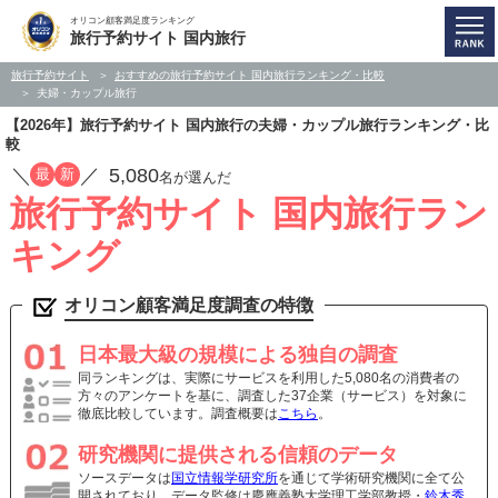
オリコン顧客満足度ランキング
旅行予約サイト 国内旅行
旅行予約サイト
おすすめの旅行予約サイト 国内旅行ランキング・比較
夫婦・カップル旅行
【2026年】旅行予約サイト 国内旅行の夫婦・カップル旅行ランキング・比
較
／
／
5,080
最
新
名が選んだ
旅行予約サイト 国内旅行ラン
キング
オリコン顧客満足度調査の特徴
日本最大級の規模による独自の調査
同ランキングは、実際にサービスを利用した5,080名の消費者の
方々のアンケートを基に、調査した37企業（サービス）を対象に
徹底比較しています。調査概要は
こちら
。
研究機関に提供される信頼のデータ
ソースデータは
国立情報学研究所
を通じて学術研究機関に全て公
開されており、データ監修は慶應義塾大学理工学部教授・
鈴木秀