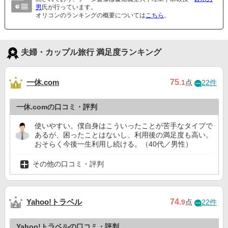
男
氏が行っています。
オリコンのランキングの概要については
こちら
。
夫婦・カップル旅行 満足度ランキング
一休.com
75
.1
点
22件
一休.comの口コミ・評判
使いやすい。僕自身はこういったことが苦手なタイプで
あるが、困ったことはないし、利用後の満足度も高い。
おそらく今後一生利用し続ける。（40代／男性）
その他の口コミ・評判
Yahoo!トラベル
74
.9
点
22件
Yahoo!トラベルの口コミ・評判