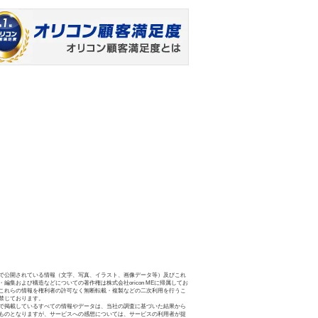
で公開されている情報（文字、写真、イラスト、画像データ等）及びこれ
・編集および構造などについての著作権は株式会社oricon MEに帰属してお
これらの情報を権利者の許可なく無断転載・複製などの二次利用を行うこ
禁じております。
で掲載しているすべての情報やデータは、当社の調査に基づいた結果から
ものとなりますが、サービスへの感想については、サービスの利用者が提