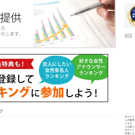
PR
グ
当サイト
らの配置
ります。
とは固く
当サイト
作成した