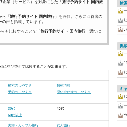
37
企業（サービス）を対象にした「
旅行予約サイト 国内旅
検
一
から「
旅行予約サイト 国内旅行
」を評価。さらに回答者の
じ
ーの声も掲載しています。
からも比較することで「
旅行予約サイト 国内旅行
」選びに
掲
一
目別に並び替えて比較することが出来ます。
じ
検索のしやすさ
掲載情報
キ
予約のしやすさ
問い合わせのしやすさ
じ
一
30代
40代
Y
60代以上
夫婦・カップル旅行
友人旅行