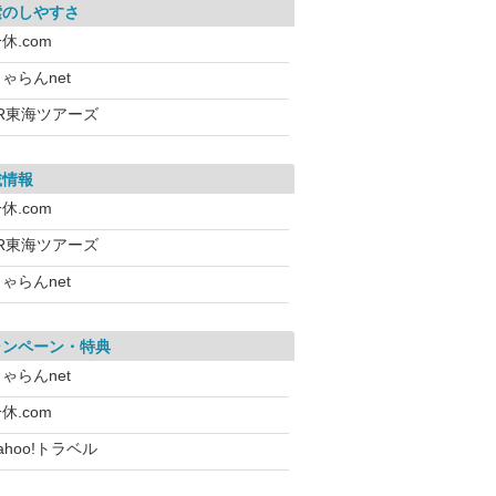
索のしやすさ
休.com
ゃらんnet
JR東海ツアーズ
載情報
休.com
JR東海ツアーズ
ゃらんnet
ャンペーン・特典
ゃらんnet
休.com
ahoo!トラベル