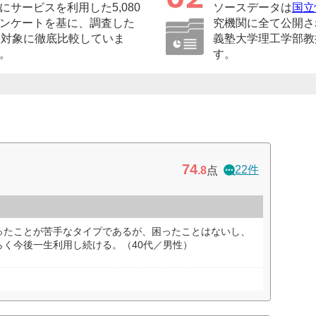
サービスを利用した5,080
ソースデータは
国立
ンケートを基に、調査した
究機関に全て公開さ
を対象に徹底比較していま
義塾大学理工学部教
。
す。
74
22件
.8
点
ったことが苦手なタイプであるが、困ったことはないし、
らく今後一生利用し続ける。（40代／男性）