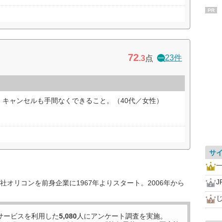
PR
72
23件
.3
点
。キャンセルも手間なくできること。（40代／女性）
サ
一
オリコンを前身企業に1967年よりスタート。2006年から
じ
サービスを利用した
5,080
人にアンケート調査を実施。