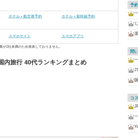
予
一
ホテル＋航空券予約
ホテル＋新幹線予約
じ
スマホサイト
スマホアプリ
業が2社未満のため発表しておりません。
問
一
国内旅行 40代ランキングまとめ
J
コ
一
Y