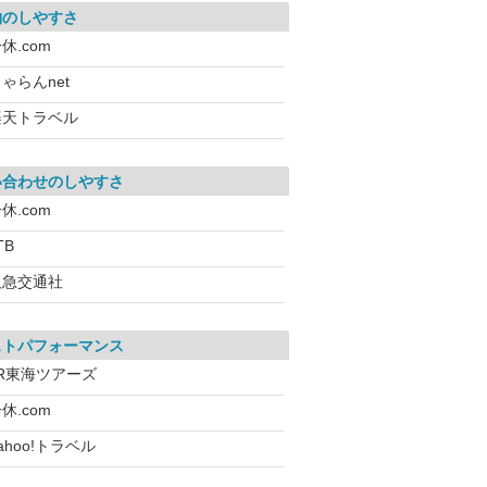
約のしやすさ
休.com
ゃらんnet
楽天トラベル
い合わせのしやすさ
休.com
TB
阪急交通社
ストパフォーマンス
JR東海ツアーズ
休.com
ahoo!トラベル