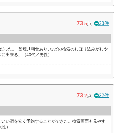
73
23件
.5
点
だった。｢禁煙｣｢朝食あり｣などの検索のしぼり込みがしや
に出来る。（40代／男性）
73
22件
.2
点
でいい宿を安く予約することができた。検索画面も見やす
女性）