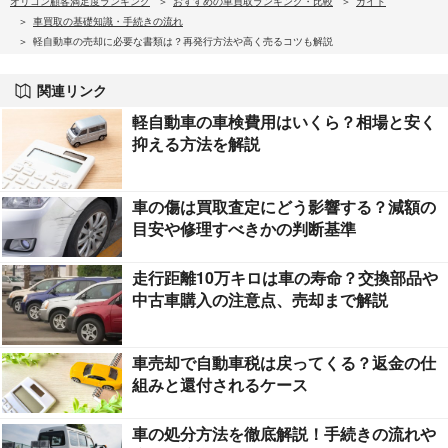
オリコン顧客満足度ランキング
おすすめの車買取ランキング・比較
ガイド
車買取の基礎知識・手続きの流れ
軽自動車の売却に必要な書類は？再発行方法や高く売るコツも解説
関連リンク
軽自動車の車検費用はいくら？相場と安く
抑える方法を解説
車の傷は買取査定にどう影響する？減額の
目安や修理すべきかの判断基準
走行距離10万キロは車の寿命？交換部品や
中古車購入の注意点、売却まで解説
車売却で自動車税は戻ってくる？返金の仕
組みと還付されるケース
車の処分方法を徹底解説！手続きの流れや