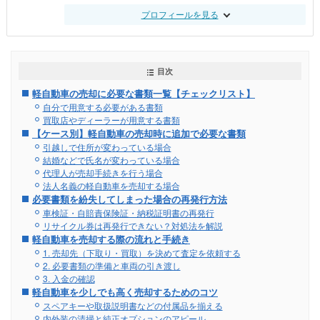
プロフィールを見る
目次
軽自動車の売却に必要な書類一覧【チェックリスト】
自分で用意する必要がある書類
買取店やディーラーが用意する書類
【ケース別】軽自動車の売却時に追加で必要な書類
引越しで住所が変わっている場合
結婚などで氏名が変わっている場合
代理人が売却手続きを行う場合
法人名義の軽自動車を売却する場合
必要書類を紛失してしまった場合の再発行方法
車検証・自賠責保険証・納税証明書の再発行
リサイクル券は再発行できない？対処法を解説
軽自動車を売却する際の流れと手続き
1. 売却先（下取り・買取）を決めて査定を依頼する
2. 必要書類の準備と車両の引き渡し
3. 入金の確認
軽自動車を少しでも高く売却するためのコツ
スペアキーや取扱説明書などの付属品を揃える
内外装の清掃と純正オプションのアピール