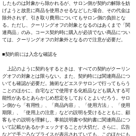
したものは対象から除かれるが、サロン側が契約の解除を妨
げようと故意に商品を使用させるなどした場合、その代金は
除外されず、引き取り費用についてもサロン側の負担とな
る。ただし、クーリングオフの対象となるのはあくまで「関
連商品」のみ。コース契約時に購入が必須でない商品につい
ては、クーリングオフの対象外となるので注意が必要だ。
■契約前には入念な確認を
上記のように契約をするときは、すべての契約がクーリン
グオフの対象とは限らない。また、契約時には関連商品につ
いても確認が必要だ。施術などエステサロンで行ってもらう
ことのほかに、自宅などで使用する化粧品なども購入する可
能性があるとあらかじめ想定をしておくとよいだろう。サロ
ン側から「有用性」、「商品内容」、「使用方法」、「使用
期限」、「使用上の注意」などの説明を受けるとともに、顧
客もその説明を理解し、事前説明書や契約書に関連商品につ
いて記載があるかチェックすることが大切だ。さらに、広告
などで手ごろなプライスが表示されていても、このほかにも