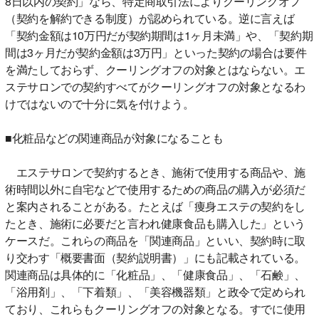
8日以内の契約」なら、特定商取引法によりクーリングオフ
（契約を解約できる制度）が認められている。逆に言えば
「契約金額は10万円だが契約期間は1ヶ月未満」や、「契約期
間は3ヶ月だが契約金額は3万円」といった契約の場合は要件
を満たしておらず、クーリングオフの対象とはならない。エ
ステサロンでの契約すべてがクーリングオフの対象となるわ
けではないので十分に気を付けよう。
■化粧品などの関連商品が対象になることも
エステサロンで契約するとき、施術で使用する商品や、施
術時間以外に自宅などで使用するための商品の購入が必須だ
と案内されることがある。たとえば「痩身エステの契約をし
たとき、施術に必要だと言われ健康食品も購入した」という
ケースだ。これらの商品を「関連商品」といい、契約時に取
り交わす「概要書面（契約説明書）」にも記載されている。
関連商品は具体的に「化粧品」、「健康食品」、「石鹸」、
「浴用剤」、「下着類」、「美容機器類」と政令で定められ
ており、これらもクーリングオフの対象となる。すでに使用