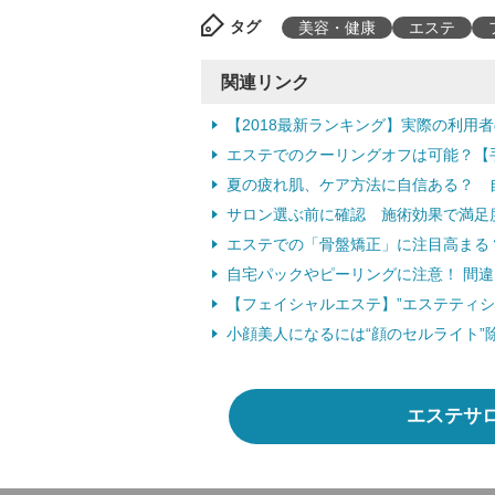
タグ
美容・健康
エステ
関連リンク
【2018最新ランキング】実際の利用
エステでのクーリングオフは可能？【
夏の疲れ肌、ケア方法に自信ある？ 自
サロン選ぶ前に確認 施術効果で満足度
エステでの「骨盤矯正」に注目高まる
自宅パックやピーリングに注意！ 間
【フェイシャルエステ】”エステティシ
小顔美人になるには“顔のセルライト”
エステサ