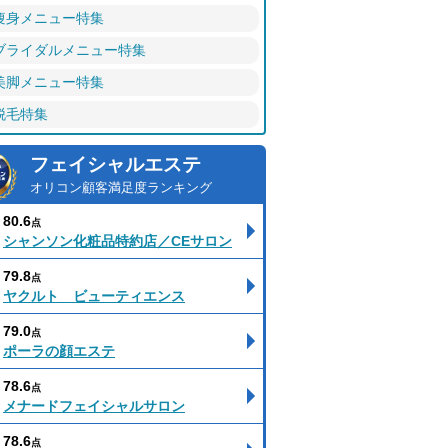
痩身メニュー特集
ブライダルメニュー特集
美脚メニュー特集
脱毛特集
フェイシャルエステ
オリコン顧客満足度ランキング
80.6
点
シャンソン化粧品特約店／CEサロン
79.8
点
ヤクルト ビューティエンス
79.0
点
ポーラの顔エステ
78.6
点
メナードフェイシャルサロン
78.6
点