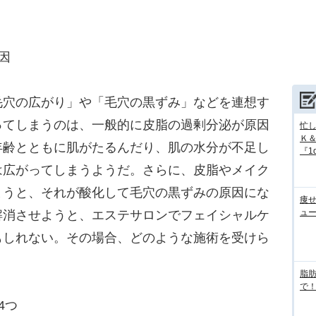
因
穴の広がり」や「毛穴の黒ずみ」などを連想す
ってしまうのは、一般的に皮脂の過剰分泌が原因
忙
Ｋ
年齢とともに肌がたるんだり、肌の水分が不足し
『1d
は広がってしまうようだ。さらに、皮脂やメイク
まうと、それが酸化して毛穴の黒ずみの原因にな
痩
ュ
解消させようと、エステサロンでフェイシャルケ
もしれない。その場合、どのような施術を受けら
脂
で！
4つ