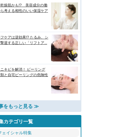
乾燥肌かも!? 美容成分の働
から考える相性のいい保湿ケア
フケアは逆効果!? たるみ、シ
撃退する正しい「リフトア...
ニキビを解消！ ピーリング
種類と自宅ピーリングの危険性
事をもっと見る ≫
集カテゴリ一覧
フェイシャル特集