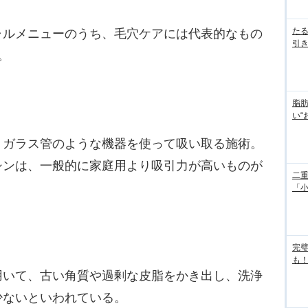
た
ルメニューのうち、毛穴ケアには代表的なもの
引き
。
脂
い“
ガラス管のような機器を使って吸い取る施術。
シンは、一般的に家庭用より吸引力が高いものが
二重
「
完
も！
いて、古い角質や過剰な皮脂をかき出し、洗浄
少ないといわれている。