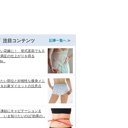
注目コンテンツ
記事一覧へ ≫
しい花嫁に！ 挙式直前でもＯ
＆満足の仕上がりを得る
a...
せたい部位と好相性な痩身メニ
ー＆お家ダイエットの注意点
肪凍結にキャビテーションま
 いま知りたいのは“効果の...