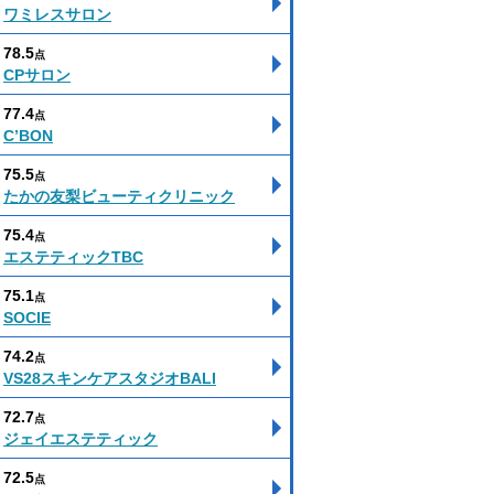
ワミレスサロン
78.5
点
CPサロン
77.4
点
C’BON
75.5
点
たかの友梨ビューティクリニック
75.4
点
エステティックTBC
75.1
点
SOCIE
74.2
点
VS28スキンケアスタジオBALI
72.7
点
ジェイエステティック
72.5
点