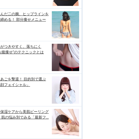
るんだ二の腕、ヒップラインを
締める！ 部分痩せメニュー
肪がつきやすく、落ちにく
お腹痩せ”のテクニックとは
あごを撃退！ 目的別で選ぶ
小顔フェイシャル」
璧保湿ケアから美肌ピーリング
 肌の悩み別でみる「最新フ...