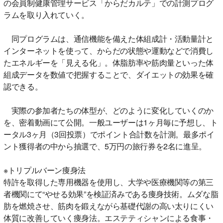
の会員制健康管理サービス「からだカルテ」での計測プログ
ラムを取り入れていく。
同プログラムは、通信機能を備えた体組成計・活動量計と
インターネットを使って、からだの状態や運動などで消費し
たエネルギーを「見える化」。体脂肪率や筋肉量といった体
組成データを数値で把握することで、ダイエットの効果を確
認できる。
実際の参加者たちの体型が、どのように変化していくのか
を、密着動画にて公開。一般ユーザーは1ヶ月毎に予想し、ト
ータル3ヶ月（3回投票）でポイント合計数を計測。最多ポイ
ント獲得者の中から抽選で、5万円の旅行券を2名に進呈。
※トリプルバーン痩身法
特許を取得した専用機器を使用し、大学や医療機関等の第三
者機関にて“やせる効果”を検証済みである痩身技術。ムダな脂
肪を燃焼させ、筋肉を鍛えながら基礎代謝の高い太りにくい
体質に改善していく痩身法。エステティシャンによる食事・