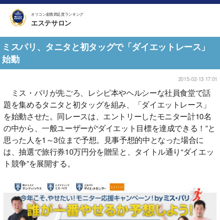
オリコン顧客満足度ランキング
エステサロン
ミスパリ、タニタと初タッグで「ダイエットレース」
始動
2015-02-13 17:01
ミス・パリが先ごろ、レシピ本やヘルシーな社員食堂で話
題を集めるタニタと初タッグを組み、「ダイエットレース」
を始動させた。同レースは、エントリーしたモニター計10名
の中から、一般ユーザーが“ダイエット目標を達成できる！”と
思った人を1～3位まで予想。見事予想的中となった場合に
は、抽選で旅行券10万円分を贈呈と、タイトル通り“ダイエッ
ト競争”を展開する。