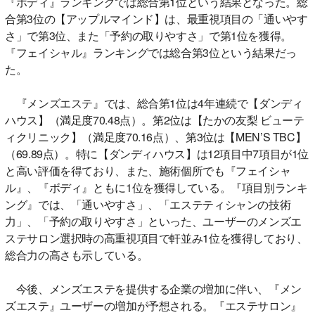
『ボディ』ランキングでは総合第1位という結果となった。総
合第3位の【アップルマインド】は、最重視項目の「通いやす
さ」で第3位、また「予約の取りやすさ」で第1位を獲得。
『フェイシャル』ランキングでは総合第3位という結果だっ
た。
『メンズエステ』では、総合第1位は4年連続で【ダンディ
ハウス】（満足度70.48点）。第2位は【たかの友梨 ビューテ
ィクリニック】（満足度70.16点）、第3位は【MEN’S TBC】
（69.89点）。特に【ダンディハウス】は12項目中7項目が1位
と高い評価を得ており、また、施術個所でも『フェイシャ
ル』、『ボディ』ともに1位を獲得している。『項目別ランキ
ング』では、「通いやすさ」、「エステティシャンの技術
力」、「予約の取りやすさ」といった、ユーザーのメンズエ
ステサロン選択時の高重視項目で軒並み1位を獲得しており、
総合力の高さも示している。
今後、メンズエステを提供する企業の増加に伴い、『メン
ズエステ』ユーザーの増加が予想される。『エステサロン』