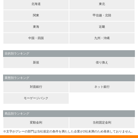
北海道
東北
関東
甲信越・北陸
東海
近畿
中国・四国
九州・沖縄
目的別ランキング
新規
借り換え
業態別ランキング
対面銀行
ネット銀行
モーゲージバンク
商品別ランキング
変動金利
当初固定金利
※文字がグレーの部門は当社規定の条件を満たした企業が2社未満のため発表しておりません。