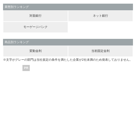
業態別ランキング
対面銀行
ネット銀行
モーゲージバンク
商品別ランキング
変動金利
当初固定金利
※文字がグレーの部門は当社規定の条件を満たした企業が2社未満のため発表しておりません。
PR