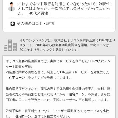
これまでネット銀行を利用していなかったので、利便性
としてはよかった。一次的にでも金利が下がってよかっ
た。（40代／男性）
その他の口コミ・評判
オリコンランキングは、株式会社オリコンを前身企業に1967年より
スタート。2006年からは顧客満足度調査を開始。住宅ローンは、
2011年よりランキングを発表しています。
オリコン顧客満足度調査では、実際にサービスを利用した
11,629
人にアン
ケート調査を実施。
満足度に関する回答を基に、調査した
116
企業（サービス）を対象にした
「
住宅ローン
」ランキングを発表しています。
総合満足度だけでなく、商品内容や団体信用生命保険の充実さ、金利、担
当者の対応や商品別など様々な切り口から「
住宅ローン
」を評価。さらに
回答者の口コミや評判といった、実際のユーザーの声も掲載しています。
取引手数料・保証料だけでなく、“ユーザー満足度”からもサービスを比較
し、「
住宅ローン
」選びにお役立てください。