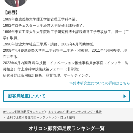
【経歴】
1989年慶應義塾大学理工学部管理工学科卒業。
1992年ロチェスター大学経営大学院修士課程修了。
1996年東京工業大学大学院理工学研究科博士課程経営工学専攻修了。博士（工
学）取得。
1996年筑波大学社会工学系・講師。2002年6月同助教授。
2008年4月慶應義塾大学理工学部管理工学科・准教授。2011年4月同教授、現
在に至る。
2023年4月内閣府 科学技術・イノベーション推進事務局参事官（インフラ・防
災担当）付上席科学技術政策フェロー（非常勤）
研究分野は応用統計解析、品質管理、マーケティング。
≫鈴木研究室についての詳細はこちら
顧客満足度について
オリコン顧客満足度ランキング
おすすめの住宅ローンランキング・比較
金利で比較する住宅ローンランキング・口コミ情報
オリコン顧客満足度
ランキング一覧