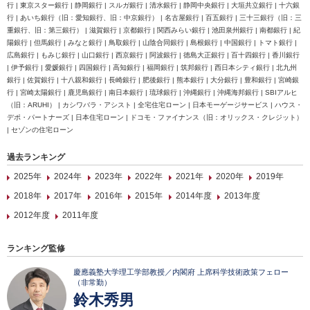
行 | 東京スター銀行 | 静岡銀行 | スルガ銀行 | 清水銀行 | 静岡中央銀行 | 大垣共立銀行 | 十六銀
行 | あいち銀行（旧：愛知銀行、旧：中京銀行） | 名古屋銀行 | 百五銀行 | 三十三銀行（旧：三
重銀行、旧：第三銀行） | 滋賀銀行 | 京都銀行 | 関西みらい銀行 | 池田泉州銀行 | 南都銀行 | 紀
陽銀行 | 但馬銀行 | みなと銀行 | 鳥取銀行 | 山陰合同銀行 | 島根銀行 | 中国銀行 | トマト銀行 |
広島銀行 | もみじ銀行 | 山口銀行 | 西京銀行 | 阿波銀行 | 徳島大正銀行 | 百十四銀行 | 香川銀行
| 伊予銀行 | 愛媛銀行 | 四国銀行 | 高知銀行 | 福岡銀行 | 筑邦銀行 | 西日本シティ銀行 | 北九州
銀行 | 佐賀銀行 | 十八親和銀行 | 長崎銀行 | 肥後銀行 | 熊本銀行 | 大分銀行 | 豊和銀行 | 宮崎銀
行 | 宮崎太陽銀行 | 鹿児島銀行 | 南日本銀行 | 琉球銀行 | 沖縄銀行 | 沖縄海邦銀行 | SBIアルヒ
（旧：ARUHI） | カシワバラ・アシスト | 全宅住宅ローン | 日本モーゲージサービス | ハウス・
デポ・パートナーズ | 日本住宅ローン | ドコモ・ファイナンス（旧：オリックス・クレジット）
| セゾンの住宅ローン
過去ランキング
2025年
2024年
2023年
2022年
2021年
2020年
2019年
2018年
2017年
2016年
2015年
2014年度
2013年度
2012年度
2011年度
ランキング監修
慶應義塾大学理工学部教授／内閣府 上席科学技術政策フェロー
（非常勤）
鈴木秀男