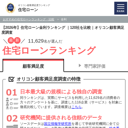
オリコン顧客満足度ランキング
住宅ローン
おすすめの住宅ローンランキング・比較
金利
【2026年】住宅ローン金利ランキング ｜120社を比較｜オリコン顧客満足
度調査
11,629
最
新
／
／
名が選んだ
住宅ローンランキング
顧客満足度
専門家評価
オリコン顧客満足度調査の特徴
日本最大級の規模による独自の調査
同ランキングは、実際にサービスを利用した11,629名の消費者の
方々のアンケートを基に、調査した116企業（サービス）を対象に
徹底比較しています。調査概要は
こちら
。
研究機関に提供される信頼のデータ
ソースデータは
国立情報学研究所
を通じて学術研究機関に全て公