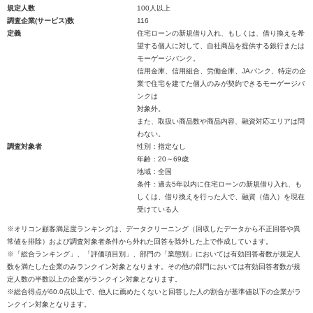
規定人数
100人以上
調査企業(サービス)数
116
定義
住宅ローンの新規借り入れ、もしくは、借り換えを希
望する個人に対して、自社商品を提供する銀行または
モーゲージバンク。
信用金庫、信用組合、労働金庫、JAバンク、特定の企
業で住宅を建てた個人のみが契約できるモーゲージバ
ンクは
対象外。
また、取扱い商品数や商品内容、融資対応エリアは問
わない。
調査対象者
性別：指定なし
年齢：20～69歳
地域：全国
条件：過去5年以内に住宅ローンの新規借り入れ、も
しくは、借り換えを行った人で、融資（借入）を現在
受けている人
※オリコン顧客満足度ランキングは、データクリーニング（回収したデータから不正回答や異
常値を排除）および調査対象者条件から外れた回答を除外した上で作成しています。
※「総合ランキング」、「評価項目別」、部門の「業態別」においては有効回答者数が規定人
数を満たした企業のみランクイン対象となります。その他の部門においては有効回答者数が規
定人数の半数以上の企業がランクイン対象となります。
※総合得点が60.0点以上で、他人に薦めたくないと回答した人の割合が基準値以下の企業がラ
ンクイン対象となります。