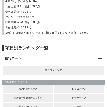
4位 auじぶん銀行 69.8点
5位 三菱ＵＦＪ銀行 69.4点
6位 楽天銀行 69.3点
7位 ソニー銀行 68.8点
8位 関西みらい銀行 68.3点
9位 北陸銀行 67.9点
10位 ドコモSMTBネット銀行（旧：住信SBIネット銀行） 67.6点
項目別ランキング一覧
住宅ローン
総合ランキング
評価項目別ランキング
商品内容の充実さ
担当者の対応
団体信用生命保険の充実さ
付帯サービス
審査・契約手続き
金利