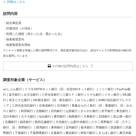
≫ 詳細はこちら
設問内容
・総合満足度
・評価項目（小項目）
・利用した感想（良かった点・悪かった点）
・他者推奨意向
・他者推奨意向理由
アンケート調査を実施した際の質問事項です。満足度評価項目のほか、該当サービスの利用状況や検討内
容を質問しています。
その他の設問内容はこちら
調査対象企業（サービス）
auじぶん銀行 | ドコモSMTBネット銀行（旧：住信SBIネット銀行） | ソニー銀行 | PayPay銀
行 | 楽天銀行 | みずほ銀行 | 三井住友銀行 | 三菱ＵＦＪ銀行 | りそな銀行 | イオン銀行 | SBJ銀
行 | 埼玉りそな銀行 | SBI新生銀行（旧：新生銀行） | ゆうちょ銀行 | SMBC信託銀行プレステ
ィア | 三井住友信託銀行 | 北海道銀行 | 北洋銀行 | 青森みちのく銀行（旧：青森銀行、旧：みち
のく銀行） | 秋田銀行 | 北都銀行 | 荘内銀行 | 山形銀行 | きらやか銀行 | 岩手銀行 | 東北銀行 |
北日本銀行 | 七十七銀行 | 仙台銀行 | 東邦銀行 | 福島銀行 | 大東銀行 | 北陸銀行 | 富山第一銀行
| 北國銀行 | 福井銀行 | 第四北越銀行 | 大光銀行 | 山梨中央銀行 | 八十二長野銀行（旧：八十二
銀行、旧：長野銀行） | 群馬銀行 | 東和銀行 | 足利銀行 | 栃木銀行 | 常陽銀行 | 筑波銀行 | 武蔵
野銀行 | 千葉銀行 | 千葉興業銀行 | 京葉銀行 | 横浜銀行 | 神奈川銀行 | きらぼし銀行 | 東日本銀