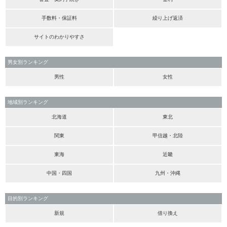
手数料・保証料
繰り上げ返済
サイトのわかりやすさ
男女別ランキング
男性
女性
地域別ランキング
北海道
東北
関東
甲信越・北陸
東海
近畿
中国・四国
九州・沖縄
目的別ランキング
新規
借り換え