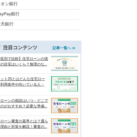
イオン銀行
ayPay銀行
楽天銀行
注目コンテンツ
記事一覧へ ≫
年収別で比較】住宅ローンの借
の目安はいくら？無理のな...
ット35とはどんな住宅ロー
？利用条件や向いている人・
宅ローンの相談はいつ・どこで
のがおすすめ？必要な準備...
宅ローン審査の基準とは？通ら
理由と対策を解説！審査の...