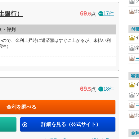
69
新生銀行）
17件
.6
点
付
ミ・評判
ないので、金利上昇時に返済額はすぐに上がるが、未払い利
男性）
審
69
18件
.5
点
金利を調べる
詳細を見る（公式サイト）
金