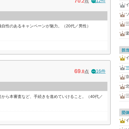
70
12件
.2
点
独自性のあるキャンペーンが魅力。（20代／男性）
担
69
16件
.8
点
査から本審査など、手続きを進めていけること。（40代／
団