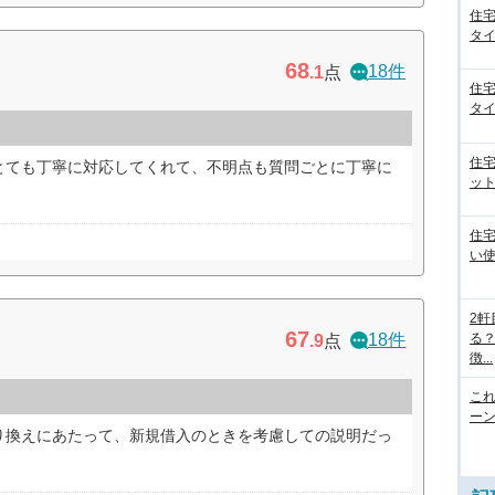
住
タイ
68
18件
.1
点
住
タイ
住
とても丁寧に対応してくれて、不明点も質問ごとに丁寧に
ット
）
住
い
2
67
18件
る
.9
点
徴...
こ
ー
り換えにあたって、新規借入のときを考慮しての説明だっ