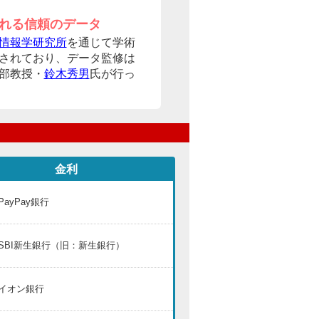
れる信頼のデータ
情報学研究所
を通じて学術
されており、データ監修は
部教授・
鈴木秀男
氏が行っ
金利
PayPay銀行
SBI新生銀行（旧：新生銀行）
イオン銀行