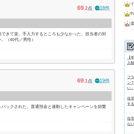
69
18件
.2
点
P
結できて楽。手入力するところも少なかった。担当者の対
。（40代／男性）
【
入額
フラ
69
19件
.1
点
ン
い...
住
する
ュバックされた。普通預金と連動したキャンペーンを頻繁
）
住
ない