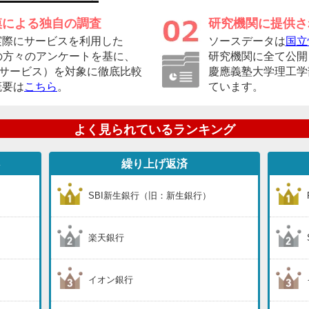
模による独自の調査
研究機関に提供さ
実際にサービスを利用した
ソースデータは
国立
者の方々のアンケートを基に、
研究機関に全て公開
（サービス）を対象に徹底比較
慶應義塾大学理工学
概要は
こちら
。
ています。
よく見られているランキング
さ
繰り上げ返済
SBI新生銀行（旧：新生銀行）
楽天銀行
イオン銀行