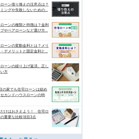
宅ローン借り換えの注意点は？
ミングや失敗しないための...
宅ローンの種類と特徴は？金利
プやペアローンなど選び方...
宅ローンの変動金利とは？メリ
・デメリットと固定金利と...
宅ローンの繰り上げ返済。正し
使い方
軒目の家でも住宅ローンは組め
？セカンドハウスローンの特
れだけはおさえよう！ 住宅ロ
ンの重要な比較項目3点