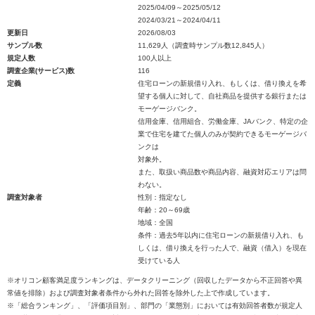
2025/04/09～2025/05/12
2024/03/21～2024/04/11
更新日
2026/08/03
サンプル数
11,629人（調査時サンプル数12,845人）
規定人数
100人以上
調査企業(サービス)数
116
定義
住宅ローンの新規借り入れ、もしくは、借り換えを希
望する個人に対して、自社商品を提供する銀行または
モーゲージバンク。
信用金庫、信用組合、労働金庫、JAバンク、特定の企
業で住宅を建てた個人のみが契約できるモーゲージバ
ンクは
対象外。
また、取扱い商品数や商品内容、融資対応エリアは問
わない。
調査対象者
性別：指定なし
年齢：20～69歳
地域：全国
条件：過去5年以内に住宅ローンの新規借り入れ、も
しくは、借り換えを行った人で、融資（借入）を現在
受けている人
※オリコン顧客満足度ランキングは、データクリーニング（回収したデータから不正回答や異
常値を排除）および調査対象者条件から外れた回答を除外した上で作成しています。
※「総合ランキング」、「評価項目別」、部門の「業態別」においては有効回答者数が規定人