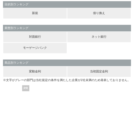
目的別ランキング
新規
借り換え
業態別ランキング
対面銀行
ネット銀行
モーゲージバンク
商品別ランキング
変動金利
当初固定金利
※文字がグレーの部門は当社規定の条件を満たした企業が2社未満のため発表しておりません。
PR