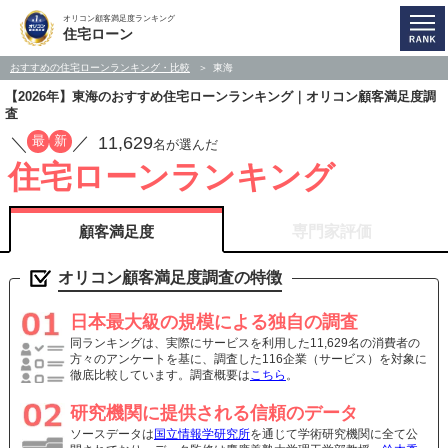
オリコン顧客満足度ランキング
住宅ローン
おすすめの住宅ローンランキング・比較
東海
【2026年】東海のおすすめ住宅ローンランキング｜オリコン顧客満足度調
査
11,629
最
新
／
／
名が選んだ
住宅ローンランキング
顧客満足度
専門家評価
オリコン顧客満足度調査の特徴
日本最大級の規模による独自の調査
同ランキングは、実際にサービスを利用した11,629名の消費者の
方々のアンケートを基に、調査した116企業（サービス）を対象に
徹底比較しています。調査概要は
こちら
。
研究機関に提供される信頼のデータ
ソースデータは
国立情報学研究所
を通じて学術研究機関に全て公