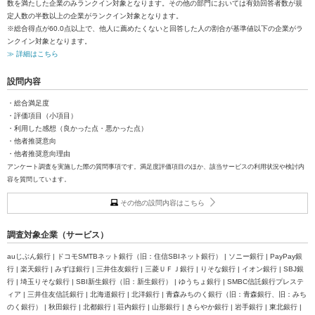
数を満たした企業のみランクイン対象となります。その他の部門においては有効回答者数が規
定人数の半数以上の企業がランクイン対象となります。
※総合得点が60.0点以上で、他人に薦めたくないと回答した人の割合が基準値以下の企業がラ
ンクイン対象となります。
≫ 詳細はこちら
設問内容
・総合満足度
・評価項目（小項目）
・利用した感想（良かった点・悪かった点）
・他者推奨意向
・他者推奨意向理由
アンケート調査を実施した際の質問事項です。満足度評価項目のほか、該当サービスの利用状況や検討内
容を質問しています。
その他の設問内容はこちら
調査対象企業（サービス）
auじぶん銀行 | ドコモSMTBネット銀行（旧：住信SBIネット銀行） | ソニー銀行 | PayPay銀
行 | 楽天銀行 | みずほ銀行 | 三井住友銀行 | 三菱ＵＦＪ銀行 | りそな銀行 | イオン銀行 | SBJ銀
行 | 埼玉りそな銀行 | SBI新生銀行（旧：新生銀行） | ゆうちょ銀行 | SMBC信託銀行プレステ
ィア | 三井住友信託銀行 | 北海道銀行 | 北洋銀行 | 青森みちのく銀行（旧：青森銀行、旧：みち
のく銀行） | 秋田銀行 | 北都銀行 | 荘内銀行 | 山形銀行 | きらやか銀行 | 岩手銀行 | 東北銀行 |