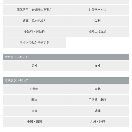
団体信用生命保険の充実さ
付帯サービス
審査・契約手続き
金利
手数料・保証料
繰り上げ返済
サイトのわかりやすさ
男女別ランキング
男性
女性
地域別ランキング
北海道
東北
関東
甲信越・北陸
東海
近畿
中国・四国
九州・沖縄