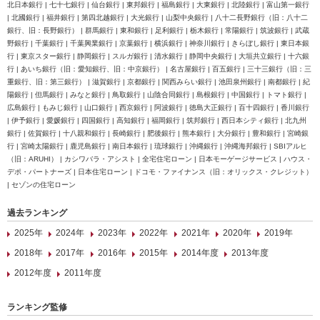
北日本銀行 | 七十七銀行 | 仙台銀行 | 東邦銀行 | 福島銀行 | 大東銀行 | 北陸銀行 | 富山第一銀行
| 北國銀行 | 福井銀行 | 第四北越銀行 | 大光銀行 | 山梨中央銀行 | 八十二長野銀行（旧：八十二
銀行、旧：長野銀行） | 群馬銀行 | 東和銀行 | 足利銀行 | 栃木銀行 | 常陽銀行 | 筑波銀行 | 武蔵
野銀行 | 千葉銀行 | 千葉興業銀行 | 京葉銀行 | 横浜銀行 | 神奈川銀行 | きらぼし銀行 | 東日本銀
行 | 東京スター銀行 | 静岡銀行 | スルガ銀行 | 清水銀行 | 静岡中央銀行 | 大垣共立銀行 | 十六銀
行 | あいち銀行（旧：愛知銀行、旧：中京銀行） | 名古屋銀行 | 百五銀行 | 三十三銀行（旧：三
重銀行、旧：第三銀行） | 滋賀銀行 | 京都銀行 | 関西みらい銀行 | 池田泉州銀行 | 南都銀行 | 紀
陽銀行 | 但馬銀行 | みなと銀行 | 鳥取銀行 | 山陰合同銀行 | 島根銀行 | 中国銀行 | トマト銀行 |
広島銀行 | もみじ銀行 | 山口銀行 | 西京銀行 | 阿波銀行 | 徳島大正銀行 | 百十四銀行 | 香川銀行
| 伊予銀行 | 愛媛銀行 | 四国銀行 | 高知銀行 | 福岡銀行 | 筑邦銀行 | 西日本シティ銀行 | 北九州
銀行 | 佐賀銀行 | 十八親和銀行 | 長崎銀行 | 肥後銀行 | 熊本銀行 | 大分銀行 | 豊和銀行 | 宮崎銀
行 | 宮崎太陽銀行 | 鹿児島銀行 | 南日本銀行 | 琉球銀行 | 沖縄銀行 | 沖縄海邦銀行 | SBIアルヒ
（旧：ARUHI） | カシワバラ・アシスト | 全宅住宅ローン | 日本モーゲージサービス | ハウス・
デポ・パートナーズ | 日本住宅ローン | ドコモ・ファイナンス（旧：オリックス・クレジット）
| セゾンの住宅ローン
過去ランキング
2025年
2024年
2023年
2022年
2021年
2020年
2019年
2018年
2017年
2016年
2015年
2014年度
2013年度
2012年度
2011年度
ランキング監修