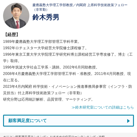
慶應義塾大学理工学部教授／内閣府 上席科学技術政策フェロー
（非常勤）
鈴木秀男
【経歴】
1989年慶應義塾大学理工学部管理工学科卒業。
1992年ロチェスター大学経営大学院修士課程修了。
1996年東京工業大学大学院理工学研究科博士課程経営工学専攻修了。博士（工
学）取得。
1996年筑波大学社会工学系・講師。2002年6月同助教授。
2008年4月慶應義塾大学理工学部管理工学科・准教授。2011年4月同教授、現
在に至る。
2023年4月内閣府 科学技術・イノベーション推進事務局参事官（インフラ・防
災担当）付上席科学技術政策フェロー（非常勤）
研究分野は応用統計解析、品質管理、マーケティング。
≫鈴木研究室についての詳細はこちら
顧客満足度について
オリコン顧客満足度ランキング
おすすめの住宅ローンランキング・比較