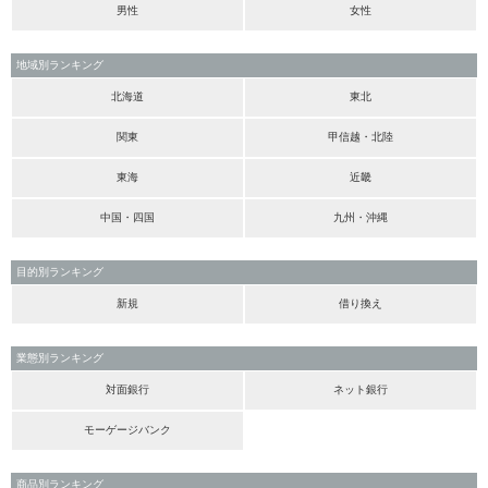
男性
女性
地域別ランキング
北海道
東北
関東
甲信越・北陸
東海
近畿
中国・四国
九州・沖縄
目的別ランキング
新規
借り換え
業態別ランキング
対面銀行
ネット銀行
モーゲージバンク
商品別ランキング