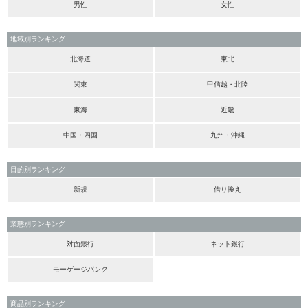
男性
女性
地域別ランキング
北海道
東北
関東
甲信越・北陸
東海
近畿
中国・四国
九州・沖縄
目的別ランキング
新規
借り換え
業態別ランキング
対面銀行
ネット銀行
モーゲージバンク
商品別ランキング