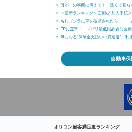
万が一の事態に備えて！ 遠くで暮ら
＜最新ランキング＞面倒な”加入手続
もしゴジラに車を破壊されたら… 「
FPに直撃！ ズバリ最低限必要な自
気になる“保険金支払いの満足度” 利
自動車保
オリコン顧客満足度ランキング