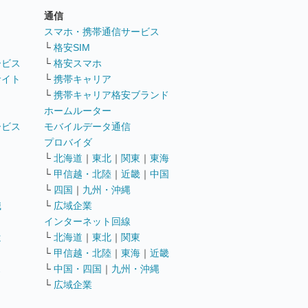
通信
ト
スマホ・携帯通信サービス
└
格安SIM
ービス
└
格安スマホ
サイト
└
携帯キャリア
└
携帯キャリア格安ブランド
ホームルーター
ービス
モバイルデータ通信
ト
プロバイダ
└
北海道
｜
東北
｜
関東
｜
東海
└
甲信越・北陸
｜
近畿
｜
中国
└
四国
｜
九州・沖縄
職
└
広域企業
インターネット回線
遣
└
北海道
｜
東北
｜
関東
└
甲信越・北陸
｜
東海
｜
近畿
ス
└
中国・四国
｜
九州・沖縄
└
広域企業