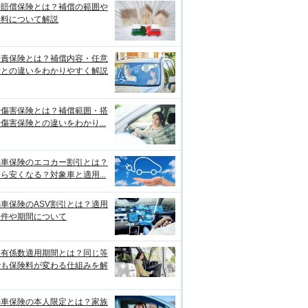
物賠償保険とは？補償の範囲や
険料について解説
賠責保険とは？補償内容・任意
険との違いをわかりやすく解説
身傷害保険とは？補償範囲・搭
傷害保険との違いをわかり...
動車保険のエコカー割引とは？
ら安くなる？対象車と適用...
車保険のASV割引とは？適用
条件や期間について
故有係数適用期間とは？同じ等
でも保険料が変わる仕組みを解
動車保険の本人限定とは？家族