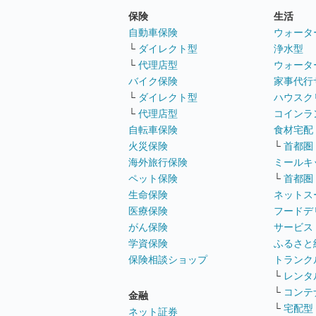
保険
生活
自動車保険
ウォータ
└
ダイレクト型
浄水型
└
代理店型
ウォータ
バイク保険
家事代行
└
ダイレクト型
ハウスク
└
代理店型
コインラ
自転車保険
食材宅配
火災保険
└
首都圏
海外旅行保険
ミールキ
ペット保険
└
首都圏
生命保険
ネットス
医療保険
フードデ
がん保険
サービス
学資保険
ふるさと
保険相談ショップ
トランク
└
レンタ
└
コンテ
金融
└
宅配型
ネット証券