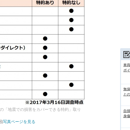
車
ポ
無
との
社の「地震での損害をカバーできる特約」取り
自
身
写真ページを見る