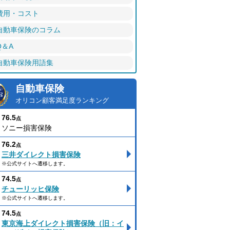
費用・コスト
自動車保険のコラム
Q＆A
自動車保険用語集
自動車保険
オリコン顧客満足度ランキング
76.5
点
ソニー損害保険
76.2
点
三井ダイレクト損害保険
※公式サイトへ遷移します。
74.5
点
チューリッヒ保険
※公式サイトへ遷移します。
74.5
点
東京海上ダイレクト損害保険（旧：イ