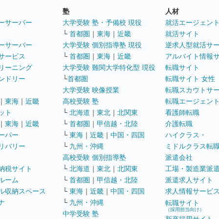
塾
人材
ーサーバー
大学受験 塾・予備校 現役
就活エージェン
└
首都圏
｜
東海
｜
近畿
就活サイト
ーサーバー
大学受験 個別指導塾 現役
逆求人型就活サ
サービス
└
首都圏
｜
東海
｜
近畿
アルバイト情報
リーニング
大学受験 難関大学特化型 現役
転職サイト
ンドリー
└
首都圏
転職サイト 女性
大学受験 映像授業
転職スカウトサ
｜
東海
｜
近畿
高校受験 塾
転職エージェン
ット
└
北海道
｜
東北
｜
北関東
看護師転職
｜
東海
｜
近畿
└
首都圏
｜
甲信越・北陸
介護転職
ーパー
└
東海
｜
近畿
｜
中国・四国
ハイクラス・
リバリー
└
九州・沖縄
ミドルクラス転
高校受験 個別指導塾
派遣会社
納税サイト
└
北海道
｜
東北
｜
北関東
工場・製造業派
ルーム
└
首都圏
｜
甲信越・北陸
派遣求人サイト
ル収納スペース
└
東海
｜
近畿
｜
中国・四国
求人情報サービ
ナ
└
九州・沖縄
転職サイト
（採用担当向け）
中学受験 塾