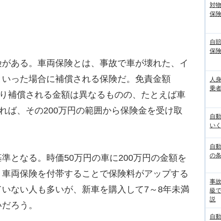
対
保
自
保
がある。車両保険とは、事故で車が壊れた、イ
といった場合に補償される保険だ。免責金額
人
乗者
より補償される金額は異なるものの、たとえば車
いれば、その200万円の範囲から保険金を受け取
自
いく
自動
の
となる。時価50万円の車に200万円の金額を
、車両保険を付帯することで保険料がアップする
事
いない人も多いが、新車を購入して7～8年未満
級
説
いだろう。
自