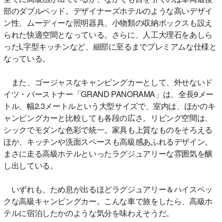
部のダブルベッド。デザイナーズホテルのような高いデザイ
ン性、ムーディーな照明器具、小物類の収納ボックスも設え
られた快適空間となっている。さらに、人工大理石をあしら
ったL字型キッチンなど、細部に至るまでプレミアムな仕様と
なっている。
また、ゴージャスなキャンピングカーとして、外せないド
イツ・バーストナー「GRAND PANORAMA」は、全長9メー
トル、幅2.3メートルという大型サイズで、室内は、ほかのキ
ャンピングカーと比較しても各段の広さ。リビング空間は、
シックでモダンな色彩で統一。家具も上質なものをそろえる
ほか、キッチンや洗面スペースも高級感あふれるデザイン。
まさに走る高級ホテルといったラグジュアリーな雰囲気を醸
し出している。
いずれも、ため息が出るほどラグジュアリー＆ハイスペッ
クな高級キャンピングカー。こんな車で旅をしたら、高級ホ
テルに宿泊したかのような気分を味わえそうだ。