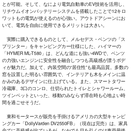
とが可能。そして、なにより電気自動車のEV技術を活用し、
リチウムイオンバッテリーシステムを搭載したことで12キロ
ワットもの電気が使えるのが心強い。アウトドアシーンにお
いて、電気を自由に使用できるメリットは大きい。
実際に購入できるものとして、メルセデス・ベンツの「ス
プリンター」をキャンピングカー仕様にした、ハイマーの
「HYMER ML-T580」は、どんな道にも強い4WDで、ベンツ
の力強いエンジンに安全性を融合しつつも高級感が漂うボデ
ィが魅力だ。加えて、内装空間の“居住性”も最高品質。多数の
窓を設置した明るい雰囲気で、インテリアも木をメインに温
かみのあるデザインに仕上げている。また、スマートタワー
冷蔵庫、3口のコンロ、仕切られたトイレとシャワールーム、
ツインベットといった、移動のみならず滞在時も心地よい時
間を過ごせそうだ。
東和モータースが販売を手掛けるアメリカの大型キャンピ
ングカー「DollyVarden DV2550FB」（現在は完売）は、家具
全てに高級感が出ているが、なかでも目を引くのは車両最後