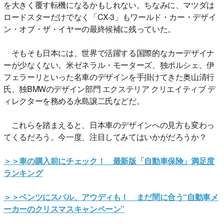
を大きく覆す転機になるかもしれない。ちなみに、マツダは
ロードスターだけでなく「CX-3」もワールド・カー・デザイ
ン・オブ・ザ・イヤーの最終候補に残っていた。
そもそも日本には、世界で活躍する国際的なカーデザイナ
ーが少なくない。米ゼネラル・モーターズ、独ポルシェ、伊
フェラーリといった名車のデザインを手掛けてきた奥山清行
氏、独BMWのデザイン部門 エクステリア クリエイティブ デ
ィレクターを務める永島譲二氏などだ。
これらを踏まえると、日本車のデザインへの見方も変わっ
てくるだろう。今一度、注目してみてはいかがだろうか？
＞＞車の購入前にチェック！ 最新版「自動車保険」満足度
ランキング
＞＞ベンツにスバル、アウディも！ まだ間に合う“自動車メ
ーカーのクリスマスキャンペーン”