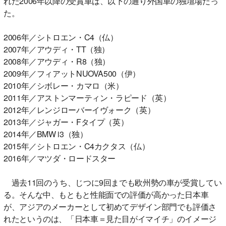
れた2006年以降の受賞車は、以下の通り外国車の独壇場だっ
た。
2006年／シトロエン・C4（仏）
2007年／アウディ・TT（独）
2008年／アウディ・R8（独）
2009年／フィアットNUOVA500（伊）
2010年／シボレー・カマロ（米）
2011年／アストンマーティン・ラピード（英）
2012年／レンジローバーイヴォーク（英）
2013年／ジャガー・Fタイプ（英）
2014年／BMW i3（独）
2015年／シトロエン・C4カクタス（仏）
2016年／マツダ・ロードスター
過去11回のうち、じつに9回までも欧州勢の車が受賞してい
る。そんな中、もともと性能面での評価が高かった日本車
が、アジアのメーカーとして初めてデザイン部門でも評価さ
れたというのは、「日本車＝見た目がイマイチ」のイメージ