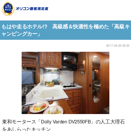
もはや走るホテル!? 高級感＆快適性を極めた「高級キ
ャンピングカー」
2017-06-05 09:20
東和モータース「Dolly Varden DV2550FB」の人工大理石
をあしらったキッチン