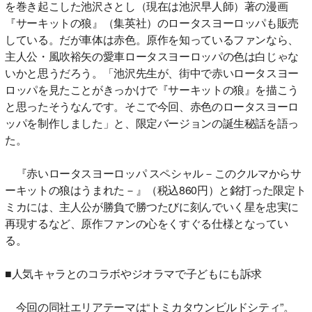
を巻き起こした池沢さとし（現在は池沢早人師）著の漫画
『サーキットの狼』（集英社）のロータスヨーロッパも販売
している。だが車体は赤色。原作を知っているファンなら、
主人公・風吹裕矢の愛車ロータスヨーロッパの色は白じゃな
いかと思うだろう。「池沢先生が、街中で赤いロータスヨー
ロッパを見たことがきっかけで『サーキットの狼』を描こう
と思ったそうなんです。そこで今回、赤色のロータスヨーロ
ッパを制作しました」と、限定バージョンの誕生秘話を語っ
た。
『赤いロータスヨーロッパ スペシャル－このクルマからサ
ーキットの狼はうまれた－』（税込860円）と銘打った限定ト
ミカには、主人公が勝負で勝つたびに刻んでいく星を忠実に
再現するなど、原作ファンの心をくすぐる仕様となってい
る。
■人気キャラとのコラボやジオラマで子どもにも訴求
今回の同社エリアテーマは“トミカタウンビルドシティ”。