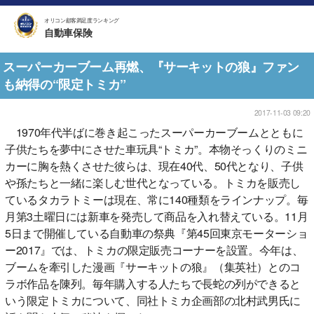
オリコン顧客満足度ランキング
自動車保険
スーパーカーブーム再燃、『サーキットの狼』ファン
も納得の“限定トミカ”
2017-11-03 09:20
1970年代半ばに巻き起こったスーパーカーブームとともに
子供たちを夢中にさせた車玩具“トミカ”。本物そっくりのミニ
カーに胸を熱くさせた彼らは、現在40代、50代となり、子供
や孫たちと一緒に楽しむ世代となっている。トミカを販売し
ているタカラトミーは現在、常に140種類をラインナップ。毎
月第3土曜日には新車を発売して商品を入れ替えている。11月
5日まで開催している自動車の祭典『第45回東京モーターショ
ー2017』では、トミカの限定販売コーナーを設置。今年は、
ブームを牽引した漫画『サーキットの狼』（集英社）とのコ
ラボ作品を陳列。毎年購入する人たちで長蛇の列ができると
いう限定トミカについて、同社トミカ企画部の北村武男氏に