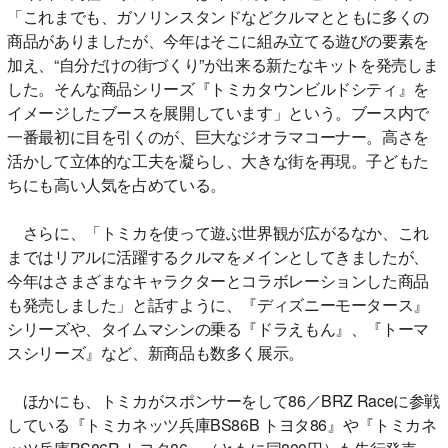
「これまでも、ガソリンスタンドなどクルマとともに多くの
商品がありましたが、今年はそこに組み立てる遊びの要素を
加え、“自分だけの街づくり”が出来る新たなキットを発売しま
した。そんな商品シリーズ『トミカタウンビルドシティ』を
イメージしたブースを展開しています」という。ブース内で
一番最初に目を引くのが、巨大なジオラマコーナー。高さを
活かして立体的な工夫を凝らし、大きな街を再現。子どもた
ちにも高い人気を占めている。
さらに、「トミカを使って遊ぶ世界観が広がるなか、これ
まではリアルに活躍するクルマをメインとしてきましたが、
今年はさまざまなキャラクターとコラボレーションした商品
も発売しました」と話すように、『ディズニーモータース』
シリーズや、タイムマシンの乗る『ドラえもん』、『トーマ
スシリーズ』など、新商品も数多く展示。
ほかにも、トミカがスポンサーをして86／BRZ Raceに参戦
している『トミカネッツ兵庫BS86B トヨタ86』や『トミカネ