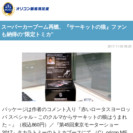
スーパーカーブーム再燃、『サーキットの狼』ファン
も納得の“限定トミカ”
2017-11-03 09:20
パッケージは作者のコメント入り『赤いロータスヨーロッ
パ スペシャル－このクルマからサーキットの狼はうまれ
た－』（税込860円）／『第45回東京モーターショー
2017』タカラトミーのトミカブースにて （C）oricon ME