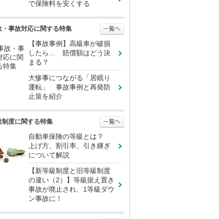
で保険料を安くする
故・事故対応に関する特集
【事故事例】高級車が破損
したら… 賠償額はどう決
まる？
大惨事につながる「居眠り
運転」 事故事例と再発防
止策を紹介
級制度に関する特集
自動車保険の等級とは？
上げ方、割引率、引き継ぎ
について解説
【新等級制度と旧等級制度
の違い（2）】等級据え置き
事故が廃止され、1等級ダウ
ン事故に！