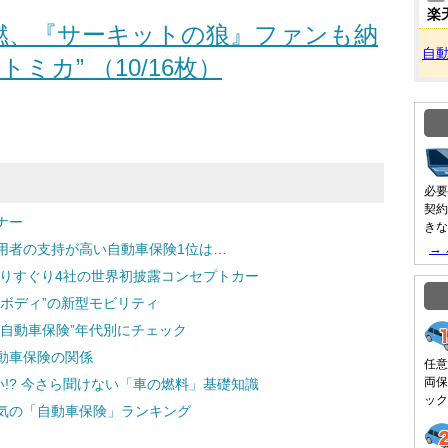
楽
燃、『サーキットの狼』ファンも納
自
トミカ” （10/16枚）
必要
契約
ナー
きな
用者の支持が高い自動車保険1位は…
→
選りすぐり4社の世界初披露コンセプトカー
ボディ”の新型モビリティ
自動車保険”年代別にチェック
自動車保険の関係
任意
両保
い!? 今さら聞けない「車の燃料」基礎知識
ック
気の「自動車保険」ランキング