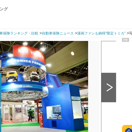
ング
>
>
>
車保険ランキング・比較
自動車保険ニュース
漫画ファンも納得“限定トミカ”
写
PR