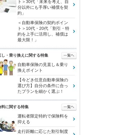
ト＞30代「未来を考え、自
分以外にも手厚い補償を契
約」
＜自動車保険の契約ポイン
ト＞10代・20代「割引・特
約を上手に活用し、補償は
最大限！」
直し・乗り換えに関する特集
自動車保険の見直し＆乗り
換えポイント
【今どき任意自動車保険の
選び方】自分の条件に合っ
たプランを細かく選ぶ！
険料に関する特集
運転者限定特約で保険料を
抑える
走行距離に応じた割引制度