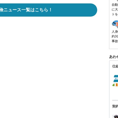
自動
険ニュース一覧はこちら！
に大
トを
人身
約3
事故
あわ
仕
契