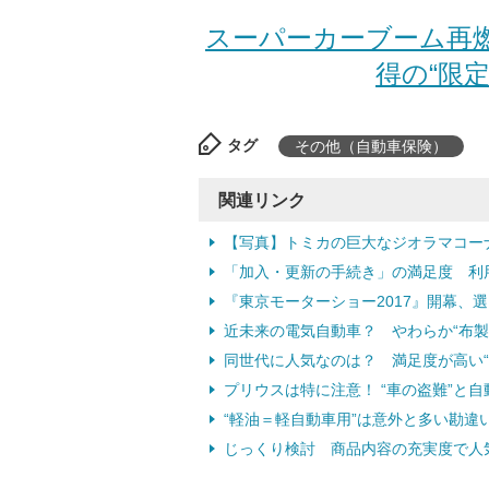
スーパーカーブーム再
得の“限定
タグ
その他（自動車保険）
関連リンク
【写真】トミカの巨大なジオラマコー
「加入・更新の手続き」の満足度 利
『東京モーターショー2017』開幕、
近未来の電気自動車？ やわらか“布製
同世代に人気なのは？ 満足度が高い“
プリウスは特に注意！ “車の盗難”と
“軽油＝軽自動車用”は意外と多い勘違
じっくり検討 商品内容の充実度で人