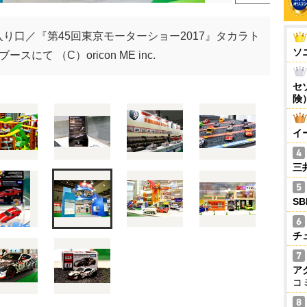
り口／『第45回東京モーターショー2017』タカラト
ソ
スにて （C）oricon ME inc.
セ
険
イ
三
S
チ
ア
コ