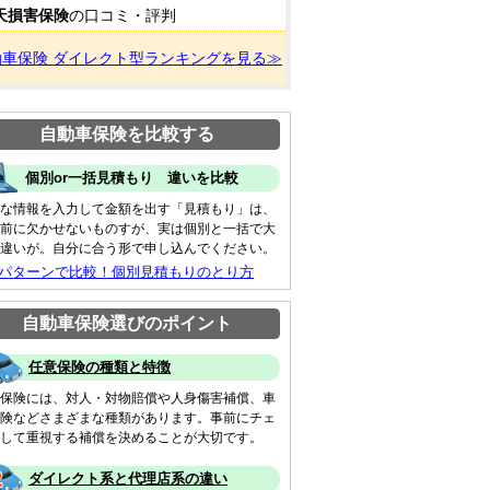
天損害保険
の口コミ・評判
動車保険 ダイレクト型ランキングを見る≫
自動車保険を比較する
個別or一括見積もり 違いを比較
な情報を入力して金額を出す「見積もり」は、
前に欠かせないものすが、実は個別と一括で大
違いが。自分に合う形で申し込んでください。
 パターンで比較！個別見積もりのとり方
自動車保険選びのポイント
任意保険の種類と特徴
保険には、対人・対物賠償や人身傷害補償、車
険などさまざまな種類があります。事前にチェ
して重視する補償を決めることが大切です。
ダイレクト系と代理店系の違い