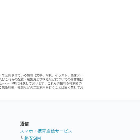
トで公開されている情報（文字、写真、イラスト、画像デー
及びこれらの配置・編集および構造などについての著作権は
社oricon MEに帰属しております。これらの情報を権利者の
く無断転載・複製などの二次利用を行うことは固く禁じてお
。
通信
ト
スマホ・携帯通信サービス
└
格安SIM