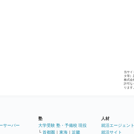
当サイ
タ等）
株式会
許可な
ります
塾
人材
ーサーバー
大学受験 塾・予備校 現役
就活エージェン
└
首都圏
｜
東海
｜
近畿
就活サイト